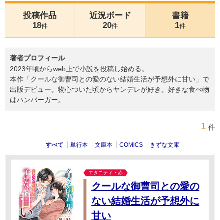
投稿作品
近況ボード
書籍
18
20
1
件
件
件
著者プロフィール
2023年頃からweb上で小説を投稿し始める。
本作「クールな御曹司との愛のない結婚生活が予想外に甘い」で
出版デビュー。物心ついた頃からヤンデレが好き。好きな食べ物
はハンバーガー。
1
件
すべて
単行本
文庫本
COMICS
きずな文庫
エタニティ・赤
クールな御曹司との愛の
ない結婚生活が予想外に
甘い