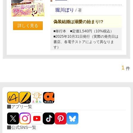
堀川ぼり
/
著
偽装結婚は溺愛の始まり!?
詳しく見る
■単行本
■定価1,540円（10%税込）
■2025年10月31日発行（実際の発売日は
書店、各電子ストアによって異なりま
す）
1
件
アプリ一覧
公式SNS一覧