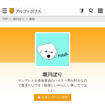
TOP
>
堀川ぼり
>
書籍
堀川ぼり
ヤンデレとか本命童貞のハイスペ男が好きなの
で書きたいです！軽率にいやらしい事しててほ
しい。
お気に入りに追加