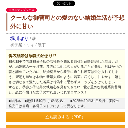
エタニティブックス
クールな御曹司との愛のない結婚生活が予想
外に甘い
堀川ぼり
/
著
御子柴トミィ
/
装丁
偽装結婚は溺愛の始まり!?
初恋相手で老舗和菓子店の若社長を務める恭弥と政略結婚した若菜。だ
が、結婚式の一ヶ月前、恭弥には他に恋人がいることが発覚。形ばかりの
妻と諦めていたのに、結婚初日から恭弥に迫られ若菜は受け入れてしま
う。翌朝も恭弥は本物の新婚夫婦のように若菜に尽くし、甘やかす。嬉し
さと切なさで混乱した若菜は行為中に思わずストップをかけてしまい――
すると、恭弥が予想外の執着心を見せてきて!? 愛が重めな執着系御曹司
と、恋に不慣れな女子のすれ違いじれ甘ロマンス！
■単行本
■定価1,540円（10%税込）
■2025年10月31日発行（実際の
発売日は書店、各電子ストアによって異なります）
立ち読みする（PDF）