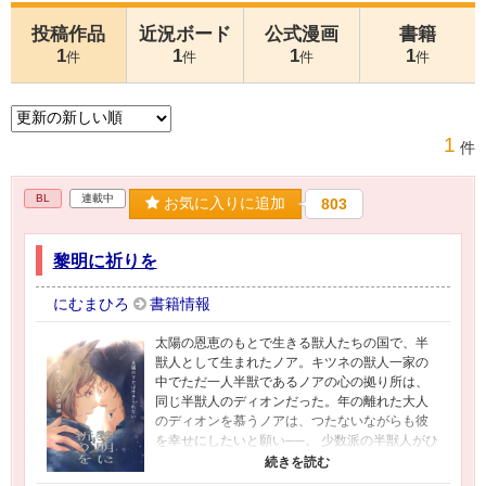
投稿作品
近況ボード
公式漫画
書籍
1
1
1
1
件
件
件
件
1
件
BL
連載中
お気に入りに追加
803
黎明に祈りを
にむまひろ
書籍情報
太陽の恩恵のもとで生きる獣人たちの国で、半
獣人として生まれたノア。キツネの獣人一家の
中でただ一人半獣であるノアの心の拠り所は、
同じ半獣人のディオンだった。年の離れた大人
のディオンを慕うノアは、つたないながらも彼
を幸せにしたいと願い──。 少数派の半獣人がひ
っそりと寄り添い生きるファンタジー人外BL、
ケモ耳とモフモフです。40P前後の短編・短期連