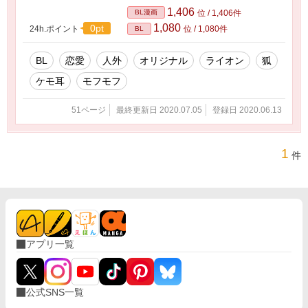
載ですが少しでもお楽しみいただけましたら幸
1,406
BL漫画
位 / 1,406件
いです。
1,080
0pt
24h.ポイント
位 / 1,080件
BL
BL
恋愛
人外
オリジナル
ライオン
狐
ケモ耳
モフモフ
51ページ
最終更新日 2020.07.05
登録日 2020.06.13
1
件
アプリ一覧
公式SNS一覧