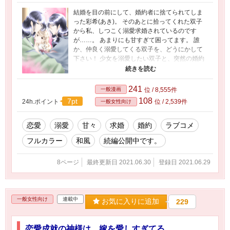
結婚を目の前にして、婚約者に捨てられてしま
った彩希(あき)。 そのあとに拾ってくれた双子
から私、しつこく溺愛求婚されているのです
が……。 あまりにも甘すぎて困ってます。 誰
か、仲良く溺愛してくる双子を、どうにかして
下さい！ 少女を溺愛したい双子と、突然の婚約
破棄に傷心気味の少女の平安甘々溺愛ラブファ
ンタジー求婚編。 小説「没落姫の溺愛婚～双子
の寵姫も楽じゃない!?～」の最初の部分だけのコ
241
一般漫画
位 / 8,555件
ミカライズ版です。 小説は別サイトにありま
108
7pt
24h.ポイント
位 / 2,539件
一般女性向け
す。
恋愛
溺愛
甘々
求婚
婚約
ラブコメ
フルカラー
和風
続編公開中です。
8ページ
最終更新日 2021.06.30
登録日 2021.06.29
一般女性向け
連載中
お気に入りに追加
229
恋愛成就の神様は、嫁を愛しすぎてる。