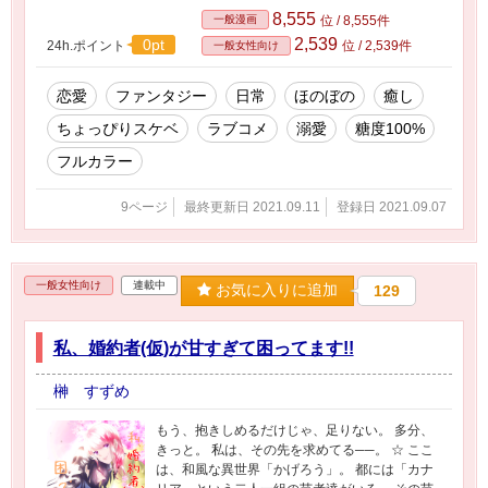
コミック形式にてストーリー進行していきま
8,555
一般漫画
位 / 8,555件
す。 本編の小説は別サイトにて公開しておりま
2,539
0pt
24h.ポイント
位 / 2,539件
一般女性向け
す。
恋愛
ファンタジー
日常
ほのぼの
癒し
ちょっぴりスケベ
ラブコメ
溺愛
糖度100%
フルカラー
9ページ
最終更新日 2021.09.11
登録日 2021.09.07
一般女性向け
連載中
お気に入りに追加
129
私、婚約者(仮)が甘すぎて困ってます!!
榊 すずめ
もう、抱きしめるだけじゃ、足りない。 多分、
きっと。 私は、その先を求めてる──。 ☆ ここ
は、和風な異世界「かげろう」。 都には「カナ