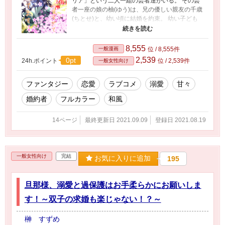
リア」という二人一組の芸者達がいる。 その芸
者一座の娘の柚(ゆう)は、兄の優しい親友の千歳
(ちとせ)と、幼い頃に結婚を約束。 幼い子ども
同士、口約束だけの仮の婚約者。 ずっと一緒に
いられると、思っていたけれど……。 でも、あ
れから数年。 少しずつ、千歳との距離を感じは
8,555
一般漫画
位 / 8,555件
じめた柚。 そんな柚に、千歳は 「君の恋人にな
2,539
0pt
24h.ポイント
位 / 2,539件
一般女性向け
りたい」 と告げるが──!? 溺愛で過保護すぎる婚
約者にひたすら愛される少女の和風ラブファン
タジー。 一回につき３～４ページほどを、不定
ファンタジー
恋愛
ラブコメ
溺愛
甘々
期更新予定です。
婚約者
フルカラー
和風
14ページ
最終更新日 2021.09.09
登録日 2021.08.19
一般女性向け
完結
お気に入りに追加
195
旦那様、溺愛と過保護はお手柔らかにお願いしま
す！～双子の求婚も楽じゃない！？～
榊 すずめ