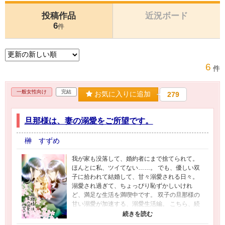
投稿作品
近況ボード
6
件
6
件
一般女性向け
完結
お気に入りに追加
279
旦那様は、妻の溺愛をご所望です。
榊 すずめ
我が家も没落して、婚約者にまで捨てられて。
ほんとに私、ツイてない……。 でも、優しい双
子に拾われて結婚して、甘々溺愛される日々。
溺愛され過ぎて、ちょっぴり恥ずかしいけれ
ど、満足な生活を満喫中です。 双子の旦那様の
甘い溺愛が加速する、溺愛生活編。 こちら、続
編となっておりますので、ダイジェスト版の求
婚編を先にお読みいただけると幸いです。 ミニ