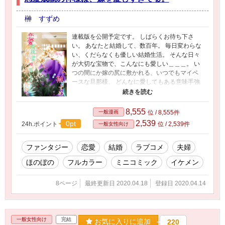
榊 すずめ
連載版を公開予定です。 しばらくお待ち下さ
い。 あなたと結婚して、数百年。 毎日変わらな
い、くだらなくも優しい結婚生活。 そんな日々
が大切な宝物で、こんなにも愛しい＿＿＿。 い
つの間にか嫁の尻に敷かれる、いつでもマイペ
ースな旦那様、 どんなに愛してもある意味手強
い不思議ちゃんな嫁、 そんな凸凹夫婦に振り回
される可哀想な神使が綴る ふんわり、ゆるゆ
る、とても平和な日常系ラブコメファンタジ
8,555
一般漫画
位 / 8,555件
ー。 たまに夫婦の可愛い愛娘が、嵐を呼
2,539
0pt
24h.ポイント
位 / 2,539件
一般女性向け
ぶ……？ 各話2～3ページのミニコミック形式の
物語です。
ファンタジー
恋愛
結婚
ラブコメ
夫婦
ほのぼの
フルカラー
ミニコミック
イケメン
8ページ
最終更新日 2020.04.18
登録日 2020.04.14
一般女性向け
完結
お気に入りに追加
220