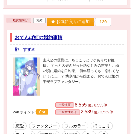
一般女性向け
完結
お気に入りに追加
129
おてんば姫の婚約事情
榊 すずめ
主人公の優樹は、ちょこっとワケありなお姫
様。 ずっと大好きだった幼なじみの吉平と、幼
い頃に婚約を口約束。 何年経っても、忘れてな
いよね……？ 幼少期から始まる、おてんば姫の
平安ラブファンタジー。
8,555
一般漫画
位 / 8,555件
2,539
0pt
24h.ポイント
位 / 2,539件
一般女性向け
恋愛
ファンタジー
フルカラー
ほっこり