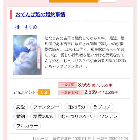
おてんば姫の婚約事情
榊 すずめ
幼なじみの吉平と婚約してから８年。 最近、婚
約者である吉平に放置され気味で寂しいのが優
樹の悩み。 出来れば早く、私を嫁にもらって欲
しいな。 愛しい婚約者を追いかける元気なおて
んば姫と、むっつりスケベな婚約者の糖度100%
いちゃラブファンタジー。
8,555
一般漫画
位 / 8,555件
2,539
0pt
24h.ポイント
位 / 2,539件
一般女性向け
恋愛
ファンタジー
ほのぼの
ラブコメ
婚約
糖度100%
むっつりスケベ
ツンデレ
フルカラー
14ページ
最終更新日 2020.01.31
登録日 2020.01.24