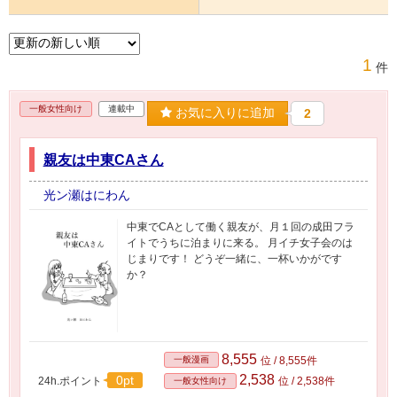
1
件
一般女性向け
連載中
お気に入りに追加
2
親友は中東CAさん
光ン瀬はにわん
中東でCAとして働く親友が、月１回の成田フラ
イトでうちに泊まりに来る。 月イチ女子会のは
じまりです！ どうぞ一緒に、一杯いかがです
か？
8,555
一般漫画
位 / 8,555件
2,538
0pt
24h.ポイント
位 / 2,538件
一般女性向け