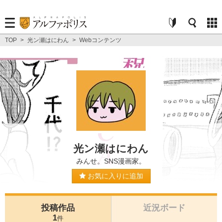
TOP
>
光ン瀬はにわん
>
Webコンテンツ
光ン瀬はにわん
みんせ。SNS漫画家。
お気に入りに追加
投稿作品
近況ボード
1
件