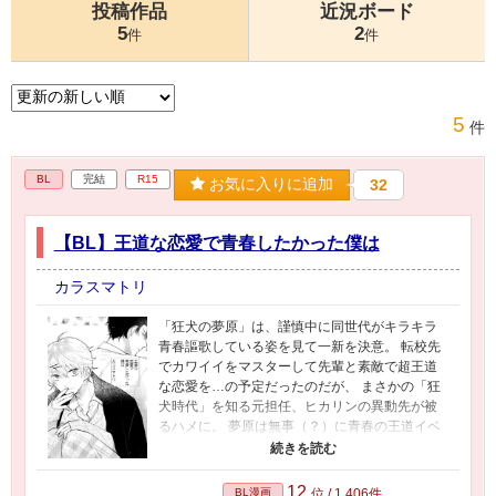
投稿作品
近況ボード
5
2
件
件
5
件
BL
完結
R15
お気に入りに追加
32
【BL】王道な恋愛で青春したかった僕は
カラスマトリ
「狂犬の夢原」は、謹慎中に同世代がキラキラ
青春謳歌している姿を見て一新を決意。 転校先
でカワイイをマスターして先輩と素敵で超王道
な恋愛を…の予定だったのだが、 まさかの「狂
犬時代」を知る元担任、ヒカリンの異動先が被
るハメに。 夢原は無事（？）に青春の王道イベ
ントをこなすことが出来るのだろうか…？ ★性
描写はありませんが、喧嘩、流血表現があるた
め一応R15設定にしております★
12
BL漫画
位 / 1,406件