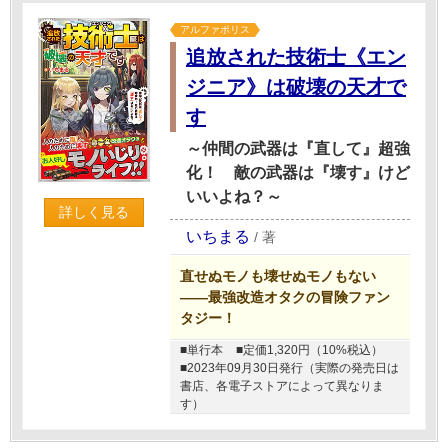
アルファポリス
追放された技術士《エン
ジニア》は破壊の天才で
す
～仲間の武器は『直して』超強
化！ 敵の武器は『壊す』けど
いいよね？～
詳しく見る
いちまる
/
著
直せぬモノも壊せぬモノもない
――最強改造オタクの冒険ファン
タジー！
■単行本
■定価1,320円（10%税込）
■2023年09月30日発行（実際の発売日は
書店、各電子ストアによって異なりま
す）