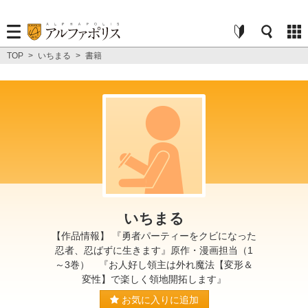
TOP
>
いちまる
>
書籍
いちまる
【作品情報】 『勇者パーティーをクビになった
忍者、忍ばずに生きます』原作・漫画担当（1
～3巻） 『お人好し領主は外れ魔法【変形＆
変性】で楽しく領地開拓します』
お気に入りに追加