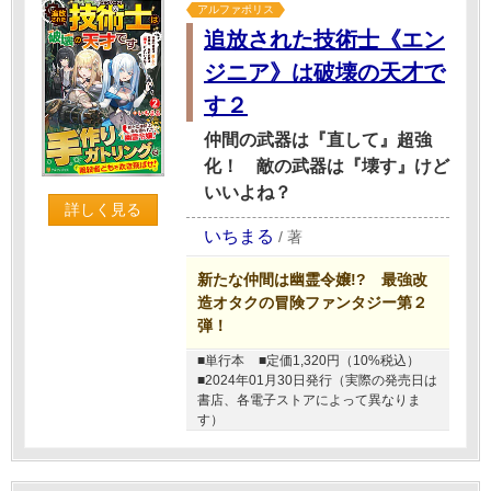
アルファポリス
追放された技術士《エン
ジニア》は破壊の天才で
す２
仲間の武器は『直して』超強
化！ 敵の武器は『壊す』けど
いいよね？
詳しく見る
いちまる
/
著
新たな仲間は幽霊令嬢!? 最強改
造オタクの冒険ファンタジー第２
弾！
■単行本
■定価1,320円（10%税込）
■2024年01月30日発行（実際の発売日は
書店、各電子ストアによって異なりま
す）