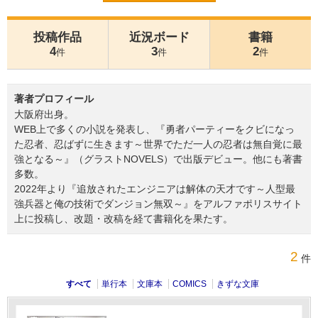
投稿作品
近況ボード
書籍
4
3
2
件
件
件
著者プロフィール
大阪府出身。
WEB上で多くの小説を発表し、『勇者パーティーをクビになっ
た忍者、忍ばずに生きます～世界でただ一人の忍者は無自覚に最
強となる～』（グラストNOVELS）で出版デビュー。他にも著書
多数。
2022年より『追放されたエンジニアは解体の天才です～人型最
強兵器と俺の技術でダンジョン無双～』をアルファポリスサイト
上に投稿し、改題・改稿を経て書籍化を果たす。
2
件
すべて
単行本
文庫本
COMICS
きずな文庫