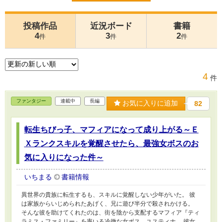
投稿作品
近況ボード
書籍
4
3
2
件
件
件
4
件
ファンタジー
連載中
長編
お気に入りに追加
82
転生ちびっ子、マフィアになって成り上がる～Ｅ
Ｘランクスキルを覚醒させたら、最強女ボスのお
気に入りになった件～
いちまる
書籍情報
異世界の貴族に転生するも、スキルに覚醒しない少年がいた。 彼
は家族からいじめられたあげく、兄に遊び半分で殺されかける。
そんな彼を助けてくれたのは、街を陰から支配するマフィア『ティ
ラミス・ファミリー』を率いる冷徹な女ボス、ユスティナ。 彼女