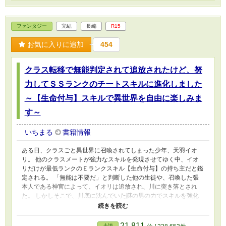
ファンタジー
完結
長編
R15
お気に入りに追加
454
クラス転移で無能判定されて追放されたけど、努
力してＳＳランクのチートスキルに進化しました
～【生命付与】スキルで異世界を自由に楽しみま
す～
いちまる
書籍情報
ある日、クラスごと異世界に召喚されてしまった少年、天羽イオ
リ。 他のクラスメートが強力なスキルを発現させてゆく中、イオ
リだけが最低ランクのＥランクスキル【生命付与】の持ち主だと鑑
定される。 「無能は不要だ」と判断した他の生徒や、召喚した張
本人である神官によって、イオリは追放され、川に突き落とされ
た。 しかしそこで、川底に沈んでいた謎の男の力でスキルを強化
するチャンスを得た――。 １千年の努力とともに、イオリのスキ
ルはＳＳランクへと進化！ 自分を拾ってくれた田舎町のアイテム
ショップで、チートスキルをフル稼働！ 「転移者が世界を良くす
21,811
小説