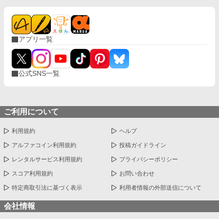
常軌を逸したものだと気づく。 彼女達は自称Ａ
ランク探索者から一転、破滅への道を転げ落ち
てゆくのであった。 ●一話～百二話…クリス・オ
ーダー結成編（ざまぁ多め） ●百三話～百六十七
アプリ一覧
話…仲間の過去編（シリアス中心） ●百六十七話
～現在…スローライフ編（のんびりドタバタ）
※書籍版とWEB版では一部内容が異なります。
ご了承ください。
公式SNS一覧
ご利用について
利用規約
ヘルプ
アルファコイン利用規約
投稿ガイドライン
レンタルサービス利用規約
プライバシーポリシー
スコア利用規約
お問い合わせ
特定商取引法に基づく表示
利用者情報の外部送信について
会社情報