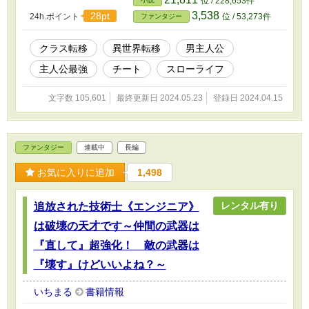
位 / 228,653件
る？」 「知らねえよ、俺は異世界を自由気ままに楽しむんだ！」
3,538
28pt
24h.ポイント
位 / 53,273件
ファンタジー
追放された少年の第２の人生が、始まる――！ ※本作品は他サイ
ト様でも掲載中です。
クラス転移
異世界転移
男主人公
主人公最強
チート
スローライフ
文字数 105,601
最終更新日 2024.05.23
登録日 2024.04.15
ファンタジー
連載中
長編
お気に入りに追加
1,498
レンタル有り
追放された技術士《エンジニア》
は破壊の天才です～仲間の武器は
『直して』超強化！ 敵の武器は
『壊す』けどいいよね？～
いちまる
書籍情報