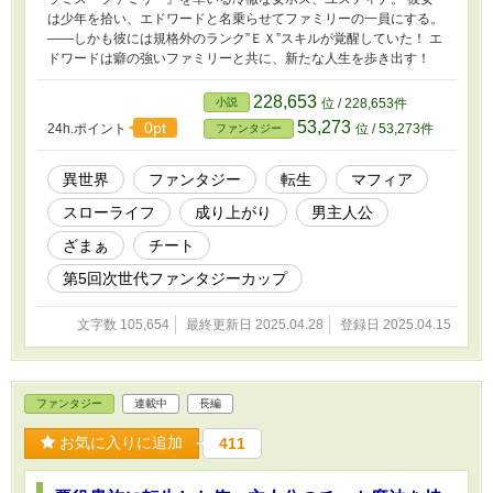
は少年を拾い、エドワードと名乗らせてファミリーの一員にする。
――しかも彼には規格外のランク”ＥＸ”スキルが覚醒していた！ エ
ドワードは癖の強いファミリーと共に、新たな人生を歩き出す！
228,653
小説
位 / 228,653件
53,273
0pt
24h.ポイント
位 / 53,273件
ファンタジー
異世界
ファンタジー
転生
マフィア
スローライフ
成り上がり
男主人公
ざまぁ
チート
第5回次世代ファンタジーカップ
文字数 105,654
最終更新日 2025.04.28
登録日 2025.04.15
ファンタジー
連載中
長編
お気に入りに追加
411