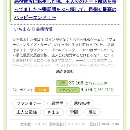
悪役貴族に転生した俺、主人公のチート魔法を持
ってました〜鬱展開をぶっ壊して、目指せ最高の
ハッピーエンド！〜
いちまる
書籍情報
目を覚ました俺は”ヒロインが少なくとも半分死ぬゲーム”、『フュ
ージョンライズ・サーガ』のキャラに生まれ変わっていた。 名前
はネイト・ヴィクター・ゴールディング。 こいつはゲームの中じ
ゃ最低最悪の悪役貴族。 主人公に敵対するだけじゃなく、ヒロイ
ン達をひどい目に合わせるクソ野郎だ。 ――だけどこの世界は、
ゲームの中と少し違った。 持つはずのないチート魔法を持ってい
る！ しかも主人公はあっさり死んだ！ だったら俺が、主人公の代
わりにヒロイン達を守るしかない──はずだけど、そのヒロイン達
とハーレム展開⁉︎ このゲーム、一体どんな結末を迎えるんだ⁉︎ ※本
30,168
小説
位 / 228,653件
作品は他サイト様でも掲載しています。
4,579
14pt
24h.ポイント
位 / 53,273件
ファンタジー
ファンタジー
異世界
悪役転生
主人公最強
ざまぁ
学園
魔法
文字数 306,164
最終更新日 2025.02.19
登録日 2024.12.04