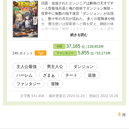
旧題：追放されたエンジニアは解体の天才です
～人型最強兵器と俺の技術でダンジョン無双～
世界中に無数の地下迷宮『ダンジョン』が出現
し、数十年の月日が流れた。 多くの冒険者や戦
士、魔法使いは探索者へと職を変え、鋼鉄の体
を持つ怪物『魔獣（メタリオ）』ひしめく迷宮
へと挑んでいた。 探索者愛用の武器を造る技術
士（エンジニア）のクリスは、所属しているパ
ーティー『高貴なる剣』と、貴族出身の探索者
37,165
小説
位 / 228,653件
であるイザベラ達から無能扱いされ、ダンジョ
5,855
7pt
24h.ポイント
位 / 53,273件
ファンタジー
ンの奥底で殺されかける。 運よく一命をとりと
めたクリスだが、洞穴の奥で謎の少女型の兵
器、カムナを発見する。 並外れた技術力で彼女
主人公最強
男主人公
ダンジョン
を修理したクリスは、彼を主人と認めた彼女と
ハーレム
ざまぁ
チート
追放
共にダンジョンを脱出する。 そして離れ離れに
なった姉を探す為、カムナの追い求める『アメ
ファンタジー
冒険
ノヌボコ』を探す為、姉の知人にして元女騎士
のフレイヤの協力を得て、自ら結成したパーテ
文字数 541,408
最終更新日 2024.01.24
登録日 2022.10.28
ィーと再び未知の世界へと挑むのだった。 その
過程で、彼は自ら封印した『解体術』を使う決
意を固める。 誰かの笑顔の為に「直し」、誰か
を守る為に「壊す」。 ひと癖ある美少女に囲ま
4
件
れたクリスの新たな技術士人生の幕が今、上が
るのであった。 一方、クリスを追放した『高貴
なる剣』は、今まで一同を支えていた彼の力が