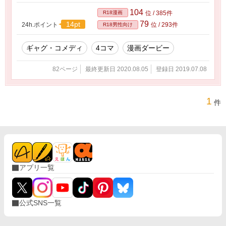
104
R18漫画
位 / 385件
79
14pt
24h.ポイント
位 / 293件
R18男性向け
ギャグ・コメディ
4コマ
漫画ダービー
82ページ
最終更新日 2020.08.05
登録日 2019.07.08
1
件
アプリ一覧
公式SNS一覧