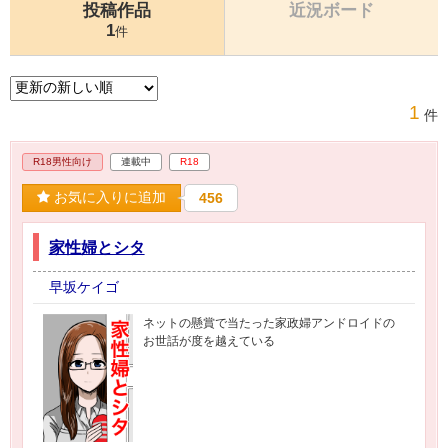
投稿作品
近況ボード
1
件
1
件
R18男性向け
連載中
R18
お気に入りに追加
456
家性婦とシタ
早坂ケイゴ
ネットの懸賞で当たった家政婦アンドロイドの
お世話が度を越えている