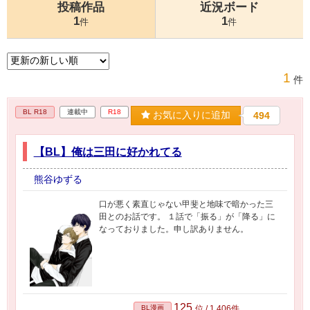
投稿作品
近況ボード
1
1
件
件
1
件
BL R18
連載中
R18
お気に入りに追加
494
【BL】俺は三田に好かれてる
熊谷ゆずる
口が悪く素直じゃない甲斐と地味で暗かった三
田とのお話です。 １話で「振る」が「降る」に
なっておりました。申し訳ありません。
125
BL漫画
位 / 1,406件