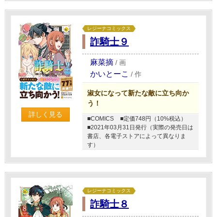
レジーナコミックス
詐騎士９
麻菜摘
/
画
かいとーこ
/
作
淑女になって新たな敵に立ち向か
う！
詳しく見る
■COMICS
■定価748円（10%税込）
■2021年03月31日発行（実際の発売日は
書店、各電子ストアによって異なりま
す）
レジーナコミックス
詐騎士８