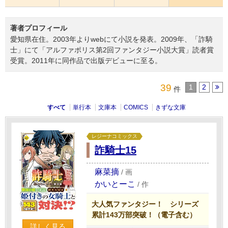
著者プロフィール
愛知県在住。2003年よりwebにて小説を発表。2009年、「詐騎
士」にて「アルファポリス第2回ファンタジー小説大賞」読者賞
受賞。2011年に同作品で出版デビューに至る。
39
1
2
件
すべて
単行本
文庫本
COMICS
きずな文庫
レジーナコミックス
詐騎士15
麻菜摘
/
画
かいとーこ
/
作
大人気ファンタジー！ シリーズ
累計143万部突破！（電子含む）
詳しく見る