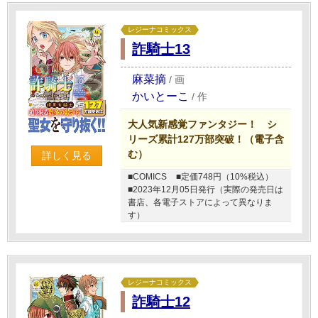
レジーナコミックス
詐騎士13
麻菜摘
/
画
かいとーこ
/
作
大人気新感覚ファンタジー！ シ
リーズ累計127万部突破！（電子含
む）
詳しく見る
■COMICS
■定価748円（10%税込）
■2023年12月05日発行（実際の発売日は
書店、各電子ストアによって異なりま
す）
レジーナコミックス
詐騎士12