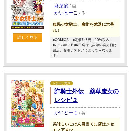
麻菜摘
/
画
かいとーこ
/
作
腹黒少女騎士、魔術を武器に大暴
れ！
詳しく見る
■COMICS
■定価748円（10%税込）
■2017年03月06日発行（実際の発売日は
書店、各電子ストアによって異なりま
す）
レジーナ文庫
詐騎士外伝 薬草魔女の
レシピ２
かいとーこ
/
著
美味しいごはん目当てに店はクセ
モノ万来!?