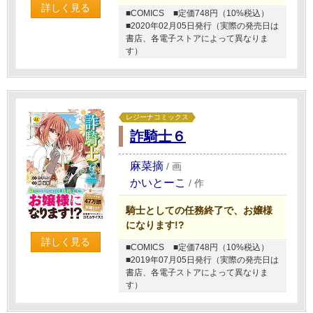
詳しく見る
■COMICS
■定価748円（10%税込）
■2020年02月05日発行（実際の発売日は
書店、各電子ストアによって異なりま
す）
レジーナコミックス
詐騎士６
麻菜摘
/
画
かいとーこ
/
作
騎士としての任務終了で、お嬢様
になります!?
詳しく見る
■COMICS
■定価748円（10%税込）
■2019年07月05日発行（実際の発売日は
書店、各電子ストアによって異なりま
す）