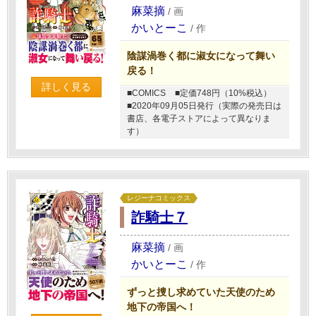
麻菜摘
/
画
かいとーこ
/
作
陰謀渦巻く都に淑女になって舞い
戻る！
詳しく見る
■COMICS
■定価748円（10%税込）
■2020年09月05日発行（実際の発売日は
書店、各電子ストアによって異なりま
す）
レジーナコミックス
詐騎士７
麻菜摘
/
画
かいとーこ
/
作
ずっと捜し求めていた天使のため
地下の帝国へ！