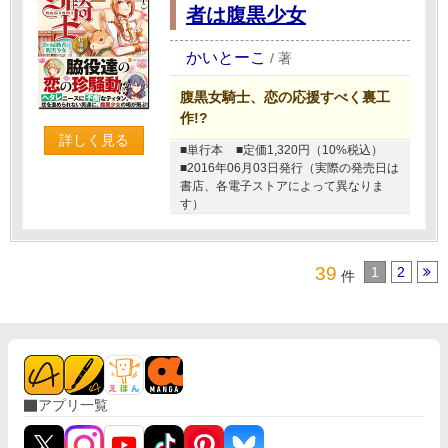
者は腹黒少女
かいとーこ
/
著
腹黒女騎士、恋の応援すべく裏工
作!?
詳しく見る
■単行本
■定価1,320円（10%税込）
■2016年06月03日発行（実際の発売日は
書店、各電子ストアによって異なりま
す）
39
1
2
件
アプリ一覧