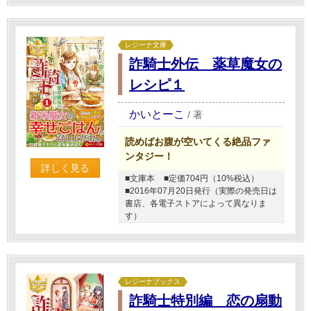
レジーナ文庫
詐騎士外伝 薬草魔女の
レシピ１
かいとーこ
/
著
読めばお腹が空いてくる絶品ファ
ンタジー！
詳しく見る
■文庫本
■定価704円（10%税込）
■2016年07月20日発行（実際の発売日は
書店、各電子ストアによって異なりま
す）
レジーナブックス
詐騎士特別編 恋の扇動