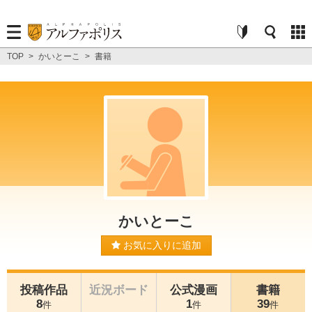
TOP
>
かいとーこ
>
書籍
かいとーこ
お気に入りに追加
投稿作品
近況ボード
公式漫画
書籍
8
1
39
件
件
件