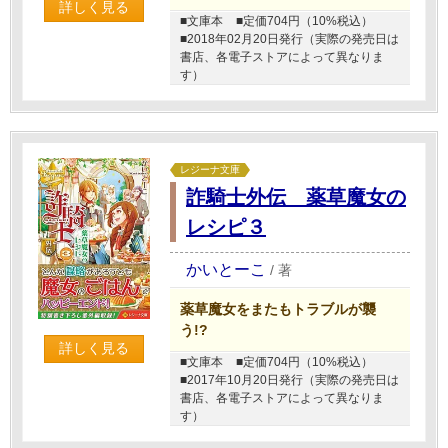
詳しく見る
■文庫本
■定価704円（10%税込）
■2018年02月20日発行（実際の発売日は
書店、各電子ストアによって異なりま
す）
レジーナ文庫
詐騎士外伝 薬草魔女の
レシピ３
かいとーこ
/
著
薬草魔女をまたもトラブルが襲
う!?
詳しく見る
■文庫本
■定価704円（10%税込）
■2017年10月20日発行（実際の発売日は
書店、各電子ストアによって異なりま
す）