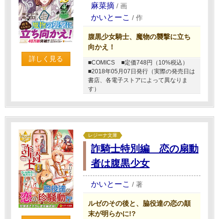
麻菜摘
/
画
かいとーこ
/
作
腹黒少女騎士、魔物の襲撃に立ち
向かえ！
詳しく見る
■COMICS
■定価748円（10%税込）
■2018年05月07日発行（実際の発売日は
書店、各電子ストアによって異なりま
す）
レジーナ文庫
詐騎士特別編 恋の扇動
者は腹黒少女
かいとーこ
/
著
ルゼのその後と、脇役達の恋の顛
末が明らかに!?