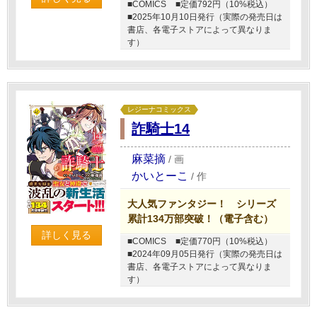
■COMICS
■定価792円（10%税込）
■2025年10月10日発行（実際の発売日は
書店、各電子ストアによって異なりま
す）
レジーナコミックス
詐騎士14
麻菜摘
/
画
かいとーこ
/
作
大人気ファンタジー！ シリーズ
累計134万部突破！（電子含む）
詳しく見る
■COMICS
■定価770円（10%税込）
■2024年09月05日発行（実際の発売日は
書店、各電子ストアによって異なりま
す）