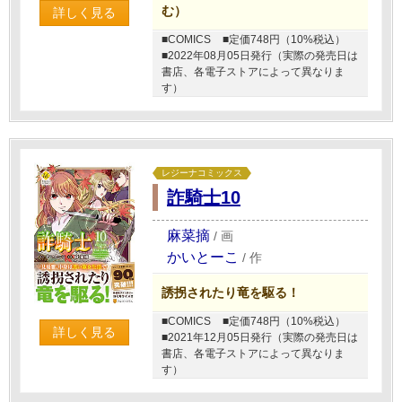
む）
詳しく見る
■COMICS
■定価748円（10%税込）
■2022年08月05日発行（実際の発売日は
書店、各電子ストアによって異なりま
す）
レジーナコミックス
詐騎士10
麻菜摘
/
画
かいとーこ
/
作
誘拐されたり竜を駆る！
■COMICS
■定価748円（10%税込）
詳しく見る
■2021年12月05日発行（実際の発売日は
書店、各電子ストアによって異なりま
す）