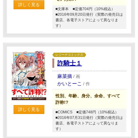
詳しく見る
■文庫本
■定価704円（10%税込）
■2016年09月20日発行（実際の発売日は
書店、各電子ストアによって異なりま
す）
レジーナコミックス
詐騎士１
麻菜摘
/
画
かいとーこ
/
作
性別、年齢、身分、余命、すべて
詐称!?
詳しく見る
■COMICS
■定価748円（10%税込）
■2016年07月31日発行（実際の発売日は
書店、各電子ストアによって異なりま
す）