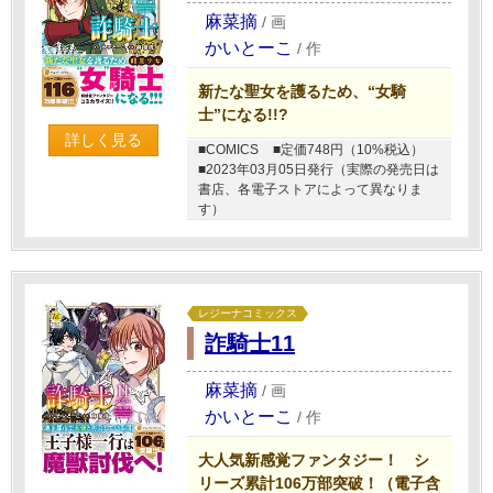
麻菜摘
/
画
かいとーこ
/
作
新たな聖女を護るため、“女騎
士”になる!!?
詳しく見る
■COMICS
■定価748円（10%税込）
■2023年03月05日発行（実際の発売日は
書店、各電子ストアによって異なりま
す）
レジーナコミックス
詐騎士11
麻菜摘
/
画
かいとーこ
/
作
大人気新感覚ファンタジー！ シ
リーズ累計106万部突破！（電子含