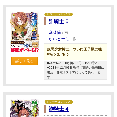
レジーナコミックス
詐騎士５
麻菜摘
/
画
かいとーこ
/
作
腹黒少女騎士、ついに王子様に秘
密がバレる!?
詳しく見る
■COMICS
■定価748円（10%税込）
■2018年12月03日発行（実際の発売日は
書店、各電子ストアによって異なりま
す）
レジーナコミックス
詐騎士４