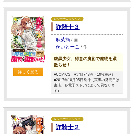
レジーナコミックス
詐騎士３
麻菜摘
/
画
かいとーこ
/
作
腹黒少女、得意の魔術で魔物を蹴
散らせ！
詳しく見る
■COMICS
■定価748円（10%税込）
■2017年10月05日発行（実際の発売日は
書店、各電子ストアによって異なりま
す）
レジーナコミックス
詐騎士２