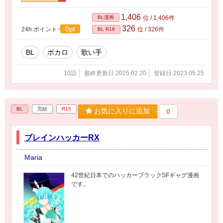
1,406
BL漫画
位 / 1,406件
326
0pt
24h.ポイント
位 / 326件
BL R18
BL
ボカロ
歌い手
10話
最終更新日 2025.02.20
登録日 2023.05.25
BL
完結
R15
お気に入りに追加
0
ブレインハッカーRX
Maria
42世紀日本でのハッカーブラックSFギャグ漫画
です。