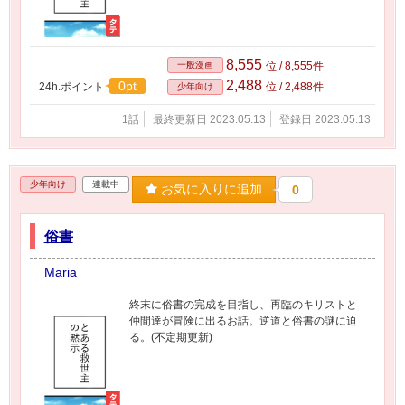
8,555
一般漫画
位 / 8,555件
2,488
0pt
24h.ポイント
位 / 2,488件
少年向け
1話
最終更新日 2023.05.13
登録日 2023.05.13
少年向け
連載中
お気に入りに追加
0
俗書
Maria
終末に俗書の完成を目指し、再臨のキリストと
仲間達が冒険に出るお話。逆道と俗書の謎に迫
る。(不定期更新)