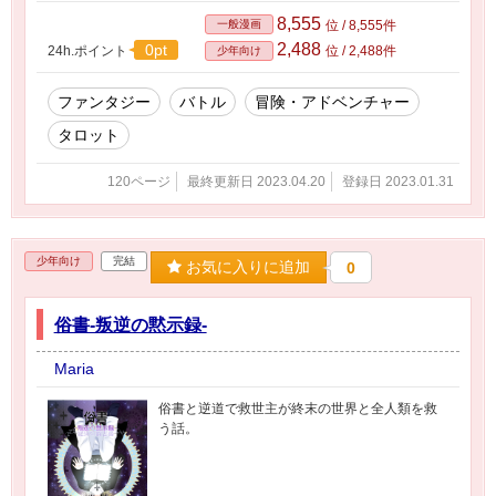
8,555
一般漫画
位 / 8,555件
2,488
0pt
24h.ポイント
位 / 2,488件
少年向け
ファンタジー
バトル
冒険・アドベンチャー
タロット
120ページ
最終更新日 2023.04.20
登録日 2023.01.31
少年向け
完結
お気に入りに追加
0
俗書-叛逆の黙示録-
Maria
俗書と逆道で救世主が終末の世界と全人類を救
う話。