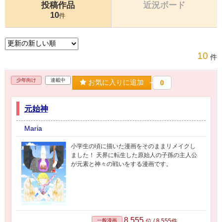
投稿作品
近況ボード
10
件
10
件
少年向け
連載中
お気に入りに追加
0
元始神
Maria
小学生の頃に描いた漫画をそのままリメイクし
ました！ 天界に転生した原始人の子孫の主人公
が元素と神々の戦いをする漫画です。
8,555
一般漫画
位 / 8,555件