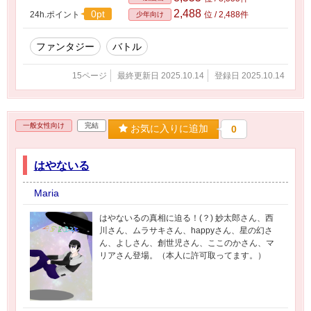
2,488
0pt
24h.ポイント
位 / 2,488件
少年向け
ファンタジー
バトル
15ページ
最終更新日 2025.10.14
登録日 2025.10.14
一般女性向け
完結
お気に入りに追加
0
はやないる
Maria
はやないるの真相に迫る！(？) 妙太郎さん、西
川さん、ムラサキさん、happyさん、星の幻さ
ん、よしさん、創世児さん、ここのかさん、マ
リアさん登場。（本人に許可取ってます。）