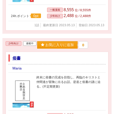
8,555
一般漫画
位 / 8,555件
2,488
0pt
24h.ポイント
位 / 2,488件
少年向け
1話
最終更新日 2023.05.13
登録日 2023.05.13
少年向け
連載中
お気に入りに追加
0
俗書
Maria
終末に俗書の完成を目指し、再臨のキリストと
仲間達が冒険に出るお話。逆道と俗書の謎に迫
る。(不定期更新)