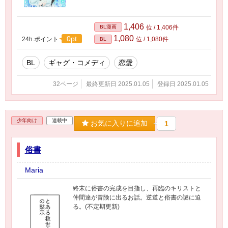
1,406
BL漫画
位 / 1,406件
1,080
0pt
24h.ポイント
位 / 1,080件
BL
BL
ギャグ・コメディ
恋愛
32ページ
最終更新日 2025.01.05
登録日 2025.01.05
少年向け
連載中
お気に入りに追加
1
俗書
Maria
終末に俗書の完成を目指し、再臨のキリストと
仲間達が冒険に出るお話。逆道と俗書の謎に迫
る。(不定期更新)