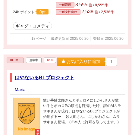
8,555
一般漫画
位 / 8,555件
2,538
0pt
24h.ポイント
位 / 2,538件
一般女性向け
ギャグ・コメディ
18ページ
最終更新日 2025.06.20
登録日 2025.06.20
BL R18
連載中
R18
お気に入りに追加
1
はやないるBLプロジェクト
Maria
歌い手妙太郎さんとボカロP にしかわさんが歌
い手とボカロPの頂点を目指した時、謎のAIムラ
サキさんが現れ、はやないるBLプロジェクトが
始動するー！ 妙太郎さん、にしかわさん、ムラ
サキさん登場。 (※本人に許可を取ってます。)