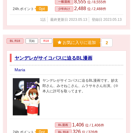
8,555
一般漫画
位 / 8,555件
2,488
0pt
24h.ポイント
位 / 2,488件
少年向け
1話
最終更新日 2023.05.13
登録日 2023.05.13
BL R18
完結
R18
お気に入りに追加
2
ヤンデレがサイコパスに迫るBL漫画
Maria
ヤンデレがサイコパスに迫るBL漫画です。妙太
郎さん、みそねこさん、ムラサキさん出演。(※
本人に許可を取ってます。
1,406
BL漫画
位 / 1,406件
326
0pt
24h.ポイント
位 / 326件
BL R18