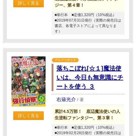
詳しく見る
ジー、第４章！
■単行本
■定価1,320円（10%税込）
■2019年07月31日発行（実際の発売日は
書店、各電子ストアによって異なりま
す）
アルファポリス
落ちこぼれ[☆１]魔法使
いは、今日も無意識にチ
ートを使う ３
右薙光介
/
著
累計4.5万部！ 底辺魔法使いの人
詳しく見る
生逆転ファンタジー、第３章！
■単行本
■定価1,320円（10%税込）
■2019年02月28日発行（実際の発売日は