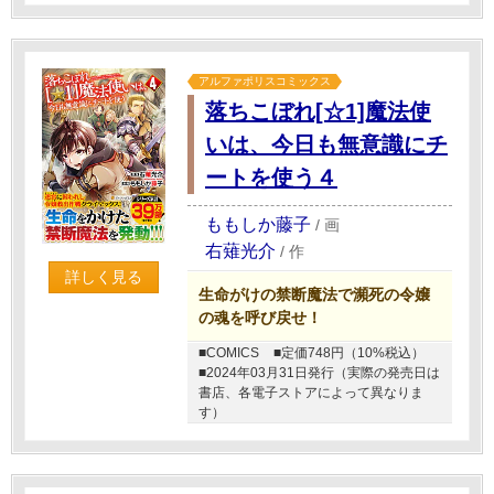
アルファポリスコミックス
落ちこぼれ[☆1]魔法使
いは、今日も無意識にチ
ートを使う４
ももしか藤子
/
画
右薙光介
/
作
詳しく見る
生命がけの禁断魔法で瀕死の令嬢
の魂を呼び戻せ！
■COMICS
■定価748円（10%税込）
■2024年03月31日発行（実際の発売日は
書店、各電子ストアによって異なりま
す）