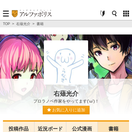
TOP
>
右薙光介
>
書籍
右薙光介
プロラノベ作家をやってます('ω')！
お気に入りに追加
投稿作品
近況ボード
公式漫画
書籍