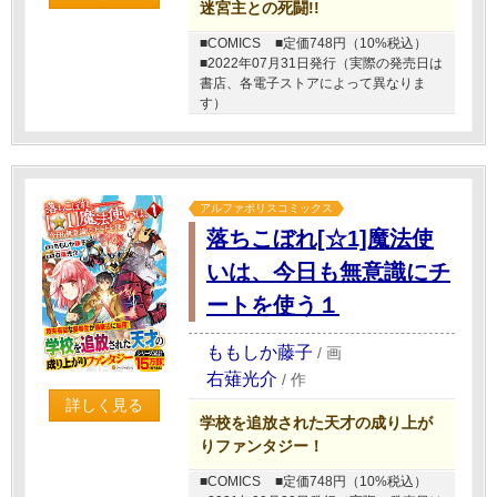
迷宮主との死闘!!
■COMICS
■定価748円（10%税込）
■2022年07月31日発行（実際の発売日は
書店、各電子ストアによって異なりま
す）
アルファポリスコミックス
落ちこぼれ[☆1]魔法使
いは、今日も無意識にチ
ートを使う１
ももしか藤子
/
画
右薙光介
/
作
詳しく見る
学校を追放された天才の成り上が
りファンタジー！
■COMICS
■定価748円（10%税込）