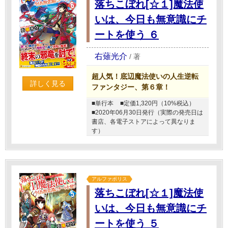
落ちこぼれ[☆１]魔法使
いは、今日も無意識にチ
ートを使う ６
右薙光介
/
著
超人気！底辺魔法使いの人生逆転
詳しく見る
ファンタジー、第６章！
■単行本
■定価1,320円（10%税込）
■2020年06月30日発行（実際の発売日は
書店、各電子ストアによって異なりま
す）
アルファポリス
落ちこぼれ[☆１]魔法使
いは、今日も無意識にチ
ートを使う ５