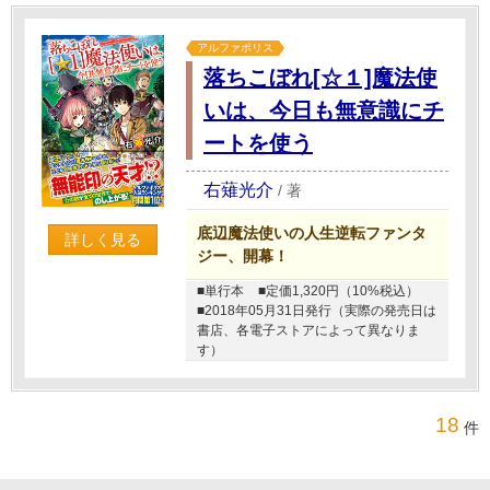
アルファポリス
落ちこぼれ[☆１]魔法使
いは、今日も無意識にチ
ートを使う
右薙光介
/
著
底辺魔法使いの人生逆転ファンタ
詳しく見る
ジー、開幕！
■単行本
■定価1,320円（10%税込）
■2018年05月31日発行（実際の発売日は
書店、各電子ストアによって異なりま
す）
18
件