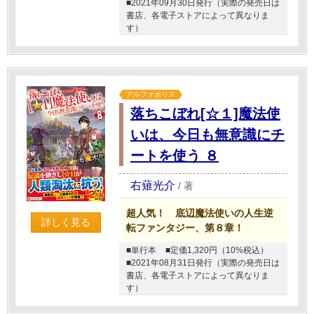
■2021年09月30日発行（実際の発売日は
書店、各電子ストアによって異なりま
す）
アルファポリス
落ちこぼれ[☆１]魔法使
いは、今日も無意識にチ
ートを使う ８
右薙光介
/
著
超人気！ 底辺魔法使いの人生逆
詳しく見る
転ファンタジー、第８章！
■単行本
■定価1,320円（10%税込）
■2021年08月31日発行（実際の発売日は
書店、各電子ストアによって異なりま
す）