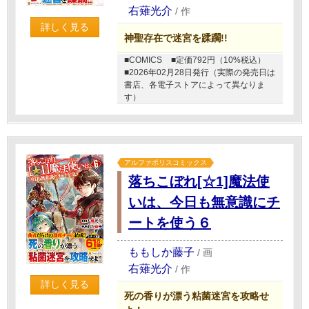
右薙光介
/
作
詳しく見る
神聖存在で迷宮を蹂躙!!
■COMICS
■定価792円（10%税込）
■2026年02月28日発行（実際の発売日は
書店、各電子ストアによって異なりま
す）
アルファポリスコミックス
落ちこぼれ[☆1]魔法使
いは、今日も無意識にチ
ートを使う６
ももしか藤子
/
画
右薙光介
/
作
詳しく見る
死の香りが漂う粘菌迷宮を攻略せ