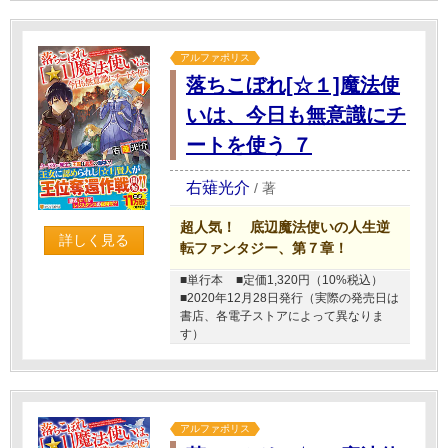
アルファポリス
落ちこぼれ[☆１]魔法使
いは、今日も無意識にチ
ートを使う ７
右薙光介
/
著
超人気！ 底辺魔法使いの人生逆
詳しく見る
転ファンタジー、第７章！
■単行本
■定価1,320円（10%税込）
■2020年12月28日発行（実際の発売日は
書店、各電子ストアによって異なりま
す）
アルファポリス