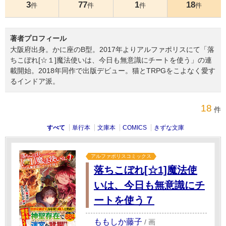
3
77
1
18
件
件
件
件
著者プロフィール
大阪府出身。かに座のB型。2017年よりアルファポリスにて「落
ちこぼれ[☆１]魔法使いは、今日も無意識にチートを使う」の連
載開始。2018年同作で出版デビュー。猫とTRPGをこよなく愛す
るインドア派。
18
件
すべて
単行本
文庫本
COMICS
きずな文庫
アルファポリスコミックス
落ちこぼれ[☆1]魔法使
いは、今日も無意識にチ
ートを使う７
ももしか藤子
/
画