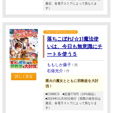
書店、各電子ストアによって異なりま
す）
アルファポリスコミックス
落ちこぼれ[☆1]魔法使
いは、今日も無意識にチ
ートを使う５
ももしか藤子
/
画
右薙光介
/
作
詳しく見る
業火の魔女とともに邪教徒を大討
伐！
■COMICS
■定価770円（10%税込）
■2024年11月30日発行（実際の発売日は
書店、各電子ストアによって異なりま
す）