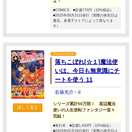
よ！
■COMICS
■定価770円（10%税込）
■2025年08月31日発行（実際の発売日は
書店、各電子ストアによって異なりま
す）
アルファポリス
落ちこぼれ[☆１]魔法使
いは、今日も無意識にチ
ートを使う 11
右薙光介
/
著
シリーズ累計50万部！ 底辺魔法
詳しく見る
使いの人生逆転ファンタジー堂々
完結！
■単行本
■定価1,430円（10%税込）
■2025年02月28日発行（実際の発売日は