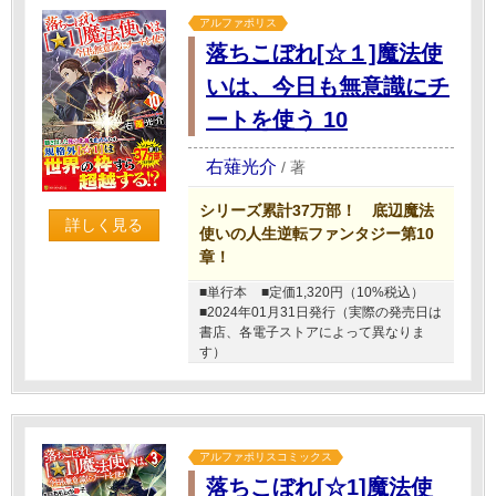
アルファポリス
落ちこぼれ[☆１]魔法使
いは、今日も無意識にチ
ートを使う 10
右薙光介
/
著
シリーズ累計37万部！ 底辺魔法
詳しく見る
使いの人生逆転ファンタジー第10
章！
■単行本
■定価1,320円（10%税込）
■2024年01月31日発行（実際の発売日は
書店、各電子ストアによって異なりま
す）
アルファポリスコミックス
落ちこぼれ[☆1]魔法使