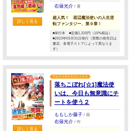
右薙光介
/
著
超人気！ 底辺魔法使いの人生逆
詳しく見る
転ファンタジー、第９章！
■単行本
■定価1,320円（10%税込）
■2023年03月31日発行（実際の発売日は
書店、各電子ストアによって異なりま
す）
アルファポリスコミックス
落ちこぼれ[☆1]魔法使
いは、今日も無意識にチ
ートを使う２
ももしか藤子
/
画
右薙光介
/
作
詳しく見る