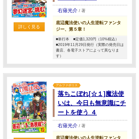
右薙光介
/
著
底辺魔法使いの人生逆転ファンタ
詳しく見る
ジー、第５章！
■単行本
■定価1,320円（10%税込）
■2019年11月29日発行（実際の発売日は
書店、各電子ストアによって異なりま
す）
アルファポリス
落ちこぼれ[☆１]魔法使
いは、今日も無意識にチ
ートを使う ４
右薙光介
/
著
底辺魔法使いの人生逆転ファンタ