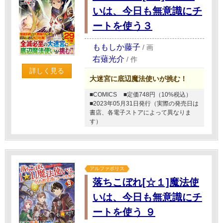
いは、今日も無意識にチ
ートを使う３
ももしか藤子
/
画
右薙光介
/
作
詳しく見る
大迷宮に底辺魔法使いが挑む！
■COMICS
■定価748円（10%税込）
■2023年05月31日発行（実際の発売日は
書店、各電子ストアによって異なりま
す）
アルファポリス
落ちこぼれ[☆１]魔法使
いは、今日も無意識にチ
ートを使う ９