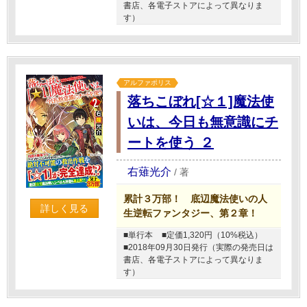
書店、各電子ストアによって異なりま
す）
アルファポリス
落ちこぼれ[☆１]魔法使
いは、今日も無意識にチ
ートを使う ２
右薙光介
/
著
累計３万部！ 底辺魔法使いの人
詳しく見る
生逆転ファンタジー、第２章！
■単行本
■定価1,320円（10%税込）
■2018年09月30日発行（実際の発売日は
書店、各電子ストアによって異なりま
す）