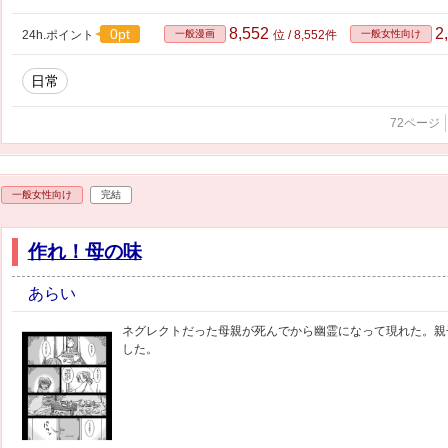
8,552
2
0pt
24h.ポイント
一般漫画
位 / 8,552件
一般女性向け
日常
72ページ
一般女性向け
完結
作れ！母の味
あらい
ネグレクトだった母親が死んでから幽霊になって現れた。親
した。