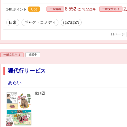
8,552
2
0pt
24h.ポイント
一般漫画
位 / 8,552件
一般女性向け
日常
ギャグ・コメディ
ほのぼの
11ページ
一般女性向け
連載中
狸代行サービス
あらい
化け〼