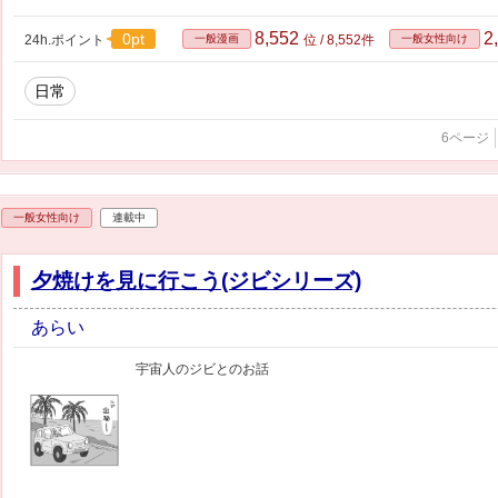
8,552
2
0pt
24h.ポイント
一般漫画
位 / 8,552件
一般女性向け
日常
6ページ
一般女性向け
連載中
夕焼けを見に行こう(ジビシリーズ)
あらい
宇宙人のジビとのお話