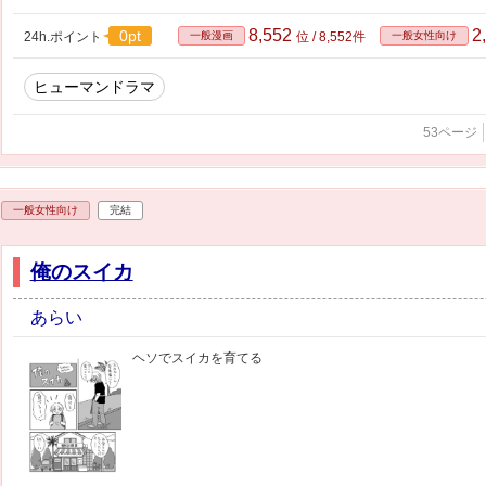
8,552
2
0pt
24h.ポイント
一般漫画
位 / 8,552件
一般女性向け
ヒューマンドラマ
53ページ
一般女性向け
完結
俺のスイカ
あらい
ヘソでスイカを育てる