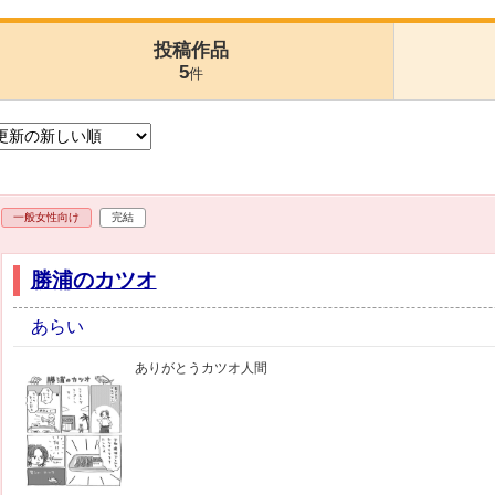
投稿作品
5
件
一般女性向け
完結
勝浦のカツオ
あらい
ありがとうカツオ人間