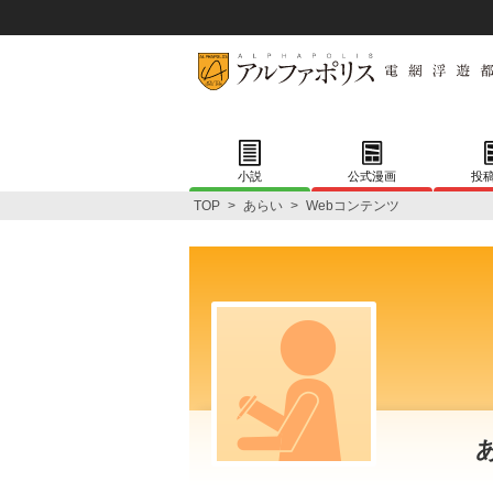
小説
公式漫画
投
TOP
>
あらい
>
Webコンテンツ