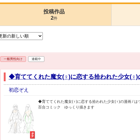
投稿作品
2
件
一般男性向け
連載中
◆育ててくれた魔女(♀)に恋する拾われた少女(♀)
初恋ぞえ
◆育ててくれた魔女(♀)に恋する拾われた少女(♀)の漫画 / は
百合コミック ゆっくり描きます