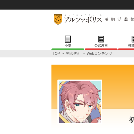
小説
公式漫画
投
TOP
>
初恋ぞえ
>
Webコンテンツ