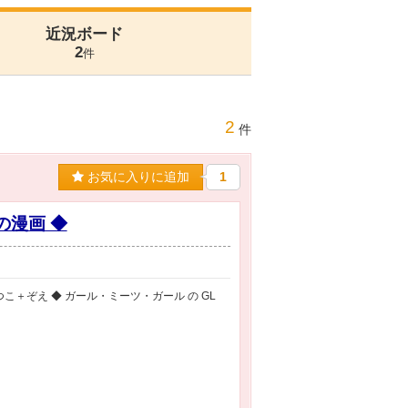
近況ボード
2
件
2
件
お気に入りに追加
1
の漫画 ◆
つこ＋ぞえ ◆ ガール・ミーツ・ガール の GL