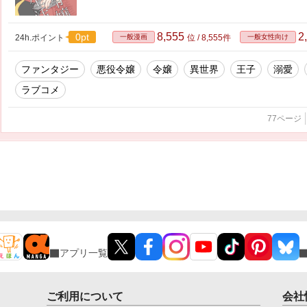
8,555
2
0pt
24h.ポイント
一般漫画
位 / 8,555件
一般女性向け
ファンタジー
悪役令嬢
令嬢
異世界
王子
溺愛
ラブコメ
77ページ
アプリ一覧
ご利用について
会社