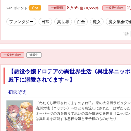
8,555
2
0pt
24h.ポイント
一般漫画
位 / 8,555件
一般男性向け
ファンタジー
日常
異世界
百合
魔女
魔女集会で
1話
一般女性向け
連載中
【悪役令嬢ドロテアの異世界生活《異世界ニッポ
殿下に溺愛されてます～】
初恋ぞえ
「わたくし断罪されてますのよね!?」 東の大公爵ラビュタ
流刑の地《ニッポン》へひとり島流しにされた…はずだった
オーパーツの力を借りて思いのほか快適な異世界《ニッポン》
は異世界を堪能する悪役令嬢と王子様のものがたり───