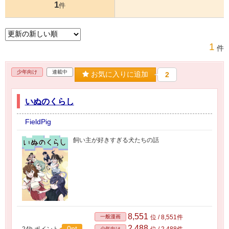
1
件
1
件
少年向け
連載中
お気に入りに追加
2
いぬのくらし
FieldPig
飼い主が好きすぎる犬たちの話
8,551
一般漫画
位 / 8,551件
2,488
0pt
24h.ポイント
位 / 2,488件
少年向け