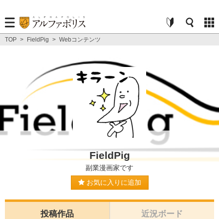
TOP
>
FieldPig
>
Webコンテンツ
FieldPig
副業漫画家です
お気に入りに追加
投稿作品
近況ボード