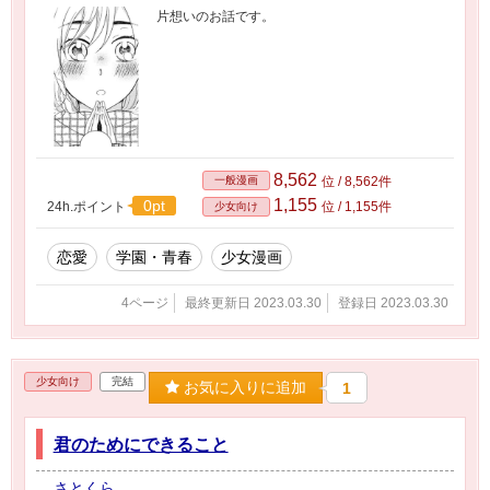
片想いのお話です。
8,562
一般漫画
位 / 8,562件
1,155
0pt
24h.ポイント
位 / 1,155件
少女向け
恋愛
学園・青春
少女漫画
4ページ
最終更新日 2023.03.30
登録日 2023.03.30
少女向け
完結
お気に入りに追加
1
君のためにできること
さとくら