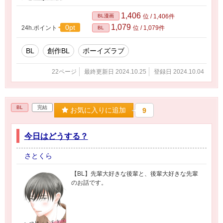
1,406
BL漫画
位 / 1,406件
1,079
0pt
24h.ポイント
位 / 1,079件
BL
BL
創作BL
ボーイズラブ
22ページ
最終更新日 2024.10.25
登録日 2024.10.04
BL
完結
お気に入りに追加
9
今日はどうする？
さとくら
【BL】先輩大好きな後輩と、後輩大好きな先輩
のお話です。