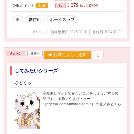
1,079
0pt
24h.ポイント
位 / 1,079件
BL
BL
創作BL
ボーイズラブ
18ページ
最終更新日 2025.01.01
登録日 2024.12.29
少女向け
連載中
お気に入りに追加
1
してみたいシリーズ
さとくら
高校生たちがしてみたいことをしようとするお
話です。 原作／やまだトゥー
（https://x.com/yamadatoomin） 作画／さとくら