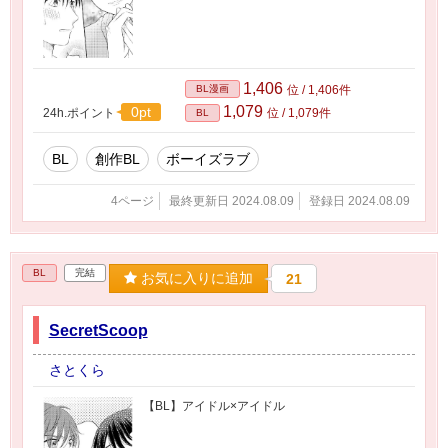
1,406
BL漫画
位 / 1,406件
1,079
0pt
24h.ポイント
位 / 1,079件
BL
BL
創作BL
ボーイズラブ
4ページ
最終更新日 2024.08.09
登録日 2024.08.09
BL
完結
お気に入りに追加
21
SecretScoop
さとくら
【BL】アイドル×アイドル