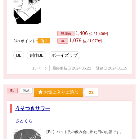
1,406
BL漫画
位 / 1,406件
1,079
0pt
24h.ポイント
位 / 1,079件
BL
BL
創作BL
ボーイズラブ
13ページ
最終更新日 2024.05.22
登録日 2024.01.15
BL
完結
お気に入りに追加
23
うそつきサワー
さとくら
【BL】バイト先の飲み会に出た日のお話です。