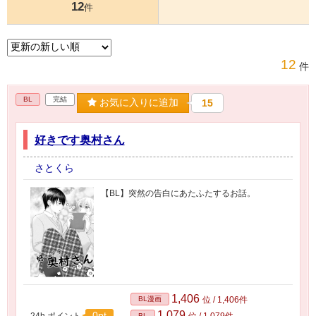
12
件
12
件
BL
完結
お気に入りに追加
15
好きです奥村さん
さとくら
【BL】突然の告白にあたふたするお話。
1,406
BL漫画
位 / 1,406件
1,079
0pt
24h.ポイント
位 / 1,079件
BL