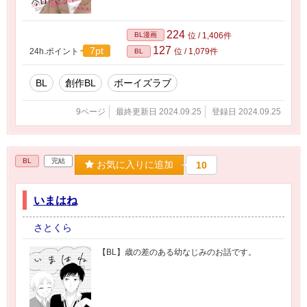
224
BL漫画
位 / 1,406件
127
7pt
24h.ポイント
位 / 1,079件
BL
BL
創作BL
ボーイズラブ
9ページ
最終更新日 2024.09.25
登録日 2024.09.25
BL
完結
お気に入りに追加
10
いまはね
さとくら
【BL】歳の差のある幼なじみのお話です。