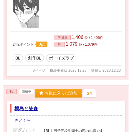
1,406
BL漫画
位 / 1,406件
1,079
0pt
24h.ポイント
位 / 1,079件
BL
BL
創作BL
ボーイズラブ
8ページ
最終更新日 2023.12.23
登録日 2023.12.23
BL
連載中
お気に入りに追加
24
桐島と笠森
さとくら
【BL】男子高校生同士の恋のお話です。