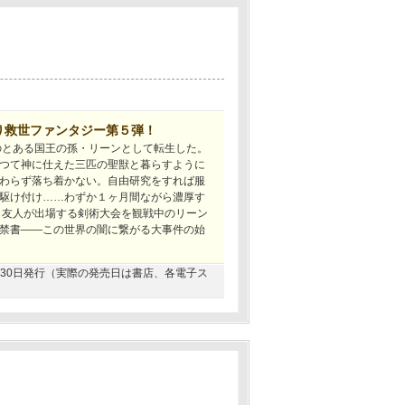
り救世ファンタジー第５弾！
のとある国王の孫・リーンとして転生した。
つて神に仕えた三匹の聖獣と暮らすように
わらず落ち着かない。自由研究をすれば服
駆け付け……わずか１ヶ月間ながら濃厚す
 友人が出場する剣術大会を観戦中のリーン
禁書――この世界の闇に繋がる大事件の始
11月30日発行（実際の発売日は書店、各電子ス