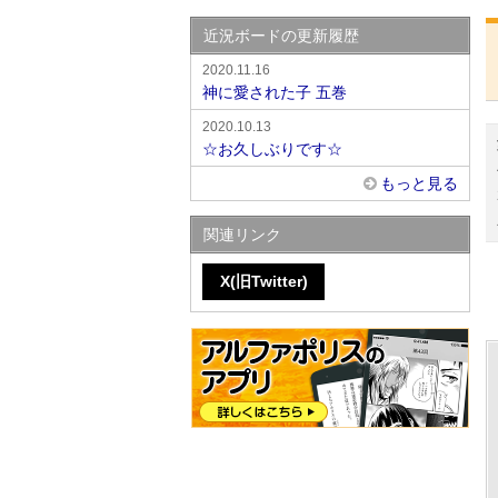
近況ボードの更新履歴
2020.11.16
神に愛された子 五巻
2020.10.13
☆お久しぶりです☆
もっと見る
関連リンク
X(旧Twitter)