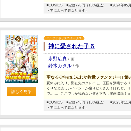
■COMICS
■定価770円（10%税込）
■2024年
トアによって異なります）
アルファポリスコミックス
神に愛された子６
氷野広真
/
画
鈴木カタル
/
作
聖なる少年のほんわか救世ファンタジー!! 第
夏休みに入り、滞在先のクレイモル王国を満喫するリ
くりなど楽しいイベントが盛りだくさん！けれど、リ
詳しく見る
で……。ここでしか読めない描き下ろし漫画収録！まっ
■COMICS
■定価748円（10%税込）
■2023年
トアによって異なります）