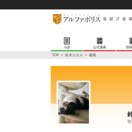
小説
公式漫画
投
TOP
>
鈴木カタル
>
書籍
可