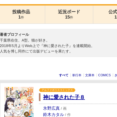
投稿作品
近況ボード
公
1
15
1
件
件
著者プロフィール
千葉県在住、A型。猫が好き。
2018年5月よりWeb上で『神に愛された子』を連載開始。
人気を博し同作にて出版デビューを果たす。
すべて
単行本
文庫本
COMICS
アルファポリスコミックス
神に愛された子８
氷野広真
/
画
鈴木カタル
/
作