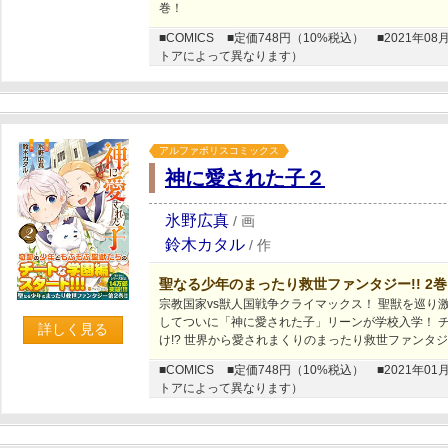
巻！
■COMICS
■定価748円（10%税込）
■2021年
トアによって異なります）
アルファポリスコミックス
神に愛された子２
氷野広真
/
画
鈴木カタル
/
作
聖なる少年のまったり救世ファンタジー!! 2巻
宗教国家vs獣人国戦争クライマックス！ 聖獣を巡り激
してついに「神に愛された子」リーンが学校入学！ 
詳しく見る
け!? 世界から愛されまくりのまったり救世ファンタ
■COMICS
■定価748円（10%税込）
■2021年
トアによって異なります）