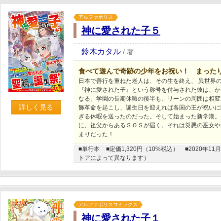
アルファポリス
神に愛された子５
鈴木カタル
/
著
食べて遊んで奇跡の少年をお祝い！ まった
日本で善行を重ねた老人は、その生を終え、 異世界
『神に愛された子』という称号を付与された彼は、か
なる。学園の長期休暇の後半も、リーンの周囲は相変
詳しく見る
飾革命を起こし、誕生日を迎えれば各国の王が祝いに
ぎる休暇を送ったのだった。そして始まった新学期。
に、祖父からあるＳＯＳが届く。それは災悪の巫女や
まりだった！
■単行本
■定価1,320円（10%税込）
■2020年
トアによって異なります）
アルファポリスコミックス
神に愛された子１