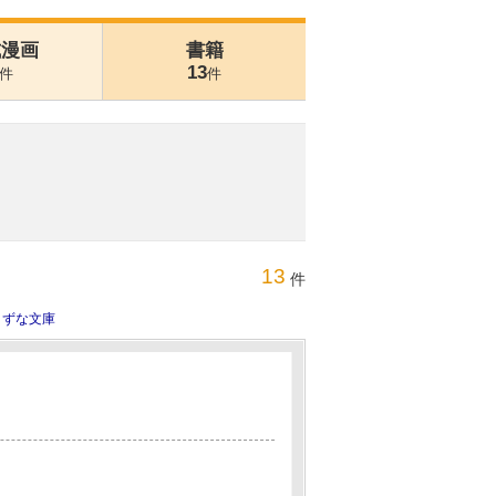
式漫画
書籍
13
件
件
13
件
きずな文庫