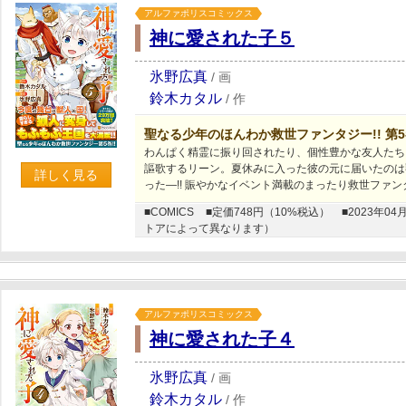
アルファポリスコミックス
神に愛された子５
氷野広真
/
画
鈴木カタル
/
作
聖なる少年のほんわか救世ファンタジー!! 第
わんぱく精霊に振り回されたり、個性豊かな友人たち
謳歌するリーン。夏休みに入った彼の元に届いたのは
詳しく見る
った―!! 賑やかなイベント満載のまったり救世ファンタ
■COMICS
■定価748円（10%税込）
■2023年
トアによって異なります）
アルファポリスコミックス
神に愛された子４
氷野広真
/
画
鈴木カタル
/
作