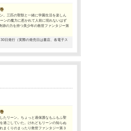
4巻
ン。三匹の聖獣と一緒に学園生活を楽しん
リーンの魔力に惹かれて人前に現れないはず
、奇跡の力を持つ美少年の救世ファンタジー第
06月30日発行（実際の発売日は書店、各電子ス
3巻
したリーン。ちょっと過保護なもふもふ聖
を過ごしていた。けれどもリーンの知らぬ
れまくりのまったり救世ファンタジー第３