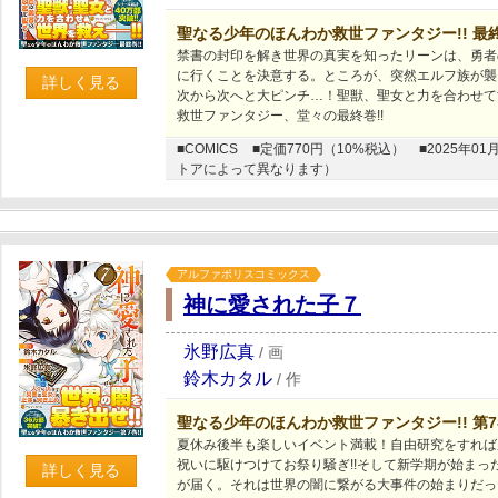
聖なる少年のほんわか救世ファンタジー!! 最
禁書の封印を解き世界の真実を知ったリーンは、勇者
に行くことを決意する。ところが、突然エルフ族が襲
詳しく見る
次から次へと大ピンチ…！聖獣、聖女と力を合わせて
救世ファンタジー、堂々の最終巻!!
■COMICS
■定価770円（10%税込）
■2025年
トアによって異なります）
アルファポリスコミックス
神に愛された子７
氷野広真
/
画
鈴木カタル
/
作
聖なる少年のほんわか救世ファンタジー!! 第
夏休み後半も楽しいイベント満載！自由研究をすれば
祝いに駆けつけてお祭り騒ぎ!!そして新学期が始まっ
詳しく見る
が届く。それは世界の闇に繋がる大事件の始まりだった―