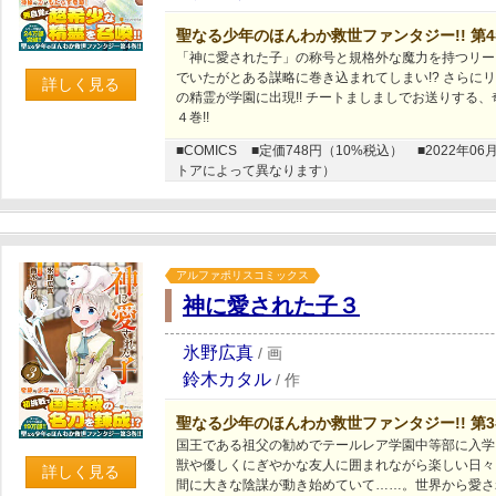
聖なる少年のほんわか救世ファンタジー!! 第
「神に愛された子」の称号と規格外な魔力を持つリー
でいたがとある謀略に巻き込まれてしまい!? さらに
詳しく見る
の精霊が学園に出現!! チートましましでお送りする
４巻!!
■COMICS
■定価748円（10%税込）
■2022年
トアによって異なります）
アルファポリスコミックス
神に愛された子３
氷野広真
/
画
鈴木カタル
/
作
聖なる少年のほんわか救世ファンタジー!! 第
国王である祖父の勧めでテールレア学園中等部に入学
獣や優しくにぎやかな友人に囲まれながら楽しい日々
詳しく見る
間に大きな陰謀が動き始めていて……。世界から愛さ