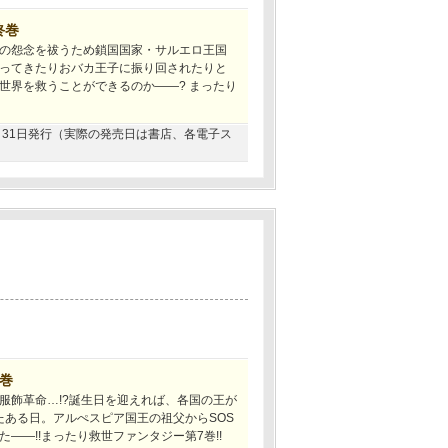
終巻
の怨念を祓うため鎖国国家・サルエロ王国
ってきたりおバカ王子に振り回されたりと
世界を救うことができるのか――? まったり
01月31日発行（実際の発売日は書店、各電子ス
7巻
服飾革命…!?誕生日を迎えれば、各国の王が
たある日。アルぺスピア国王の祖父からSOS
―!!まったり救世ファンタジー第7巻!!