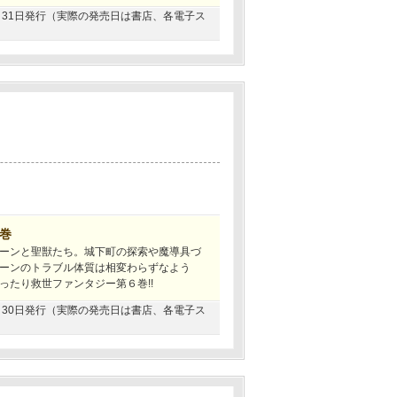
05月31日発行（実際の発売日は書店、各電子ス
6巻
ーンと聖獣たち。城下町の探索や魔導具づ
ーンのトラブル体質は相変わらずなよう
たり救世ファンタジー第６巻!!
11月30日発行（実際の発売日は書店、各電子ス