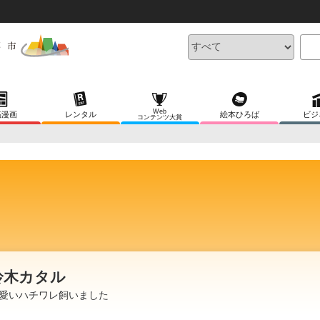
Web
稿漫画
レンタル
絵本ひろば
ビジ
コンテンツ大賞
鈴木カタル
愛いハチワレ飼いました