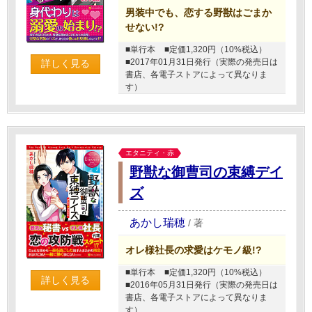
男装中でも、恋する野獣はごまか
せない!?
■単行本
■定価1,320円（10%税込）
■2017年01月31日発行（実際の発売日は
詳しく見る
書店、各電子ストアによって異なりま
す）
エタニティ・赤
野獣な御曹司の束縛デイ
ズ
あかし瑞穂
/
著
オレ様社長の求愛はケモノ級!?
■単行本
■定価1,320円（10%税込）
詳しく見る
■2016年05月31日発行（実際の発売日は
書店、各電子ストアによって異なりま
す）