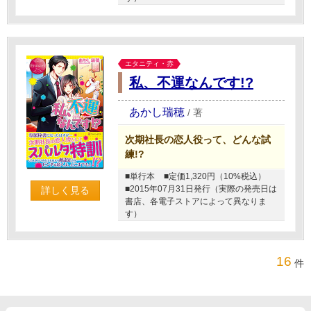
エタニティ・赤
私、不運なんです!?
あかし瑞穂
/
著
次期社長の恋人役って、どんな試
練!?
■単行本
■定価1,320円（10%税込）
■2015年07月31日発行（実際の発売日は
詳しく見る
書店、各電子ストアによって異なりま
す）
16
件