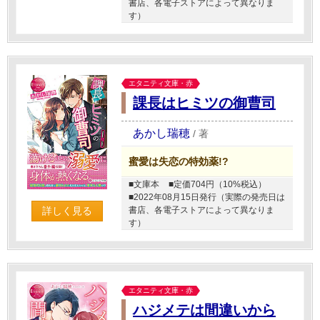
書店、各電子ストアによって異なりま
す）
エタニティ文庫・赤
課長はヒミツの御曹司
あかし瑞穂
/
著
蜜愛は失恋の特効薬!?
■文庫本
■定価704円（10%税込）
■2022年08月15日発行（実際の発売日は
書店、各電子ストアによって異なりま
詳しく見る
す）
エタニティ文庫・赤
ハジメテは間違いから