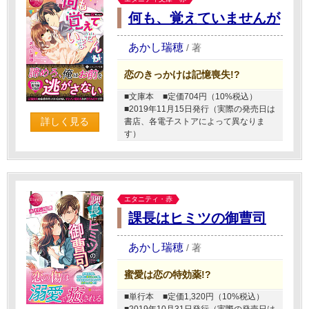
何も、覚えていませんが
あかし瑞穂
/
著
恋のきっかけは記憶喪失!?
■文庫本
■定価704円（10%税込）
■2019年11月15日発行（実際の発売日は
詳しく見る
書店、各電子ストアによって異なりま
す）
エタニティ・赤
課長はヒミツの御曹司
あかし瑞穂
/
著
蜜愛は恋の特効薬!?
■単行本
■定価1,320円（10%税込）
■2019年10月31日発行（実際の発売日は