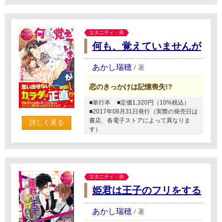
エタニティ・赤
何も、覚えていませんが
あかし瑞穂
/
著
恋のきっかけは記憶喪失!?
■単行本
■定価1,320円（10%税込）
■2017年08月31日発行（実際の発売日は
書店、各電子ストアによって異なりま
詳しく見る
す）
エタニティ・赤
姫君は王子のフリをする
あかし瑞穂
/
著