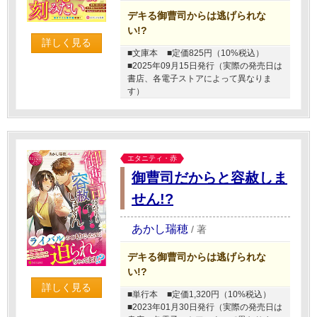
デキる御曹司からは逃げられな
い!?
詳しく見る
■文庫本
■定価825円（10%税込）
■2025年09月15日発行（実際の発売日は
書店、各電子ストアによって異なりま
す）
エタニティ・赤
御曹司だからと容赦しま
せん!?
あかし瑞穂
/
著
デキる御曹司からは逃げられな
い!?
詳しく見る
■単行本
■定価1,320円（10%税込）
■2023年01月30日発行（実際の発売日は