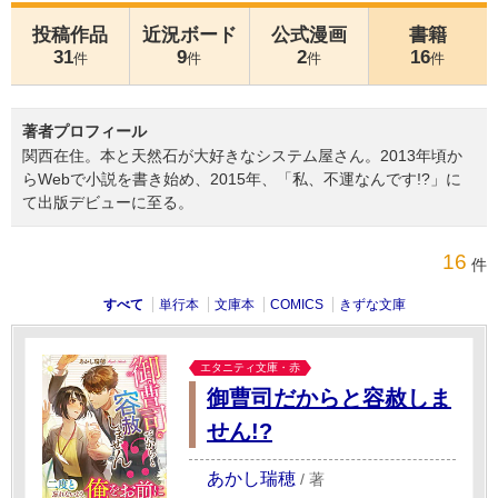
投稿作品
近況ボード
公式漫画
書籍
31
9
2
16
件
件
件
件
著者プロフィール
関西在住。本と天然石が大好きなシステム屋さん。2013年頃か
らWebで小説を書き始め、2015年、「私、不運なんです!?」に
て出版デビューに至る。
16
件
すべて
単行本
文庫本
COMICS
きずな文庫
エタニティ文庫・赤
御曹司だからと容赦しま
せん!?
あかし瑞穂
/
著