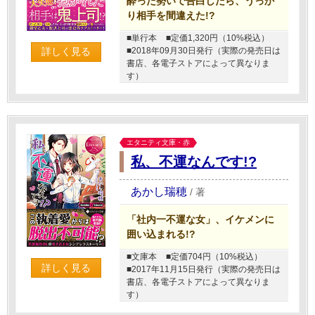
酔った勢いで告白したら、うっか
り相手を間違えた!?
■単行本
■定価1,320円（10%税込）
■2018年09月30日発行（実際の発売日は
詳しく見る
書店、各電子ストアによって異なりま
す）
エタニティ文庫・赤
私、不運なんです!?
あかし瑞穂
/
著
「社内一不運な女」、イケメンに
囲い込まれる!?
■文庫本
■定価704円（10%税込）
詳しく見る
■2017年11月15日発行（実際の発売日は
書店、各電子ストアによって異なりま
す）