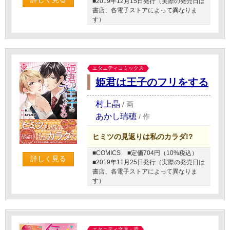
■2019年12月15日発行（実際の発売日は
書店、各電子ストアによって異なりま
す）
エタニティコミックス
姫君は王子のフリをする
村上晶
/
画
あかし瑞穂
/
作
ヒミツの見返りは私のカラダ!?
■COMICS
■定価704円（10%税込）
詳しく見る
■2019年11月25日発行（実際の発売日は
書店、各電子ストアによって異なりま
す）
エタニティ文庫・赤