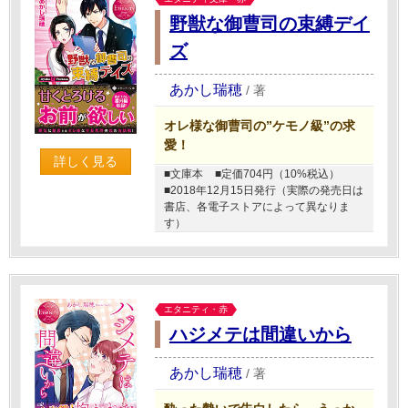
野獣な御曹司の束縛デイ
ズ
あかし瑞穂
/
著
オレ様な御曹司の”ケモノ級”の求
愛！
詳しく見る
■文庫本
■定価704円（10%税込）
■2018年12月15日発行（実際の発売日は
書店、各電子ストアによって異なりま
す）
エタニティ・赤
ハジメテは間違いから
あかし瑞穂
/
著