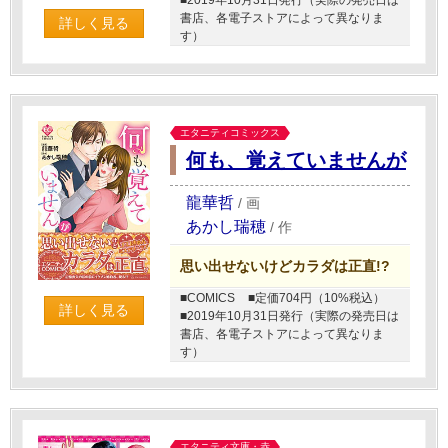
書店、各電子ストアによって異なりま
詳しく見る
す）
エタニティコミックス
何も、覚えていませんが
龍華哲
/
画
あかし瑞穂
/
作
思い出せないけどカラダは正直!?
■COMICS
■定価704円（10%税込）
詳しく見る
■2019年10月31日発行（実際の発売日は
書店、各電子ストアによって異なりま
す）
エタニティ文庫・赤