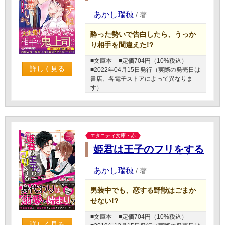
あかし瑞穂
/
著
酔った勢いで告白したら、うっか
り相手を間違えた!?
■文庫本
■定価704円（10%税込）
詳しく見る
■2022年04月15日発行（実際の発売日は
書店、各電子ストアによって異なりま
す）
エタニティ文庫・赤
姫君は王子のフリをする
あかし瑞穂
/
著
男装中でも、恋する野獣はごまか
せない!?
■文庫本
■定価704円（10%税込）
詳しく見る