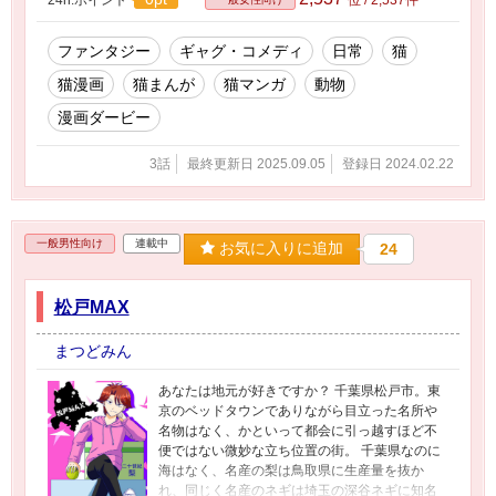
ファンタジー
ギャグ・コメディ
日常
猫
猫漫画
猫まんが
猫マンガ
動物
漫画ダービー
3話
最終更新日 2025.09.05
登録日 2024.02.22
一般男性向け
連載中
お気に入りに追加
24
松戸MAX
まつどみん
あなたは地元が好きですか？ 千葉県松戸市。東
京のベッドタウンでありながら目立った名所や
名物はなく、かといって都会に引っ越すほど不
便ではない微妙な立ち位置の街。 千葉県なのに
海はなく、名産の梨は鳥取県に生産量を抜か
れ、同じく名産のネギは埼玉の深谷ネギに知名