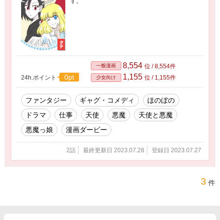
す。
8,554
一般漫画
位 / 8,554件
1,155
0pt
24h.ポイント
位 / 1,155件
少女向け
ファンタジー
ギャグ・コメディ
ほのぼの
ドラマ
仕事
天使
悪魔
天使と悪魔
悪魔っ娘
漫画ダービー
2話
最終更新日 2023.07.28
登録日 2023.07.27
3
件