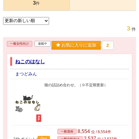
3
件
3
件
一般女性向け
連載中
お気に入りに追加
2
ねこのはなし
まつどみん
猫の話詰め合わせ。（※不定期更新）
8,554
一般漫画
位 / 8,554件
2,537
0pt
24h.ポイント
位 / 2,537件
一般女性向け