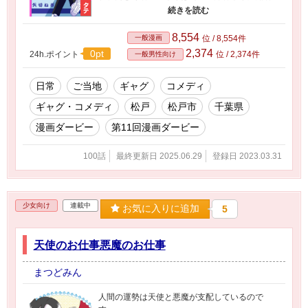
度で負けている。 矢切の渡し、野菊の墓、どれ
も超有名な観光地に比べると微妙なところ。広
がるのは田んぼ、畑の農地だらけ…。 松戸市っ
8,554
一般漫画
位 / 8,554件
てそんな街。 ディスるのは愛があるから！ 地元
2,374
0pt
24h.ポイント
位 / 2,374件
一般男性向け
のいいところ、悪いところ、全部ひっくるめて
地元愛！ 文句を言いつつなんだかんだで地元を
抜け出せない松戸っ子を描いた超地元密着型ご
日常
ご当地
ギャグ
コメディ
当地マンガ。
ギャグ・コメディ
松戸
松戸市
千葉県
漫画ダービー
第11回漫画ダービー
100話
最終更新日 2025.06.29
登録日 2023.03.31
少女向け
連載中
お気に入りに追加
5
天使のお仕事悪魔のお仕事
まつどみん
人間の運勢は天使と悪魔が支配しているので