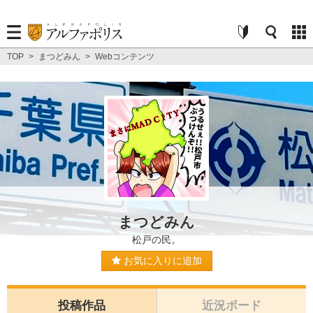
TOP
>
まつどみん
>
Webコンテンツ
まつどみん
松戸の民。
お気に入りに追加
投稿作品
近況ボード