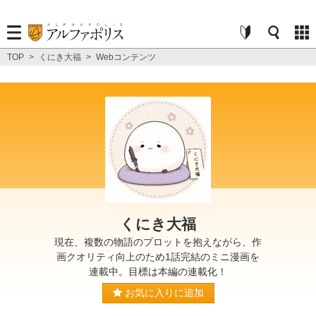
TOP
>
くにき大福
>
Webコンテンツ
くにき大福
現在、複数の物語のプロットを抱えながら、作
画クオリティ向上のため1話完結のミニ漫画を
連載中。目標は本編の連載化！
お気に入りに追加