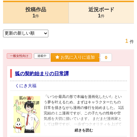
投稿作品
近況ボード
1
1
件
件
1
件
一般女性向け
連載中
お気に入りに追加
0
狐の契約始まりの日常譚
くにき大福
「いつか最高の形で本編を漫画化したい!」とい
う夢を叶えるため、まずはキャラクターたちの
日常を描きながら漫画の修行を始めました。 1話
完結のミニ漫画ですが、この子たちの性格や空
気感を大切に描いています。 まだまだ漫画家と
しては卵ですが、 一歩ずつクオリティを上げて
本編に辿り着けるよう奮闘中です。 温かく見守
っていただけると嬉しいです!