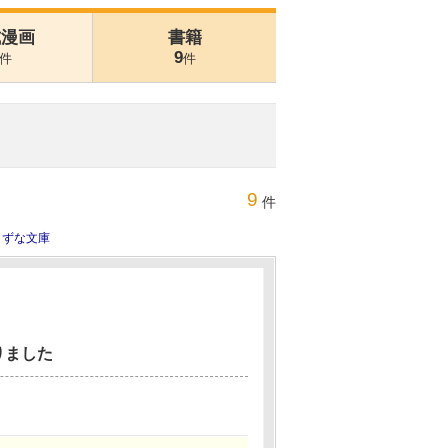
式漫画
書籍
9
件
件
9
件
きずな文庫
りました