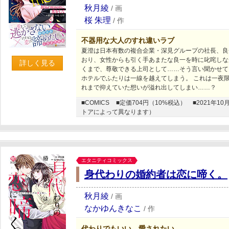
秋月綾
/
画
桜 朱理
/
作
不器用な大人のすれ違いラブ
夏澄は日本有数の複合企業・深見グループの社長、良
おり、女性からも引く手あまたな良一を時に叱咤しな
詳しく見る
くまで、尊敬できる上司として……そう言い聞かせて
ホテルでふたりは一線を越えてしまう。 これは一夜
れまで抑えていた想いが溢れ出してしまい……？
■COMICS
■定価704円（10%税込）
■2021年
トアによって異なります）
エタニティコミックス
身代わりの婚約者は恋に啼く。
秋月綾
/
画
なかゆんきなこ
/
作
代わりでもいい、愛されたい