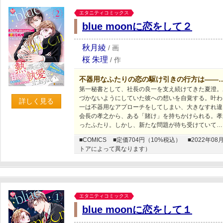
エタニティコミックス
blue moonに恋をして２
秋月綾
/
画
桜 朱理
/
作
不器用なふたりの恋の駆け引きの行方は――
第一秘書として、社長の良一を支え続けてきた夏澄。
づかないようにしていた彼への想いを自覚する。叶わ
詳しく見る
一は不器用なアプローチをしてしまい、大きなすれ違
会長の孝之から、ある「賭け」を持ちかけられる。孝
ったふたり。しかし、新たな問題が待ち受けていて……
■COMICS
■定価704円（10%税込）
■2022年
トアによって異なります）
エタニティコミックス
blue moonに恋をして１