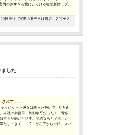
御曹司の深すぎる愛にとろける極甘新婚ラブ、
11月25日発行（実際の発売日は書店、各電子ス
りました
くされて――
。ヤケになった彼女は酔った勢いで、初対面
、自社の御曹司・御影恭平だった！ 青ざ
致する契約だと話す。契約ならと了承した
満たしてきて――!? どん底から一転、スパ