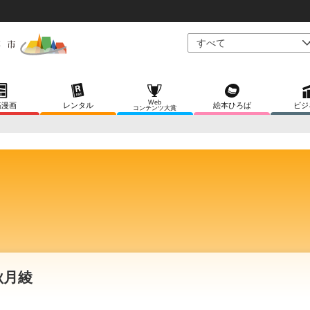
Web
稿漫画
レンタル
絵本ひろば
ビジ
コンテンツ大賞
秋月綾