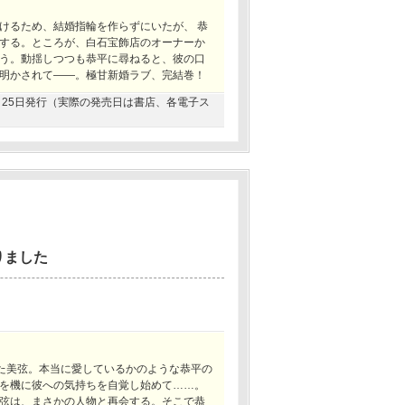
けるため、結婚指輪を作らずにいたが、 恭
する。ところが、白石宝飾店のオーナーか
う。動揺しつつも恭平に尋ねると、彼の口
明かされて――。極甘新婚ラブ、完結巻！
05月25日発行（実際の発売日は書店、各電子ス
りました
った美弦。本当に愛しているかのような恭平の
を機に彼への気持ちを自覚し始めて……。
弦は、まさかの人物と再会する。そこで恭