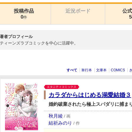
投稿作品
近況ボード
公
0
5
件
著者プロフィール
ティーンズラブコミックを中心に活躍中。
すべて
単行本
文庫本
COMICS
エタニティコミックス
カラダからはじめる溺愛結婚３
婚約破棄されたら極上スパダリに捕ま
秋月綾
/
画
結祈みのり
/
作