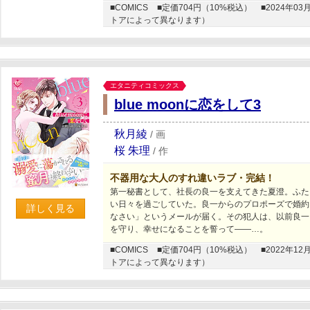
■COMICS
■定価704円（10%税込）
■2024年
トアによって異なります）
エタニティコミックス
blue moonに恋をして3
秋月綾
/
画
桜 朱理
/
作
不器用な大人のすれ違いラブ・完結！
第一秘書として、社長の良一を支えてきた夏澄。ふた
い日々を過ごしていた。良一からのプロポーズで婚約
詳しく見る
なさい」というメールが届く。その犯人は、以前良一
を守り、幸せになることを誓って――…。
■COMICS
■定価704円（10%税込）
■2022年
トアによって異なります）