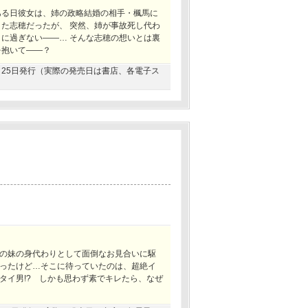
ある日彼女は、姉の政略結婚の相手・楓馬に
きた志穂だったが、 突然、姉が事故死し代わ
りに過ぎない――… そんな志穂の想いとは裏
を抱いて――？
11月25日発行（実際の発売日は書店、各電子ス
の妹の身代わりとして面倒なお見合いに駆
ったけど…そこに待っていたのは、超絶イ
タイ男!? しかも思わず素でキレたら、なぜ