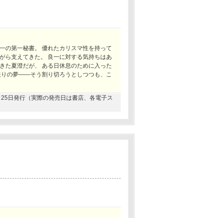
一の第一秘書。 優れたカリスマ性を持って
がら支えてきた。 良一に対する気持ちはあ
きた夏澄だが、 ある日休息のために入った
限りの夢――そう割り切ろうとしつつも、こ
10月25日発行（実際の発売日は書店、各電子ス