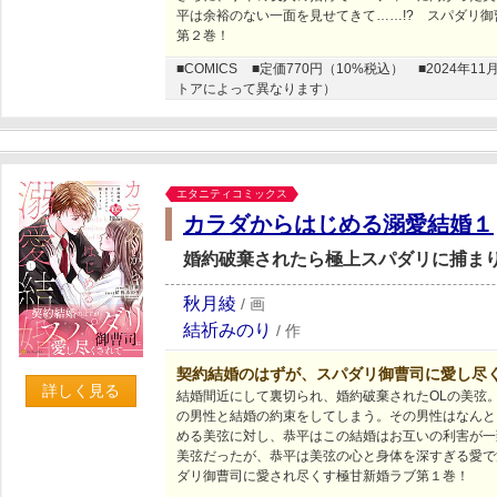
平は余裕のない一面を見せてきて……!? スパダリ
第２巻！
■COMICS
■定価770円（10%税込）
■2024年
トアによって異なります）
エタニティコミックス
カラダからはじめる溺愛結婚１
婚約破棄されたら極上スパダリに捕ま
秋月綾
/
画
結祈みのり
/
作
契約結婚のはずが、スパダリ御曹司に愛し尽
詳しく見る
結婚間近にして裏切られ、婚約破棄されたOLの美弦
の男性と結婚の約束をしてしまう。その男性はなんと
める美弦に対し、恭平はこの結婚はお互いの利害が一
美弦だったが、恭平は美弦の心と身体を深すぎる愛で
ダリ御曹司に愛され尽くす極甘新婚ラブ第１巻！