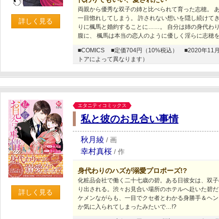
両親から優秀な双子の姉と比べられて育った志穂。 
一目惚れしてしまう。 許されない想いを隠し続けて
詳しく見る
りに楓馬と婚約することに……。 自分は姉の身代わ
腹に、 楓馬は本当の恋人のように優しく淫らに志穂
■COMICS
■定価704円（10%税込）
■2020年
トアによって異なります）
エタニティコミックス
私と彼のお見合い事情
秋月綾
/
画
幸村真桜
/
作
身代わりのハズが溺愛プロポーズ!?
化粧品会社で働く二十七歳の碧。ある日彼女は、双子
り出される。渋々お見合い場所のホテルへ赴いた碧だ
詳しく見る
ケメンながらも、一目でクセ者とわかる身勝手＆ヘン
か気に入られてしまったみたいで…!?