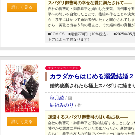
スパダリ御曹司の幸せな愛に満たされて――
詳しく見る
自社の御曹司・御影恭平と婚約した美弦。面倒事を避
平への想いを自覚したことで、指輪を作ることを決意
ら「恭平にはかつて婚約者がいた」と聞かされてしま
から、美弦と出会う前の過去と、その婚約者の真相が
■COMICS
■定価770円（10%税込）
■2025年
トアによって異なります）
エタニティコミックス
カラダからはじめる溺愛結婚２
婚約破棄されたら極上スパダリに捕ま
秋月綾
/
画
結祈みのり
/
作
加速するスパダリ御曹司の甘い独占欲――
詳しく見る
会社の御曹司・御影恭平と“契約結婚”することにな
甘やかな態度に戸惑っていた美弦だったが、新婚旅行
さらに、恭平の友人の招待でパーティーに向かった美