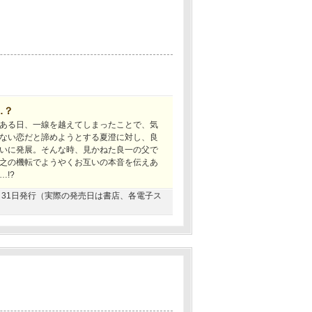
…？
ある日、一線を越えてしまったことで、気
ない恋だと諦めようとする夏澄に対し、良
いに発展。そんな時、見かねた良一の父で
之の機転でようやくお互いの本音を伝えあ
!?
08月31日発行（実際の発売日は書店、各電子ス