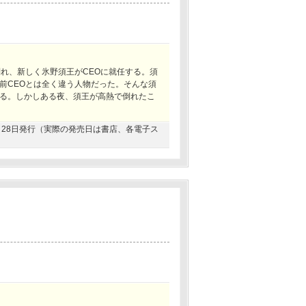
れ、新しく氷野須王がCEOに就任する。須
前CEOとは全く違う人物だった。そんな須
る。しかしある夜、須王が高熱で倒れたこ
02月28日発行（実際の発売日は書店、各電子ス