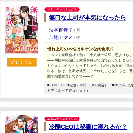
エタニティコミックス
無口な上司が本気になったら
渋谷百音子
/
画
加地アヤメ
/
作
憧れ上司の本性はキケンな肉食系!?
イベント企画会社で働く二十八歳の佐羽。恋よりちょ
――同棲中の彼氏が家電を持って出て行ってしまった
詳しく見る
もうまくいかなくなってしまう。しかしある日、憧れ
れる。彼は、佐羽が彼氏にフラれたことを知ると、普
開で溺愛宣言してきて――？
■COMICS
■定価704円（10%税込）
■2019年
トアによって異なります）
エタニティコミックス
冷酷CEOは秘書に溺れるか？