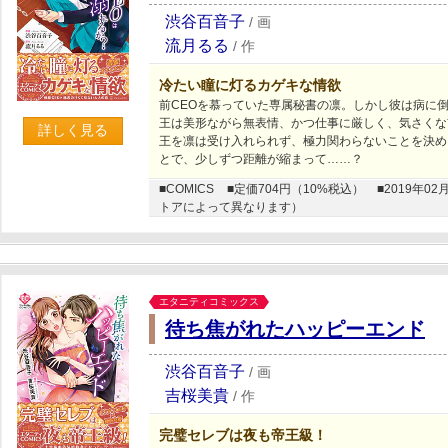
渋谷百音子
/
画
流月るる
/
作
冷たい瞳に灯るカゲキな情欲
前CEOを慕っていた専属秘書の凛。しかし彼は病に倒
王は美形ながら無表情、かつ仕事に厳しく、気さくな
詳しく見る
王を凛は受け入れられず、極力関わらないことを決め
とで、少しずつ距離が縮まって……？
■COMICS
■定価704円（10%税込）
■2019年
トアによって異なります）
エタニティコミックス
待ち焦がれたハッピーエンド
渋谷百音子
/
画
吉桜美貴
/
作
完璧セレブは夜も帝王級！