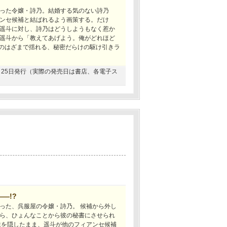
った令嬢・詩乃。結婚する気のない詩乃
ンセ候補と結ばれるよう画策する。だけ
遥斗に対し、詩乃はどうしようもなく惹か
遥斗から「教えてあげよう。俺がどれほど
能のはざまで揺れる、秘密だらけの駆け引きラ
09月25日発行（実際の発売日は書店、各電子ス
―!?
った、呉服屋の令嬢・詩乃。 候補から外し
ら、ひょんなことから彼の秘書にさせられ
性を隠したまま、遥斗が他のフィアンセ候補