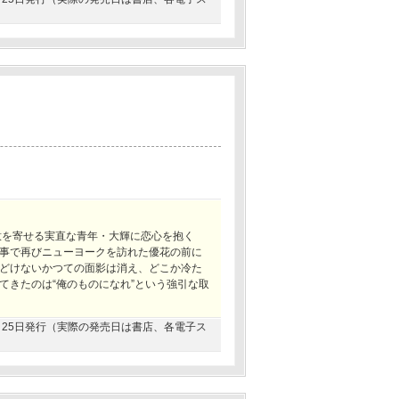
意を寄せる実直な青年・大輝に恋心を抱く
事で再びニューヨークを訪れた優花の前に
どけないかつての面影は消え、どこか冷た
てきたのは“俺のものになれ”という強引な取
12月25日発行（実際の発売日は書店、各電子ス