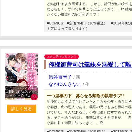
と結ばれるよう画策する。 しかし、詩乃が他の女性
なるらしく、すべてを暴こうと迫ってきて……!? 結
たくない御曹司の駆け引きラブ！
■COMICS
■定価704円（10%税込）
■2024年
トアによって異なります）
エタニティコミックス
俺様御曹司は義妹を溺愛して離
渋谷百音子
/
画
なかゆんきなこ
/
作
一つ屋根の下…募らせる禁断の執着ラブ!!
生後間もなく捨てられていたところを少年・勇斗に拾
小春は、命の恩人であり、義理の兄でもある勇斗の秘
詳しく見る
けていた。そんなある日、小春は強引にすすめられた
る。そこへ勇斗が現れ、事態は事なきを得るが、「自
小春に甘く過激に迫ってきて……!?
■COMICS
■定価704円（10%税込）
■2022年