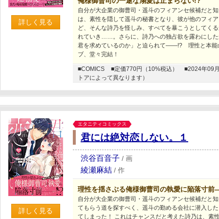
俺様御曹司の一途な溺愛は止まらない!?
自分が大企業の御曹司・遥斗のフィアンセ候補だと知
は、素性を隠して遥斗の秘書となり、彼が他のフィア
詳しく見る
ど、そんな詩乃を怪しみ、すべてを暴こうとしてくる
れていき……。さらに、詩乃への独占欲を露わにした
君を求めているのか」と迫られて――!? 理性と本
ブ、堂々完結！
■COMICS
■定価770円（10%税込）
■2024年
トアによって異なります）
エタニティコミックス
君には絶対恋しない。１
渋谷百音子
/
画
綾瀬麻結
/
作
理性を揺さぶる俺様御曹司の執愛に陥落寸前―
自分が大企業の御曹司・遥斗のフィアンセ候補だと知
てもらう道を探すべく、遥斗の勤める会社に潜入した
詳しく見る
てしまった！ これはチャンスだと考えた詩乃は、素