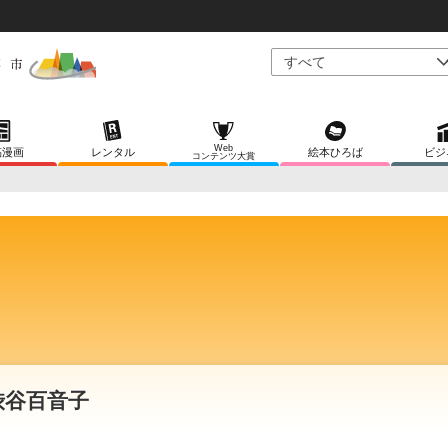
Web
稿漫画
レンタル
絵本ひろば
ビジ
コンテンツ大賞
渋谷百音子