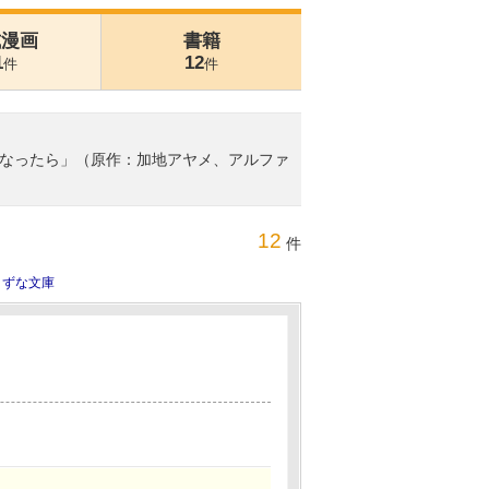
式漫画
書籍
1
12
件
件
なったら」（原作：加地アヤメ、アルファ
12
件
きずな文庫