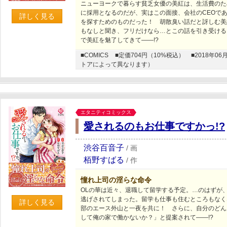
ニューヨークで暮らす貧乏女優の美紅は、生活費のた
に採用となるのだが、実はこの面接、会社のCEOで
詳しく見る
を探すためのものだった！ 胡散臭い話だと訝しむ美
もなしと聞き、フリだけなら…とこの話を引き受ける
で美紅を魅了してきて――!?
■COMICS
■定価704円（10%税込）
■2018年
トアによって異なります）
エタニティコミックス
愛されるのもお仕事ですかっ!?
渋谷百音子
/
画
栢野すばる
/
作
憧れ上司の淫らな命令
OLの華は近々、退職して留学する予定。…のはずが
逃げされてしまった。留学も仕事も住むところもなく
詳しく見る
部のエース外山と一夜を共に！ さらに、自分のどん
して俺の家で働かないか？」と提案されて――!?