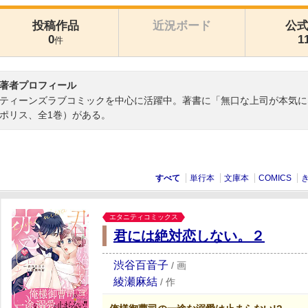
投稿作品
近況ボード
公
0
1
件
著者プロフィール
ティーンズラブコミックを中心に活躍中。著書に「無口な上司が本気に
ポリス、全1巻）がある。
すべて
単行本
文庫本
COMICS
エタニティコミックス
君には絶対恋しない。２
渋谷百音子
/
画
綾瀬麻結
/
作