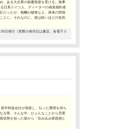
め、ある大企業の秘書面接を受ける。無事
ある日系ドイツ人、ディーターの偽装婚約者
紅だったが、報酬が破格な上、身体の関係
ことに。それなのに、彼は眩いほどの色気
06月30日発行（実際の発売日は書店、各電子ス
、留学斡旋会社が倒産し、払った費用を持ち
なる華。そんな中、ひょんなことから営業
底状態を知った彼から「住み込み家政婦と