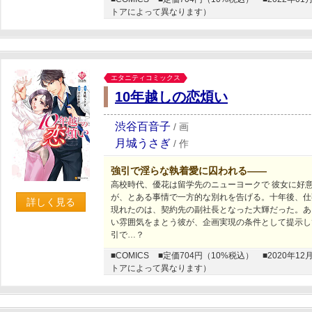
トアによって異なります）
エタニティコミックス
10年越しの恋煩い
渋谷百音子
/
画
月城うさぎ
/
作
強引で淫らな執着愛に囚われる――
高校時代、優花は留学先のニューヨークで 彼女に好
が、とある事情で一方的な別れを告げる。十年後、仕
詳しく見る
現れたのは、契約先の副社長となった大輝だった。あ
い雰囲気をまとう彼が、企画実現の条件として提示し
引で…？
■COMICS
■定価704円（10%税込）
■2020年
トアによって異なります）