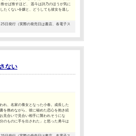
を推せば推すほど、 遥斗は詩乃のほうが気に
婚したくない令嬢と、どうしても彼女を逃し
02月25日発行（実際の発売日は書店、各電子ス
さない
われ、名家の養女となった小春。成長した
書を務めながら、彼に秘めた恋心を抱き続
お見合いで見合い相手に襲われそうにな
分のものに手を出された」と怒った勇斗は
01月25日発行（実際の発売日は書店、各電子ス