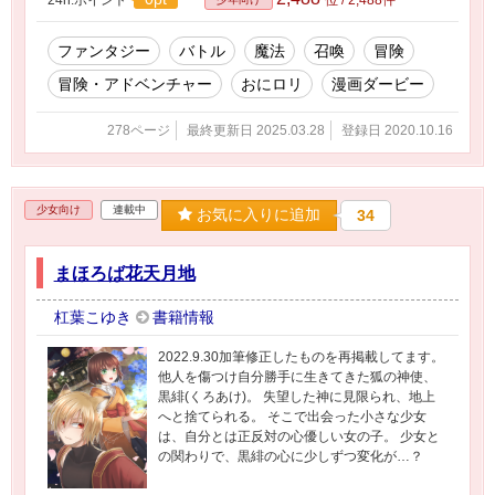
ファンタジー
バトル
魔法
召喚
冒険
冒険・アドベンチャー
おにロリ
漫画ダービー
278ページ
最終更新日 2025.03.28
登録日 2020.10.16
少女向け
連載中
お気に入りに追加
34
まほろば花天月地
杠葉こゆき
書籍情報
2022.9.30加筆修正したものを再掲載してます。
他人を傷つけ自分勝手に生きてきた狐の神使、
黒緋(くろあけ)。 失望した神に見限られ、地上
へと捨てられる。 そこで出会った小さな少女
は、自分とは正反対の心優しい女の子。 少女と
の関わりで、黒緋の心に少しずつ変化が…？