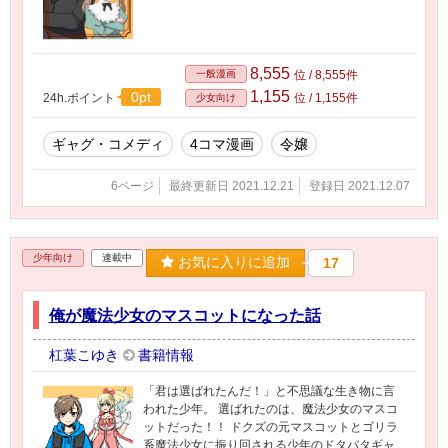
8,555
一般漫画
位 / 8,555件
1,155
0pt
24h.ポイント
位 / 1,155件
少女向け
ギャグ・コメディ
4コマ漫画
令嬢
6ページ
最終更新日 2021.12.21
登録日 2021.12.07
少年向け
連載中
お気に入りに追加
17
俺が魔法少女のマスコットになった話
杠葉こゆき
書籍情報
「君は選ばれたんだ！」と不思議な生き物に言
われた少年。 選ばれたのは、魔法少女のマスコ
ットだった！！ ドクズの元マスコットとゴリラ
系魔法少女に振り回される少年のドタバタギャ