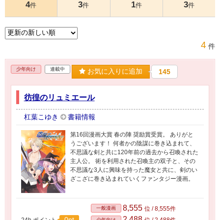
4
3
1
3
件
件
件
件
4
件
少年向け
連載中
お気に入りに追加
145
彷徨のリュミエール
杠葉こゆき
書籍情報
第16回漫画大賞 春の陣 奨励賞受賞。 ありがと
うございます！ 何者かの陰謀に巻き込まれて、
不思議な剣と共に120年前の過去から召喚された
主人公。 術を利用された召喚主の双子と、その
不思議な3人に興味を持った魔女と共に、剣のい
ざこざに巻き込まれていくファンタジー漫画。
8,555
一般漫画
位 / 8,555件
2,488
0pt
24h.ポイント
位 / 2,488件
少年向け