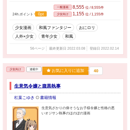
8,555
一般漫画
位 / 8,555件
1,155
0pt
24h.ポイント
位 / 1,155件
少女向け
少女漫画
和風ファンタジー
おにロリ
人外×少女
青年少女
和風
56ページ
最終更新日 2022.03.08
登録日 2022.02.14
少女向け
連載中
お気に入りに追加
40
生意気令嬢と腹黒執事
杠葉こゆき
書籍情報
生意気ざかりの偉そうなお子様令嬢と性格の悪
いオジサン執事のほのぼの漫画