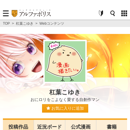
TOP
>
杠葉こゆき
>
Webコンテンツ
杠葉こゆき
おにロリをこよなく愛する自創作マン
お気に入りに追加
投稿作品
近況ボード
公式漫画
書籍