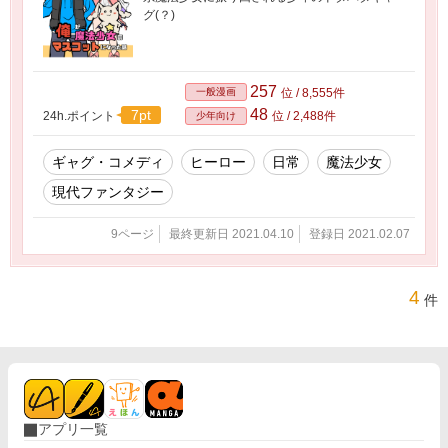
グ(？)
257
一般漫画
位 / 8,555件
48
7pt
24h.ポイント
位 / 2,488件
少年向け
ギャグ・コメディ
ヒーロー
日常
魔法少女
現代ファンタジー
9ページ
最終更新日 2021.04.10
登録日 2021.02.07
4
件
アプリ一覧