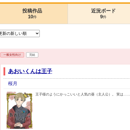
投稿作品
近況ボード
10
9
件
件
一般女性向け
完結
あおいくんは王子
桜月
王子様のようにかっこいいと人気の葵（主人公）。 実は…