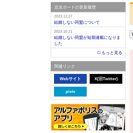
近況ボードの更新履歴
2023.12.27
結婚しない同盟について
2023.10.21
結婚しない同盟が短期連載になりま
した
もっと見る
関連リンク
Webサイト
X(旧Twitter)
pixiv