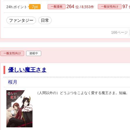
264
97
7pt
24h.ポイント
一般漫画
位 / 8,553件
一般女性向け
ファンタジー
日常
166ページ
一般女性向け
連載中
優しい魔王さま
桜月
（人間以外の）どうぶつをこよなく愛する魔王さま。短編。