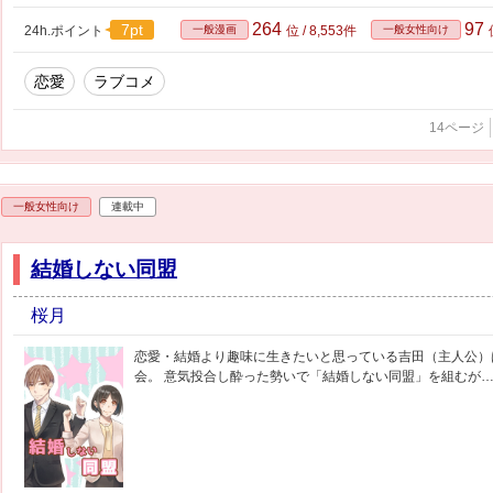
264
97
7pt
24h.ポイント
一般漫画
位 / 8,553件
一般女性向け
恋愛
ラブコメ
14ページ
一般女性向け
連載中
結婚しない同盟
桜月
恋愛・結婚より趣味に生きたいと思っている吉田（主人公）
会。 意気投合し酔った勢いで「結婚しない同盟」を組むが