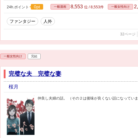
8,553
2
0pt
24h.ポイント
一般漫画
位 / 8,553件
一般女性向け
ファンタジー
人外
32ページ
一般女性向け
完結
完璧な夫 完璧な妻
桜月
仲良し夫婦の話。 （その２は後味が良くない話になってい