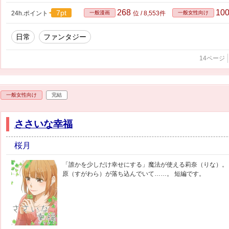
268
10
7pt
24h.ポイント
一般漫画
位 / 8,553件
一般女性向け
日常
ファンタジー
14ページ
一般女性向け
完結
ささいな幸福
桜月
「誰かを少しだけ幸せにする」魔法が使える莉奈（りな）。
原（すがわら）が落ち込んでいて……。 短編です。