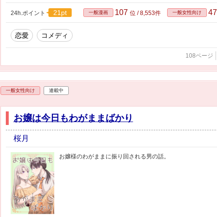
107
4
21pt
24h.ポイント
一般漫画
位 / 8,553件
一般女性向け
恋愛
コメディ
108ページ
一般女性向け
連載中
お嬢は今日もわがままばかり
桜月
お嬢様のわがままに振り回される男の話。