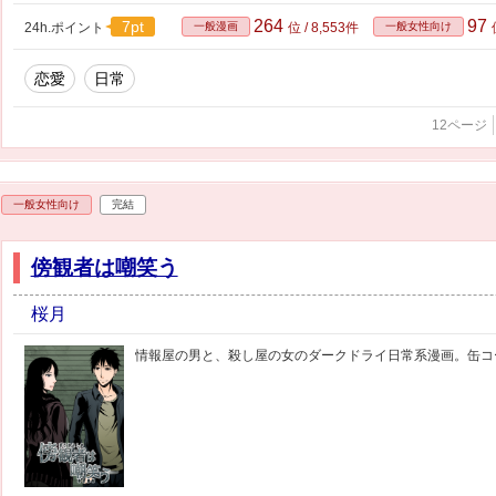
264
97
7pt
24h.ポイント
一般漫画
位 / 8,553件
一般女性向け
恋愛
日常
12ページ
一般女性向け
完結
傍観者は嘲笑う
桜月
情報屋の男と、殺し屋の女のダークドライ日常系漫画。缶コ