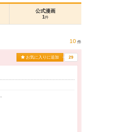
公式漫画
1
件
10
件
お気に入りに追加
29
…。