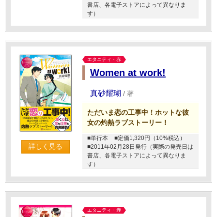
書店、各電子ストアによって異なりま
す）
エタニティ・赤
Women at work!
真砂耀瑚
/
著
ただいま恋の工事中！ホットな彼
女の灼熱ラブストーリー！
■単行本
■定価1,320円（10%税込）
詳しく見る
■2011年02月28日発行（実際の発売日は
書店、各電子ストアによって異なりま
す）
エタニティ・赤