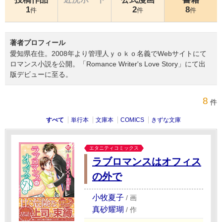
1
2
8
件
件
件
著者プロフィール
愛知県在住。2008年より管理人ｙｏｋｏ名義でWebサイトにて
ロマンス小説を公開。「Romance Writer's Love Story」にて出
版デビューに至る。
8
件
すべて
単行本
文庫本
COMICS
きずな文庫
エタニティコミックス
ラブロマンスはオフィス
の外で
小牧夏子
/
画
真砂耀瑚
/
作