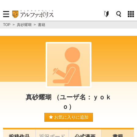
TOP
>
真砂耀瑚
>
書籍
真砂耀瑚 （ユーザ名：ｙｏｋ
ｏ）
お気に入りに追加
投稿作品
近況ボード
公式漫画
書籍