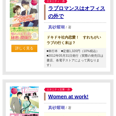
エタニティ・赤
ラブロマンスはオフィス
の外で
真砂耀瑚
/
著
ドキドキ社内恋愛！ すれちがい
ラブの行く末は？
詳しく見る
■単行本
■定価1,320円（10%税込）
■2012年05月31日発行（実際の発売日は
書店、各電子ストアによって異なりま
す）
エタニティ文庫・赤
Women at work!
真砂耀瑚
/
著