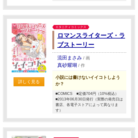
エタニティコミックス
ロマンスライターズ・ラ
ブストーリー
流田まさみ
/
画
真砂耀瑚
/
作
小説には書けないイイコトしよう
詳しく見る
か？
■COMICS
■定価704円（10%税込）
■2013年06月30日発行（実際の発売日は
書店、各電子ストアによって異なりま
す）