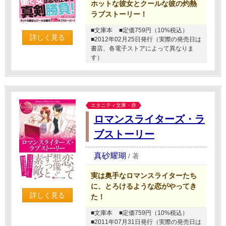
ホットな彼女とクールな彼の灼熱
ラブストーリー！
■文庫本
■定価759円（10%税込）
詳しく見る
■2012年02月25日発行（実際の発売日は
書店、各電子ストアによって異なりま
す）
エタニティ文庫・赤
ロマンスライターズ・ラ
ブストーリー
真砂耀瑚
/
著
実は奥手なロマンスライターたち
に、とろけるような恋がやってき
詳しく見る
た！
■文庫本
■定価759円（10%税込）
■2011年07月31日発行（実際の発売日は