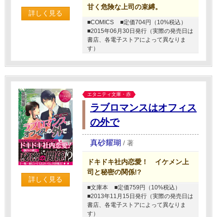
甘く危険な上司の束縛。
詳しく見る
■COMICS
■定価704円（10%税込）
■2015年06月30日発行（実際の発売日は
書店、各電子ストアによって異なりま
す）
エタニティ文庫・赤
ラブロマンスはオフィス
の外で
真砂耀瑚
/
著
ドキドキ社内恋愛！ イケメン上
司と秘密の関係!?
詳しく見る
■文庫本
■定価759円（10%税込）
■2013年11月15日発行（実際の発売日は
書店、各電子ストアによって異なりま
す）