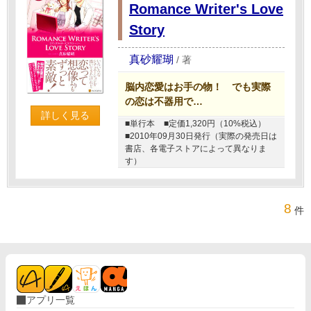
Romance Writer's Love
Story
真砂耀瑚
/
著
脳内恋愛はお手の物！ でも実際
の恋は不器用で…
詳しく見る
■単行本
■定価1,320円（10%税込）
■2010年09月30日発行（実際の発売日は
書店、各電子ストアによって異なりま
す）
8
件
アプリ一覧