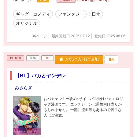
ギャグ・コメディ
ファンタジー
日常
オリジナル
36ページ
最終更新日 2026.07.12
登録日 2025.08.06
BL R18
完結
R18
お気に入りに追加
95
【BL】バカとヤンデレ
みさらぎ
おバカヤンキー攻め×サイコパス受けバカエロギ
ャグ漫画です。 エッチシーンは男性向け寄りか
もしれません。 一部に流血等もあるので苦手な
人はご注意。