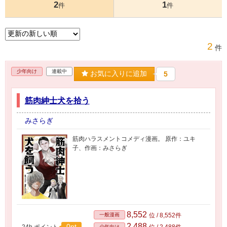
2
1
件
件
2
件
少年向け
連載中
お気に入りに追加
5
筋肉紳士犬を拾う
みさらぎ
筋肉ハラスメントコメディ漫画。 原作：ユキ
子、作画：みさらぎ
8,552
一般漫画
位 / 8,552件
2,488
0pt
24h.ポイント
位 / 2,488件
少年向け