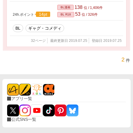
138
BL漫画
位 / 1,406件
53
14pt
24h.ポイント
位 / 326件
BL R18
BL
ギャグ・コメディ
32ページ
最終更新日 2019.07.25
登録日 2019.07.25
2
件
アプリ一覧
公式SNS一覧