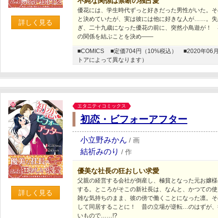
不純な関係は禁断の独占愛
優花には、学生時代ずっと好きだった男性がいた。そ
と決めていたが、実は彼には他に好きな人が……。失
詳しく見る
ぎ、二十九歳になった優花の前に、突然小鳥遊が！ 
の関係を結ぶことを決め――
■COMICS
■定価704円（10%税込）
■2020年
トアによって異なります）
エタニティコミックス
初恋・ビフォーアフター
小立野みかん
/
画
結祈みのり
/
作
優美な社長の狂おしい求愛
父親の経営する会社が倒産し、極貧となった元お嬢様
する。ところがそこの新社長は、なんと、かつての使
詳しく見る
雑な気持ちのまま、彼の傍で働くことになった凛。そ
して同居することに！ 昔の立場が逆転…のはずが、
いもので……!?