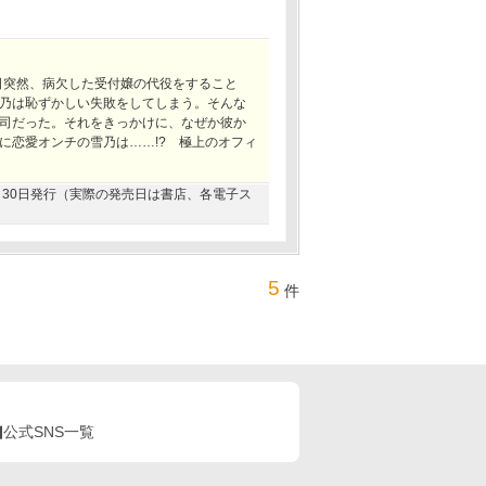
日突然、病欠した受付嬢の代役をすること
乃は恥ずかしい失敗をしてしまう。そんな
司だった。それをきっかけに、なぜか彼か
に恋愛オンチの雪乃は……!? 極上のオフィ
11月30日発行（実際の発売日は書店、各電子ス
5
件
公式SNS一覧