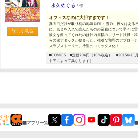
永久めぐる
/
作
オフィスなのに大胆すぎです！
真面目だけが取り柄の地味系OL・雪乃。彼女はある
に。気合を入れて臨んだものの業務について早々に雪
詳しく見る
彼女を救ってくれたのは社内屈指のエリート社員・和
らの猛アタックが始まった。強引な和司のアプローチ
スラブストーリー、待望のコミックス化！
■COMICS
■定価704円（10%税込）
■2015年
トアによって異なります）
アプリ一覧