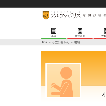
小説
公式漫画
投
TOP
>
小立野みかん
>
書籍