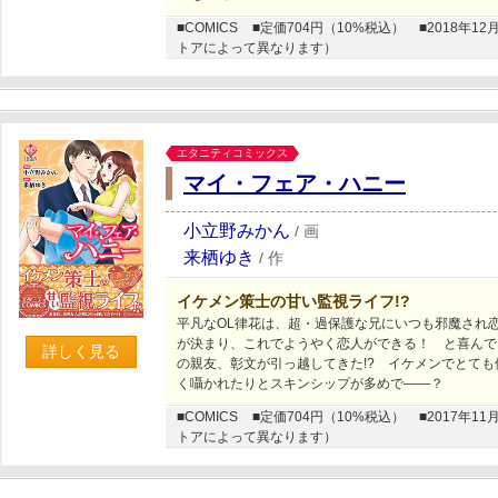
■COMICS
■定価704円（10%税込）
■2018年
トアによって異なります）
エタニティコミックス
マイ・フェア・ハニー
小立野みかん
/
画
来栖ゆき
/
作
イケメン策士の甘い監視ライフ!?
平凡なOL律花は、超・過保護な兄にいつも邪魔され
が決まり、これでようやく恋人ができる！ と喜んで
詳しく見る
の親友、彰文が引っ越してきた!? イケメンでとて
く囁かれたりとスキンシップが多めで――？
■COMICS
■定価704円（10%税込）
■2017年
トアによって異なります）