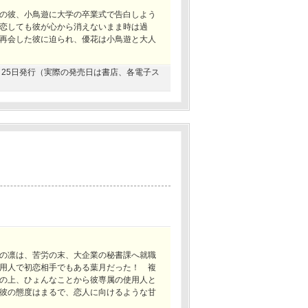
の彼、小鳥遊に大学の卒業式で告白しよう
恋しても彼が心から消えないまま時は過
再会した彼に迫られ、優花は小鳥遊と大人
06月25日発行（実際の発売日は書店、各電子ス
の凛は、苦労の末、大企業の秘書課へ就職
用人で初恋相手でもある葉月だった！ 複
の上、ひょんなことから彼専属の使用人と
彼の態度はまるで、恋人に向けるような甘