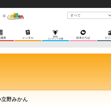
Web
稿漫画
レンタル
絵本ひろば
ビジ
コンテンツ大賞
小立野みかん