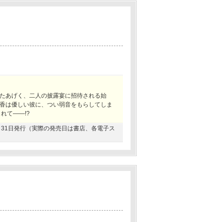
たあげく、二人の披露宴に招待される始
香は優しい彼に、つい弱音をもらしてしま
れて――!?
08月31日発行（実際の発売日は書店、各電子ス