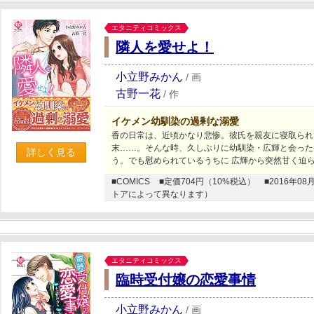
エタニティコミックス
隣人を愛せよ！
小立野みかん
/
画
古野一花
/
作
イケメン幼馴染の過剰な溺愛
香の日常は、近頃かなり悲惨。彼氏を親友に寝取られ
末……。そんな時、久しぶりに幼馴染・広輝と会った
詳しく見る
う。でも慰められているうちに 広輝から突然甘く迫ら
■COMICS
■定価704円（10%税込）
■2016年
トアによって異なります）
エタニティコミックス
臨時受付嬢の恋愛事情
小立野みかん
/
画