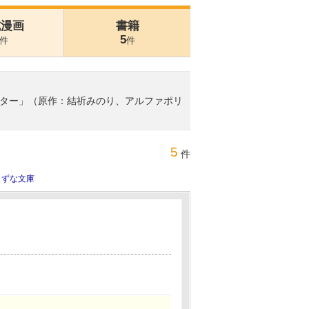
式漫画
書籍
5
件
件
ター」（原作：結祈みのり、アルファポリ
5
件
きずな文庫