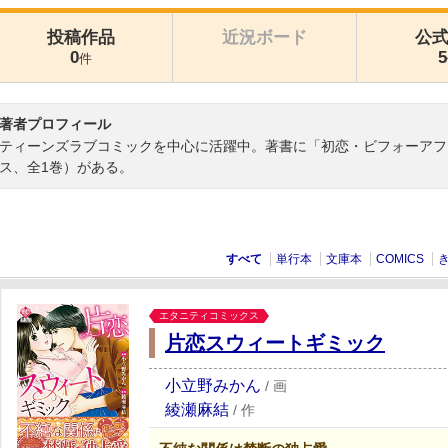
投稿作品
近況ボード
公
0
5
件
著者プロフィール
ティーンズラブコミックを中心に活躍中。著書に「初恋・ビフォーアフ
ス、全1巻）がある。
すべて
単行本
文庫本
COMICS
エタニティコミックス
片恋スウィートギミック
小立野みかん
/
画
綾瀬麻結
/
作