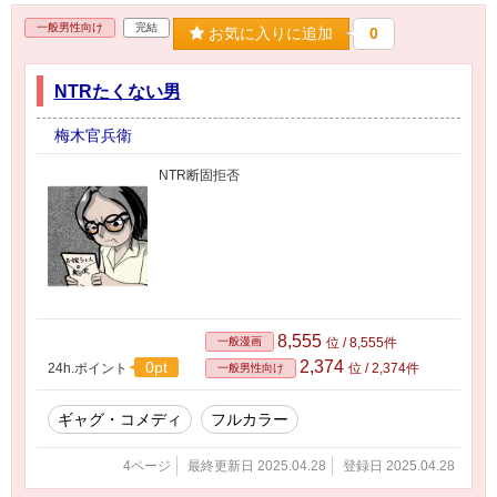
一般男性向け
完結
お気に入りに追加
0
NTRたくない男
梅木官兵衛
NTR断固拒否
8,555
一般漫画
位 / 8,555件
2,374
0pt
24h.ポイント
位 / 2,374件
一般男性向け
ギャグ・コメディ
フルカラー
4ページ
最終更新日 2025.04.28
登録日 2025.04.28