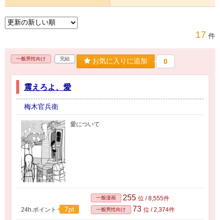
17
件
一般男性向け
完結
お気に入りに追加
0
震えろよ、愛
梅木官兵衛
愛について
255
一般漫画
位 / 8,555件
73
7pt
24h.ポイント
位 / 2,374件
一般男性向け