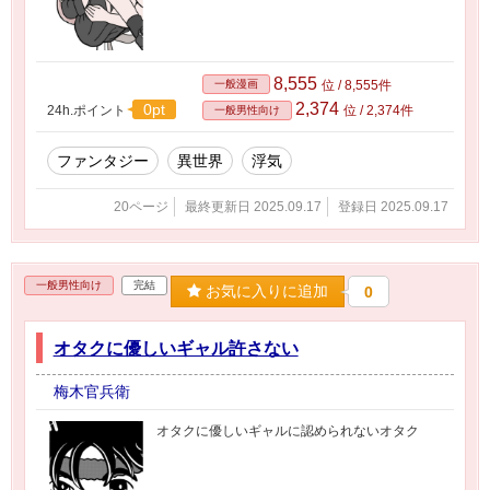
8,555
一般漫画
位 / 8,555件
2,374
0pt
24h.ポイント
位 / 2,374件
一般男性向け
ファンタジー
異世界
浮気
20ページ
最終更新日 2025.09.17
登録日 2025.09.17
一般男性向け
完結
お気に入りに追加
0
オタクに優しいギャル許さない
梅木官兵衛
オタクに優しいギャルに認められないオタク