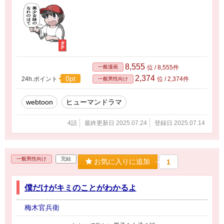
8,555
一般漫画
位 / 8,555件
2,374
0pt
24h.ポイント
位 / 2,374件
一般男性向け
webtoon
ヒューマンドラマ
4話
最終更新日 2025.07.24
登録日 2025.07.14
一般男性向け
完結
お気に入りに追加
1
僕だけがキミのことがわかるよ
梅木官兵衛