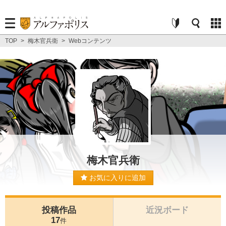
TOP
>
梅木官兵衛
>
Webコンテンツ
梅木官兵衛
お気に入りに追加
投稿作品
近況ボード
17
件