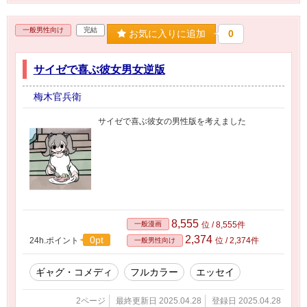
一般男性向け
完結
お気に入りに追加
0
サイゼで喜ぶ彼女男女逆版
梅木官兵衛
サイゼで喜ぶ彼女の男性版を考えました
8,555
一般漫画
位 / 8,555件
2,374
0pt
24h.ポイント
位 / 2,374件
一般男性向け
ギャグ・コメディ
フルカラー
エッセイ
2ページ
最終更新日 2025.04.28
登録日 2025.04.28