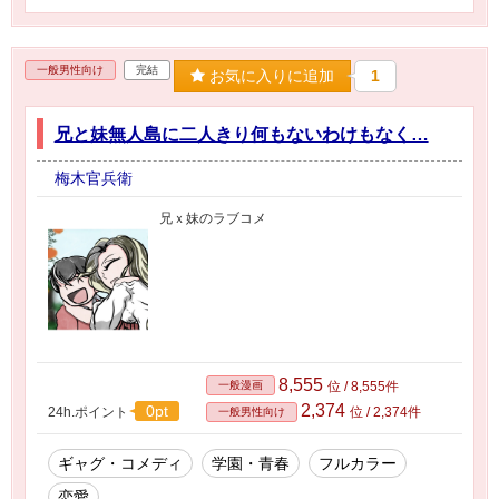
一般男性向け
完結
お気に入りに追加
1
兄と妹無人島に二人きり何もないわけもなく…
梅木官兵衛
兄ｘ妹のラブコメ
8,555
一般漫画
位 / 8,555件
2,374
0pt
24h.ポイント
位 / 2,374件
一般男性向け
ギャグ・コメディ
学園・青春
フルカラー
恋愛