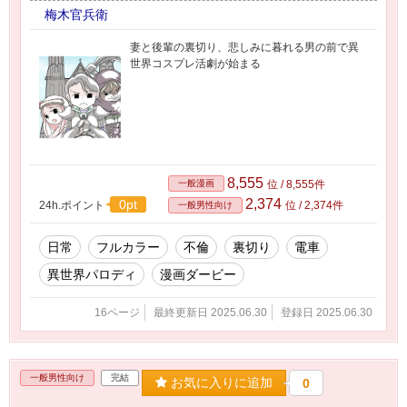
梅木官兵衛
妻と後輩の裏切り、悲しみに暮れる男の前で異
世界コスプレ活劇が始まる
8,555
一般漫画
位 / 8,555件
2,374
0pt
24h.ポイント
位 / 2,374件
一般男性向け
日常
フルカラー
不倫
裏切り
電車
異世界パロディ
漫画ダービー
16ページ
最終更新日 2025.06.30
登録日 2025.06.30
一般男性向け
完結
お気に入りに追加
0