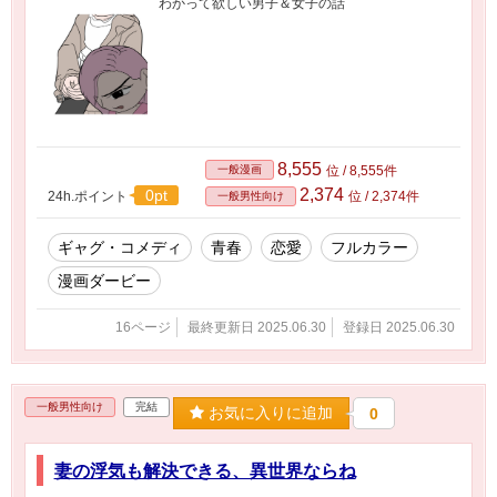
わかって欲しい男子＆女子の話
8,555
一般漫画
位 / 8,555件
2,374
0pt
24h.ポイント
位 / 2,374件
一般男性向け
ギャグ・コメディ
青春
恋愛
フルカラー
漫画ダービー
16ページ
最終更新日 2025.06.30
登録日 2025.06.30
一般男性向け
完結
お気に入りに追加
0
妻の浮気も解決できる、異世界ならね