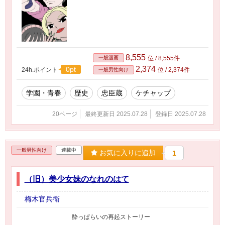
8,555
一般漫画
位 / 8,555件
2,374
0pt
24h.ポイント
位 / 2,374件
一般男性向け
学園・青春
歴史
忠臣蔵
ケチャップ
20ページ
最終更新日 2025.07.28
登録日 2025.07.28
一般男性向け
連載中
お気に入りに追加
1
（旧）美少女妹のなれのはて
梅木官兵衛
酔っぱらいの再起ストーリー