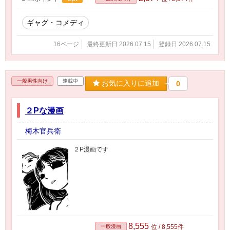
ギャグ・コメディ
16ページ
最終更新日 2026.07.15
登録日 2026.07.15
一般男性向け
連載中
お気に入りに追加
0
２Pな漫画
梅木官兵衛
２P漫画です
8,555
一般漫画
位 / 8,555件