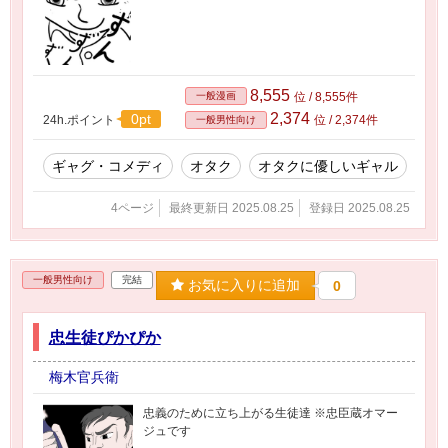
8,555
一般漫画
位 / 8,555件
2,374
0pt
24h.ポイント
位 / 2,374件
一般男性向け
ギャグ・コメディ
オタク
オタクに優しいギャル
4ページ
最終更新日 2025.08.25
登録日 2025.08.25
一般男性向け
完結
お気に入りに追加
0
忠生徒ぴかぴか
梅木官兵衛
忠義のために立ち上がる生徒達 ※忠臣蔵オマー
ジュです