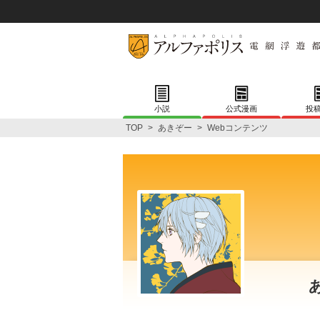
小説
公式漫画
投
TOP
>
あきぞー
>
Webコンテンツ