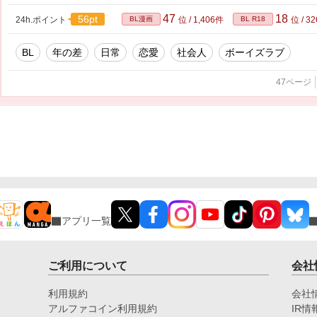
47
18
56pt
24h.ポイント
BL漫画
位 / 1,406件
BL R18
位 / 3
BL
年の差
日常
恋愛
社会人
ボーイズラブ
47ページ
アプリ一覧
ご利用について
会社
利用規約
会社
アルファコイン利用規約
IR情