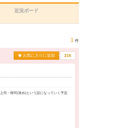
近況ボード
1
件
お気に入りに追加
216
上司・桜司(攻め)という話になっていく予定