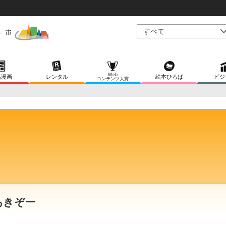
Web
稿漫画
レンタル
絵本ひろば
ビジ
コンテンツ大賞
あきぞー