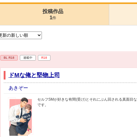
投稿作品
1
件
BL R18
連載中
R18
ドMな俺と堅物上司
あきぞー
セルフSMが好きな有間(受け)とそれにぶん回される真面目な
です。