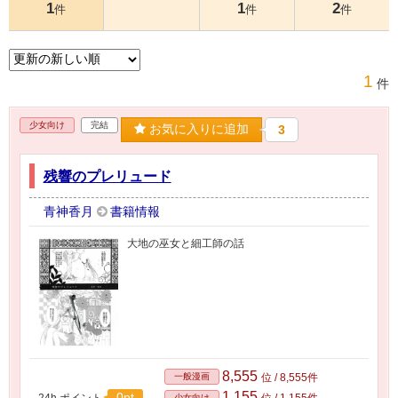
1
1
2
件
件
件
1
件
少女向け
完結
お気に入りに追加
3
残響のプレリュード
青神香月
書籍情報
大地の巫女と細工師の話
8,555
一般漫画
位 / 8,555件
1,155
0pt
24h.ポイント
位 / 1,155件
少女向け