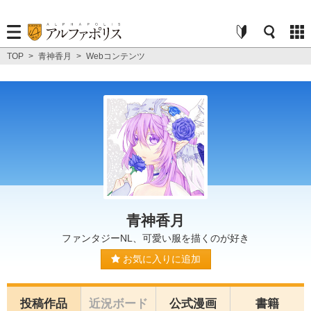
TOP
>
青神香月
>
Webコンテンツ
青神香月
ファンタジーNL、可愛い服を描くのが好き
お気に入りに追加
投稿作品
近況ボード
公式漫画
書籍