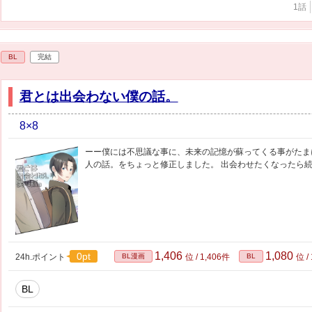
1話
BL
完結
君とは出会わない僕の話。
8×8
ーー僕には不思議な事に、未来の記憶が蘇ってくる事がたまにあ
人の話。をちょっと修正しました。 出会わせたくなったら
1,406
1,080
0pt
24h.ポイント
BL漫画
位 / 1,406件
BL
位 /
BL