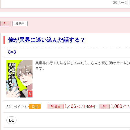
26ページ
BL
連載中
俺が異界に迷い込んだ話する？
8×8
異世界に行く方法を試してみたら、なんか変な所(ホラー味)
ます。
1,406
1,080
0pt
24h.ポイント
BL漫画
位 / 1,406件
BL
位 /
BL