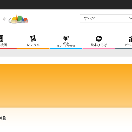
Web
稿漫画
レンタル
絵本ひろば
ビジ
コンテンツ大賞
×8