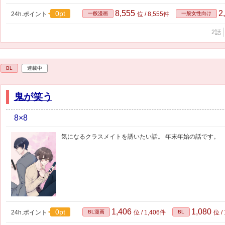
8,555
2
0pt
24h.ポイント
一般漫画
位 / 8,555件
一般女性向け
2話
BL
連載中
鬼が笑う
8×8
気になるクラスメイトを誘いたい話。 年末年始の話です。
1,406
1,080
0pt
24h.ポイント
BL漫画
位 / 1,406件
BL
位 /