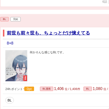
6話
BL
完結
前世も前々世も、ちょっとだけ憶えてる
8×8
何かそんな感じなBLです。
1,406
1,080
0pt
24h.ポイント
BL漫画
位 / 1,406件
BL
位 /
BL