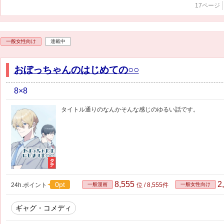
17ページ
一般女性向け
連載中
おぼっちゃんのはじめての○○
8×8
タイトル通りのなんかそんな感じのゆるい話です。
8,555
2
0pt
24h.ポイント
一般漫画
位 / 8,555件
一般女性向け
ギャグ・コメディ