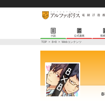
小説
公式漫画
投
TOP
>
8×8
>
Webコンテンツ
8