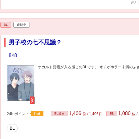
9話
BL
連載中
男子校の七不思議？
8×8
オカルト要素が入る感じのBLです。 オチがホラー未満のふ
1,406
1,080
0pt
24h.ポイント
BL漫画
位 / 1,406件
BL
位 /
BL