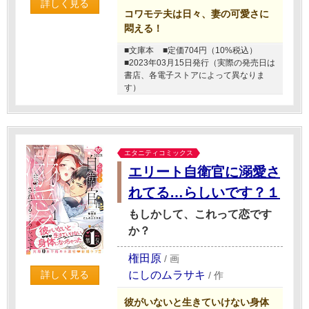
詳しく見る
コワモテ夫は日々、妻の可愛さに
悶える！
■文庫本
■定価704円（10%税込）
■2023年03月15日発行（実際の発売日は
書店、各電子ストアによって異なりま
す）
エタニティコミックス
エリート自衛官に溺愛さ
れてる…らしいです？１
もしかして、これって恋です
か？
権田原
/
画
にしのムラサキ
詳しく見る
/
作
彼がいないと生きていけない身体