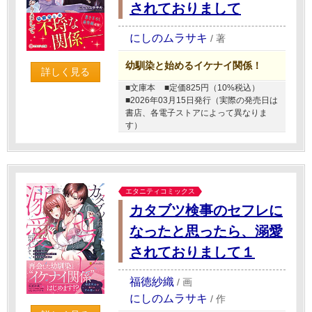
されておりまして
にしのムラサキ
/
著
幼馴染と始めるイケナイ関係！
詳しく見る
■文庫本
■定価825円（10%税込）
■2026年03月15日発行（実際の発売日は
書店、各電子ストアによって異なりま
す）
エタニティコミックス
カタブツ検事のセフレに
なったと思ったら、溺愛
されておりまして１
福徳紗織
/
画
にしのムラサキ
/
作