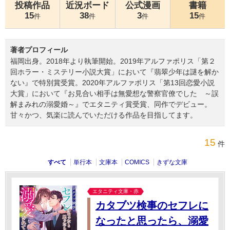
投稿作品
近況ボード
公式漫画
書籍
15
38
3
15
件
件
件
件
著者プロフィール
福岡出身。2018年より執筆開始。2019年アルファポリス「第２
回ホラー・ミステリー小説大賞」において『翡翠少年は謎を解か
ない』で特別賞受賞。2020年アルファポリス「第13回恋愛小説
大賞」において『お見合い相手は無愛想な警察官僚でした ～誤
解まみれの溺愛婚～』でエタニティ賞受賞、同作でデビュー。
甘々かつ、気楽に読んでいただける作品を目指してます。
15
件
すべて
単行本
文庫本
COMICS
きずな文庫
エタニティ文庫・赤
カタブツ検事のセフレに
なったと思ったら、溺愛