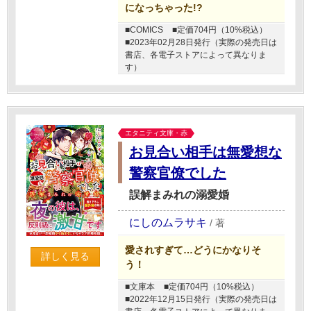
になっちゃった!?
■COMICS
■定価704円（10%税込）
■2023年02月28日発行（実際の発売日は
書店、各電子ストアによって異なりま
す）
エタニティ文庫・赤
お見合い相手は無愛想な
警察官僚でした
誤解まみれの溺愛婚
にしのムラサキ
/
著
愛されすぎて…どうにかなりそ
詳しく見る
う！
■文庫本
■定価704円（10%税込）
■2022年12月15日発行（実際の発売日は