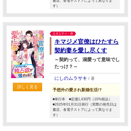
書店、各電子ストアによって異なりま
す）
エタニティ・赤
キマジメ官僚はひたすら
契約妻を愛し尽くす
～契約って、溺愛って意味でし
たっけ？～
にしのムラサキ
/
著
詳しく見る
予想外の愛され新婚生活!?
■単行本
■定価1,430円（10%税込）
■2025年01月31日発行（実際の発売日は
書店、各電子ストアによって異なりま
す）