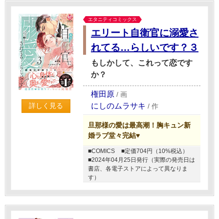
エタニティコミックス
エリート自衛官に溺愛さ
れてる…らしいです？３
もしかして、これって恋です
か？
権田原
/
画
にしのムラサキ
詳しく見る
/
作
旦那様の愛は最高潮！胸キュン新
婚ラブ堂々完結♥
■COMICS
■定価704円（10%税込）
■2024年04月25日発行（実際の発売日は
書店、各電子ストアによって異なりま
す）