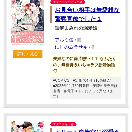
エタニティコミックス
お見合い相手は無愛想な
警察官僚でした１
誤解まみれの溺愛婚
アルミ缶
/
画
にしのムラサキ
/
作
詳しく見る
夫婦なのに両片想い！？ なふたり
の、無自覚系いちゃラブ新婚物語
♡
■COMICS
■定価704円（10%税込）
■2022年11月30日発行（実際の発売日は
書店、各電子ストアによって異なりま
す）
エタニティ・赤