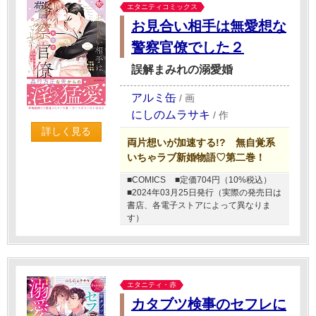
エタニティコミックス
お見合い相手は無愛想な
警察官僚でした２
誤解まみれの溺愛婚
アルミ缶
/
画
にしのムラサキ
/
作
詳しく見る
両片想いが加速する!? 無自覚系
いちゃラブ新婚物語♡第二巻！
■COMICS
■定価704円（10%税込）
■2024年03月25日発行（実際の発売日は
書店、各電子ストアによって異なりま
す）
エタニティ・赤
カタブツ検事のセフレに