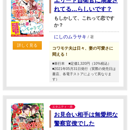
エリート自衛官に溺愛さ
れてる…らしいです？
もしかして、これって恋です
か？
にしのムラサキ
/
著
詳しく見る
コワモテ夫は日々、妻の可愛さに
悶える！
■単行本
■定価1,320円（10%税込）
■2021年05月31日発行（実際の発売日は
書店、各電子ストアによって異なりま
す）
エタニティ・赤
お見合い相手は無愛想な
警察官僚でした