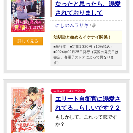
なったと思ったら、溺愛
されておりまして
にしのムラサキ
/
著
幼馴染と始めるイケナイ関係！
詳しく見る
■単行本
■定価1,320円（10%税込）
■2024年02月25日発行（実際の発売日は
書店、各電子ストアによって異なりま
す）
エタニティコミックス
エリート自衛官に溺愛さ
れてる…らしいです？２
もしかして、これって恋です
か？