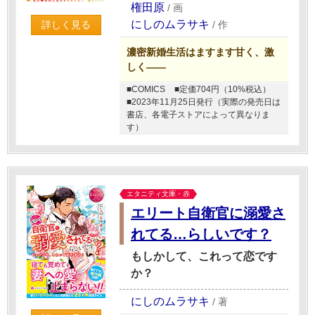
権田原
/
画
にしのムラサキ
/
作
詳しく見る
濃密新婚生活はますます甘く、激
しく――
■COMICS
■定価704円（10%税込）
■2023年11月25日発行（実際の発売日は
書店、各電子ストアによって異なりま
す）
エタニティ文庫・赤
エリート自衛官に溺愛さ
れてる…らしいです？
もしかして、これって恋です
か？
にしのムラサキ
/
著