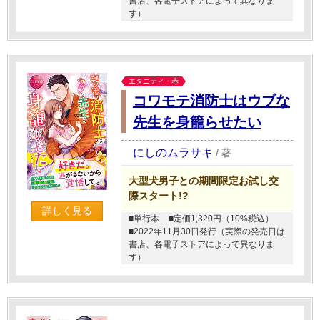
書店、各電子ストアによって異なりま
す）
エタニティ・赤
コワモテ消防士はウブな
先生を身籠らせたい
にしのムラサキ
/
著
大型犬男子との期間限定お試し交
際スタート!?
詳しく見る
■単行本
■定価1,320円（10%税込）
■2022年11月30日発行（実際の発売日は
書店、各電子ストアによって異なりま
す）