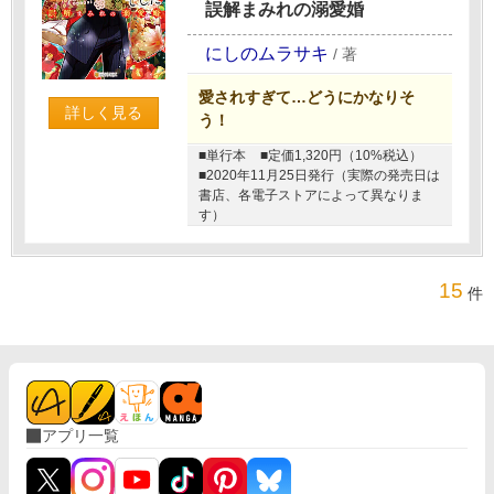
誤解まみれの溺愛婚
にしのムラサキ
/
著
愛されすぎて…どうにかなりそ
詳しく見る
う！
■単行本
■定価1,320円（10%税込）
■2020年11月25日発行（実際の発売日は
書店、各電子ストアによって異なりま
す）
15
件
アプリ一覧