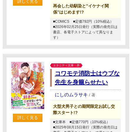
詳しく見る
再会した幼馴染と”イケナイ関
係”はじめます!?
■COMICS
■定価792円（10%税込）
■2026年02月25日発行（実際の発売日は
書店、各電子ストアによって異なりま
す）
エタニティ文庫・赤
コワモテ消防士はウブな
先生を身籠らせたい
にしのムラサキ
/
著
大型犬男子との期間限定お試し交
際スタート!?
詳しく見る
■文庫本
■定価770円（10%税込）
■2025年08月15日発行（実際の発売日は