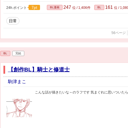
247
161
7pt
24h.ポイント
BL漫画
位 / 1,406件
BL
位 / 1,0
日常
56ページ
BL
完結
【創作BL】騎士と修道士
駒津まこ
こんな話が描きたいな～のラフです 気まぐれに思いついた