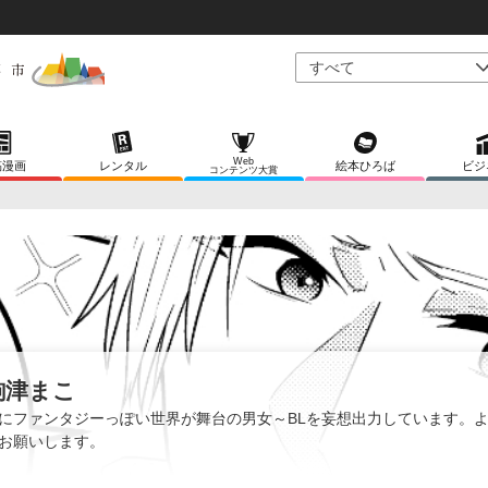
Web
稿漫画
レンタル
絵本ひろば
ビジ
コンテンツ大賞
駒津まこ
にファンタジーっぽい世界が舞台の男女～BLを妄想出力しています。
お願いします。