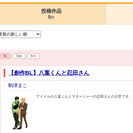
投稿作品
5
件
BL
完結
R15
【創作BL】八葉くんと忍田さん
駒津まこ
アイドルの八葉くんとマネージャーの忍田さんの日常です。