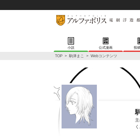
小説
公式漫画
投
TOP
>
駒津まこ
>
Webコンテンツ
主
く