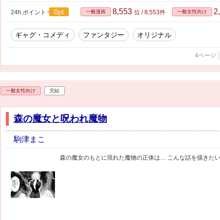
8,553
2
0pt
24h.ポイント
一般漫画
位 / 8,553件
一般女性向け
ギャグ・コメディ
ファンタジー
オリジナル
4ページ
一般女性向け
完結
森の魔女と呪われ魔物
駒津まこ
森の魔女のもとに現れた魔物の正体は… こんな話を描きた