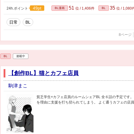
51
35
49pt
24h.ポイント
BL漫画
位 / 1,406件
BL
位 / 1,080
日常
BL
8ページ
BL
連載中
【創作BL】猫とカフェ店員
駒津まこ
貧乏学生×カフェ店員のルームシェアBL 全６話の予定です。
を理由に支援を打ち切られてしまう。 よく通うカフェの店