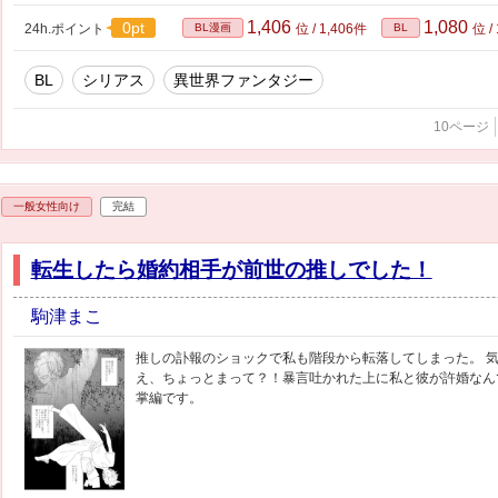
1,406
1,080
0pt
24h.ポイント
BL漫画
位 / 1,406件
BL
位 /
BL
シリアス
異世界ファンタジー
10ページ
一般女性向け
完結
転生したら婚約相手が前世の推しでした！
駒津まこ
推しの訃報のショックで私も階段から転落してしまった。 
え、ちょっとまって？！暴言吐かれた上に私と彼が許婚なん
掌編です。