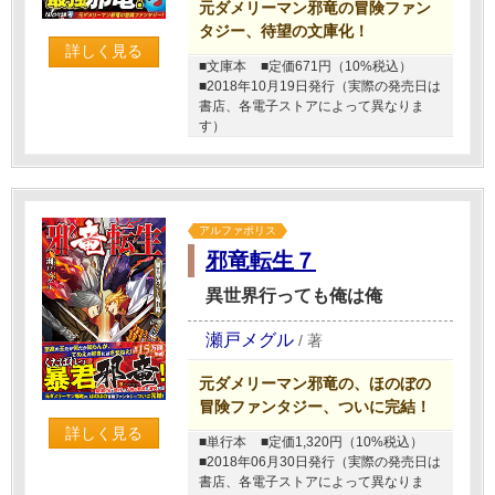
元ダメリーマン邪竜の冒険ファン
タジー、待望の文庫化！
詳しく見る
■文庫本
■定価671円（10%税込）
■2018年10月19日発行（実際の発売日は
書店、各電子ストアによって異なりま
す）
アルファポリス
邪竜転生７
異世界行っても俺は俺
瀬戸メグル
/
著
元ダメリーマン邪竜の、ほのぼの
冒険ファンタジー、ついに完結！
詳しく見る
■単行本
■定価1,320円（10%税込）
■2018年06月30日発行（実際の発売日は
書店、各電子ストアによって異なりま