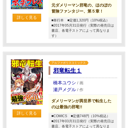
元ダメリーマン邪竜の、ほのぼの
冒険ファンタジー、第５章！
詳しく見る
■単行本
■定価1,320円（10%税込）
■2017年05月31日発行（実際の発売日は
書店、各電子ストアによって異なりま
す）
アルファポリスコミックス
邪竜転生１
橋本ユウシ
/
画
瀬戸メグル
/
作
ダメリーマンが異世界で転生した
のは最強の邪竜!!
詳しく見る
■COMICS
■定価748円（10%税込）
■2017年03月31日発行（実際の発売日は
書店、各電子ストアによって異なりま