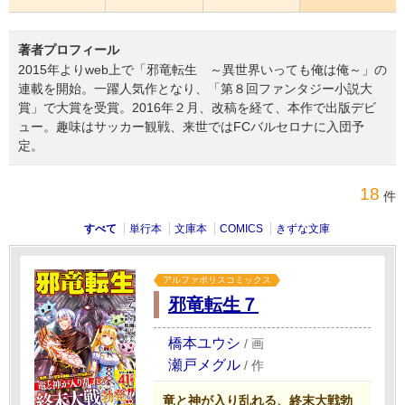
著者プロフィール
2015年よりweb上で「邪竜転生 ～異世界いっても俺は俺～」の
連載を開始。一躍人気作となり、「第８回ファンタジー小説大
賞」で大賞を受賞。2016年２月、改稿を経て、本作で出版デビ
ュー。趣味はサッカー観戦、来世ではFCバルセロナに入団予
定。
18
件
すべて
単行本
文庫本
COMICS
きずな文庫
アルファポリスコミックス
邪竜転生７
橋本ユウシ
/
画
瀬戸メグル
/
作
竜と神が入り乱れる、終末大戦勃