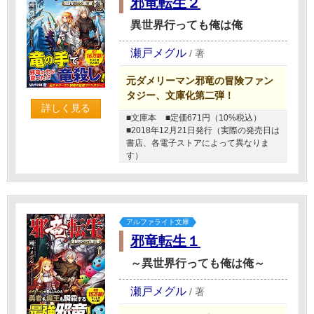
邪竜転生２
異世界行っても俺は俺
瀬戸メグル
/
著
元ダメリーマン邪竜の冒険ファン
タジー、文庫化第二弾！
詳しく見る
■文庫本
■定価671円（10%税込）
■2018年12月21日発行（実際の発売日は
書店、各電子ストアによって異なりま
す）
アルファライト文庫
邪竜転生１
～異世界行っても俺は俺～
瀬戸メグル
/
著