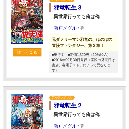
邪竜転生３
異世界行っても俺は俺
瀬戸メグル
/
著
元ダメリーマン邪竜の、ほのぼの
冒険ファンタジー、第３章！
詳しく見る
■単行本
■定価1,320円（10%税込）
■2016年09月30日発行（実際の発売日は
書店、各電子ストアによって異なりま
す）
アルファポリス
邪竜転生２
異世界行っても俺は俺
瀬戸メグル
/
著