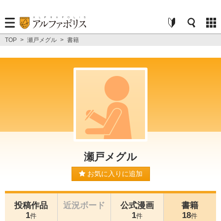
TOP
>
瀬戸メグル
>
書籍
瀬戸メグル
お気に入りに追加
投稿作品
近況ボード
公式漫画
書籍
1
1
18
件
件
件