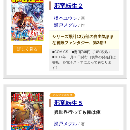
邪竜転生２
橋本ユウシ
/
画
瀬戸メグル
/
作
シリーズ累計12万部の自由気まま
な冒険ファンタジー、第2巻!!
詳しく見る
■COMICS
■定価748円（10%税込）
■2017年11月30日発行（実際の発売日は
書店、各電子ストアによって異なりま
す）
アルファポリス
邪竜転生５
異世界行っても俺は俺
瀬戸メグル
/
著