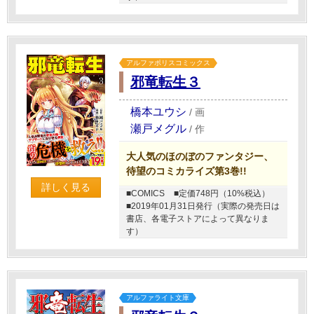
アルファポリスコミックス
邪竜転生３
橋本ユウシ
/
画
瀬戸メグル
/
作
大人気のほのぼのファンタジー、
待望のコミカライズ第3巻!!
詳しく見る
■COMICS
■定価748円（10%税込）
■2019年01月31日発行（実際の発売日は
書店、各電子ストアによって異なりま
す）
アルファライト文庫