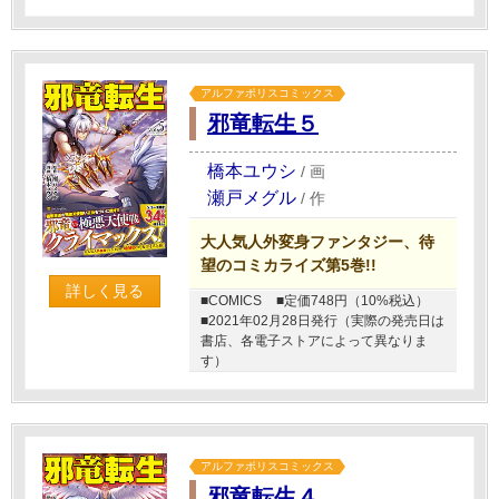
アルファポリスコミックス
邪竜転生５
橋本ユウシ
/
画
瀬戸メグル
/
作
大人気人外変身ファンタジー、待
望のコミカライズ第5巻!!
詳しく見る
■COMICS
■定価748円（10%税込）
■2021年02月28日発行（実際の発売日は
書店、各電子ストアによって異なりま
す）
アルファポリスコミックス
邪竜転生４