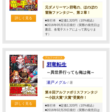
元ダメリーマン邪竜の、ほのぼの
冒険ファンタジー、第２章！
詳しく見る
■単行本
■定価1,320円（10%税込）
■2016年05月31日発行（実際の発売日は
書店、各電子ストアによって異なりま
す）
アルファポリス
邪竜転生
～異世界行っても俺は俺～
瀬戸メグル
/
著
第８回アルファポリスファンタジ
ー小説大賞“大賞”受賞作！
詳しく見る
■単行本
■定価1,320円（10%税込）
■2016年02月29日発行（実際の発売日は