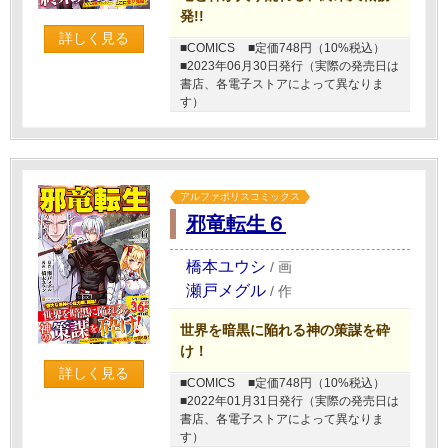
発!!
詳しく見る
■COMICS
■定価748円（10%税込）
■2023年06月30日発行（実際の発売日は
書店、各電子ストアによって異なりま
す）
アルファポリスコミックス
邪竜転生６
橋本ユウシ
/
画
瀬戸メグル
/
作
世界を暗黒に陥れる神の策謀を砕
け！
詳しく見る
■COMICS
■定価748円（10%税込）
■2022年01月31日発行（実際の発売日は
書店、各電子ストアによって異なりま
す）