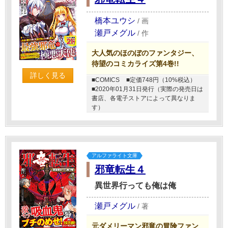
橋本ユウシ
/
画
瀬戸メグル
/
作
大人気のほのぼのファンタジー、
待望のコミカライズ第4巻!!
詳しく見る
■COMICS
■定価748円（10%税込）
■2020年01月31日発行（実際の発売日は
書店、各電子ストアによって異なりま
す）
アルファライト文庫
邪竜転生４
異世界行っても俺は俺
瀬戸メグル
/
著
元ダメリーマン邪竜の冒険ファン