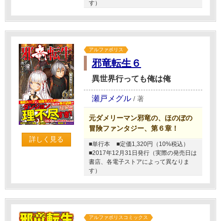
す）
アルファポリス
邪竜転生６
異世界行っても俺は俺
瀬戸メグル
/
著
元ダメリーマン邪竜の、ほのぼの
冒険ファンタジー、第６章！
詳しく見る
■単行本
■定価1,320円（10%税込）
■2017年12月31日発行（実際の発売日は
書店、各電子ストアによって異なりま
す）
アルファポリスコミックス