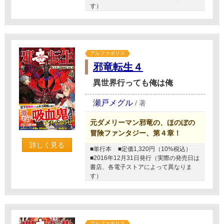
す）
アルファポリス
邪竜転生４
異世界行っても俺は俺
瀬戸メグル
/
著
元ダメリーマン邪竜の、ほのぼの
冒険ファンタジー、第４章！
詳しく見る
■単行本
■定価1,320円（10%税込）
■2016年12月31日発行（実際の発売日は
書店、各電子ストアによって異なりま
す）
アルファポリス