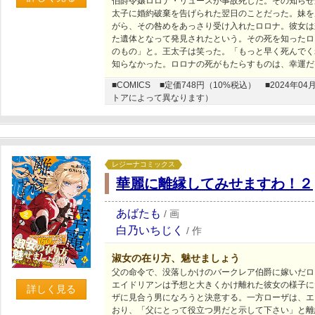
伯爵令嬢ロロナ・リュースが事故死した。その知らせ
太子に婚約破棄を告げられた翌日のことだった。妹を
がら、その咎めをあっさり受け入れたロロナ。彼女は
た遺体となって発見されたという。その死を知ったロ
のもの」と。王太子は笑った。「もっと早く死んでく
知らなかった。ロロナの死がもたらすものは、幸運だ
■COMICS
■定価748円（10%税込）
■2024年
トアによって異なります）
レジーナコミックス
華麗に離縁してみせますわ！２
あばたも
/
画
白乃いちじく
/
作
淑女の在り方、魅せましょう
父の命令で、没落しかけのバークレア伯爵に嫁いだロ
エイドリアンは予想と大きくかけ離れた彼女の様子に
詳しく見る
ザに見合う男になろうと決意する。一方ローザは、エ
おり、「父にとって役立つ男だと示して下さい」と離