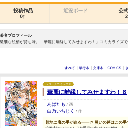
投稿作品
近況ボード
公
0
2
件
著者プロフィール
繊細な絵柄が持ち味。「華麗に離縁してみせますわ！」コミカライズで
すべて
単行本
文庫本
COMICS
レジーナコミックス
華麗に離縁してみせますわ！６
あばたも
/
画
白乃いちじく
/
作
領地に魔の手が迫る――!? 災いの芽はこの手で