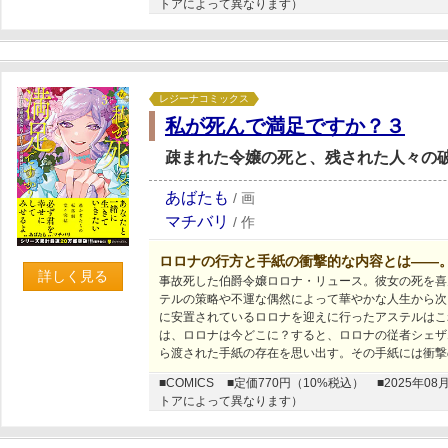
トアによって異なります）
レジーナコミックス
私が死んで満足ですか？３
疎まれた令嬢の死と、残された人々の
あばたも
/
画
マチバリ
/
作
ロロナの行方と手紙の衝撃的な内容とは――
詳しく見る
事故死した伯爵令嬢ロロナ・リュース。彼女の死を喜
テルの策略や不運な偶然によって華やかな人生から次
に安置されているロロナを迎えに行ったアステルはこ
は、ロロナは今どこに？すると、ロロナの従者シェザ
ら渡された手紙の存在を思い出す。その手紙には衝撃
■COMICS
■定価770円（10%税込）
■2025年
トアによって異なります）