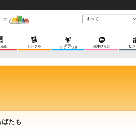
Web
稿漫画
レンタル
絵本ひろば
ビジ
コンテンツ大賞
あばたも