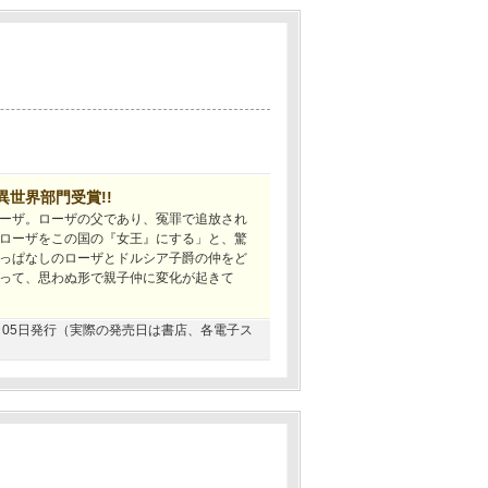
異世界部門受賞!!
ーザ。ローザの父であり、冤罪で追放され
ローザをこの国の『女王』にする」と、驚
っぱなしのローザとドルシア子爵の仲をど
って、思わぬ形で親子仲に変化が起きて
03月05日発行（実際の発売日は書店、各電子ス