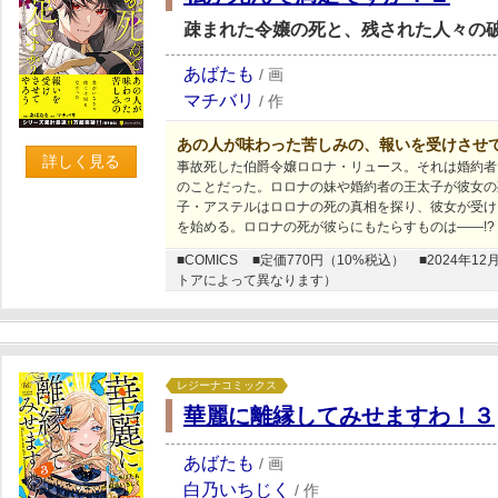
疎まれた令嬢の死と、残された人々の
あばたも
/
画
マチバリ
/
作
あの人が味わった苦しみの、報いを受けさせ
詳しく見る
事故死した伯爵令嬢ロロナ・リュース。それは婚約者
のことだった。ロロナの妹や婚約者の王太子が彼女の
子・アステルはロロナの死の真相を探り、彼女が受け
を始める。ロロナの死が彼らにもたらすものは――!?
■COMICS
■定価770円（10%税込）
■2024年
トアによって異なります）
レジーナコミックス
華麗に離縁してみせますわ！３
あばたも
/
画
白乃いちじく
/
作