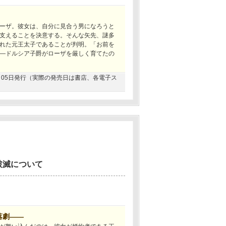
ーザ。彼女は、自分に見合う男になろうと
支えることを決意する。そんな矢先、謎多
れた元王太子であることが判明。「お前を
―ドルシア子爵がローザを厳しく育てたの
07月05日発行（実際の発売日は書店、各電子ス
破滅について
落劇――