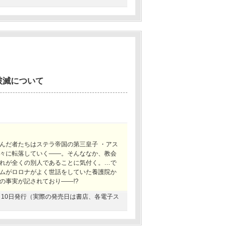
破滅について
。
んだ者たちはステラ帝国の第三皇子 ・アス
々に転落していく――。そんななか、教会
れが全くの別人であることに気付く。…で
ムがロロナがよく世話をしていた養護院か
の事実が記されており――!?
08月10日発行（実際の発売日は書店、各電子ス