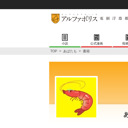
小説
公式漫画
投
TOP
>
あばたも
>
書籍