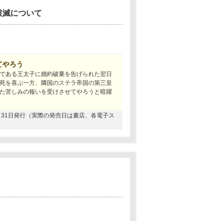
破滅について
てやろう
である王太子に婚約破棄を告げられた翌日
死を喜ぶ一方、隣国のステラ帝国の第三皇
た苦しみの報いを受けさせてやろうと暗躍
12月31日発行（実際の発売日は書店、各電子ス