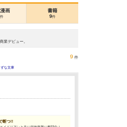
式漫画
書籍
9
件
件
商業デビュー。
9
件
きずな文庫
断つ!!