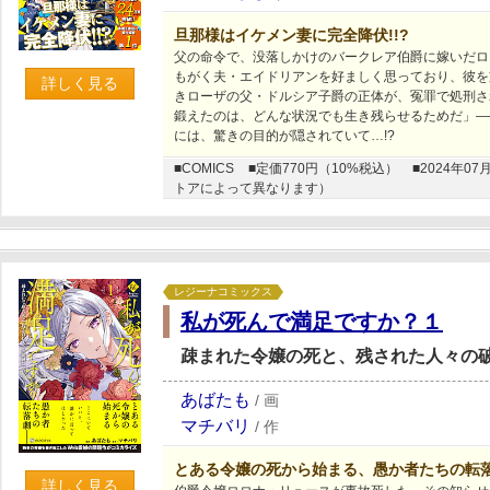
旦那様はイケメン妻に完全降伏!!?
父の命令で、没落しかけのバークレア伯爵に嫁いだロ
もがく夫・エイドリアンを好ましく思っており、彼を
詳しく見る
きローザの父・ドルシア子爵の正体が、冤罪で処刑さ
鍛えたのは、どんな状況でも生き残らせるためだ」―
には、驚きの目的が隠されていて…!?
■COMICS
■定価770円（10%税込）
■2024年
トアによって異なります）
レジーナコミックス
私が死んで満足ですか？１
疎まれた令嬢の死と、残された人々の
あばたも
/
画
マチバリ
/
作
とある令嬢の死から始まる、愚か者たちの転
詳しく見る