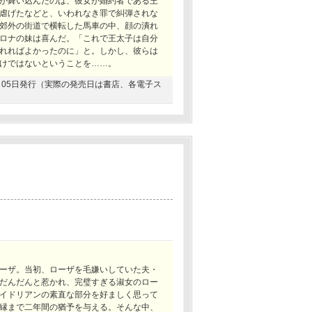
が舞い込んだのは、彼女が婚約者である王
虐げたなどと、いわれなき罪で糾弾されな
郊外の街道で横転した馬車の中、顔の潰れ
ロナの妹は喜んだ。「これで王太子は自分
れればよかったのに」と。しかし、彼らは
けではないということを……。
04月05日発行（実際の発売日は書店、各電子ス
ーザ。当初、ローザを毛嫌いしていた夫・
だんだんと惹かれ、完璧すぎる淑女のロー
イドリアンの素直な部分を好ましく思って
縁まで二年間の猶予を与える。そんな中、