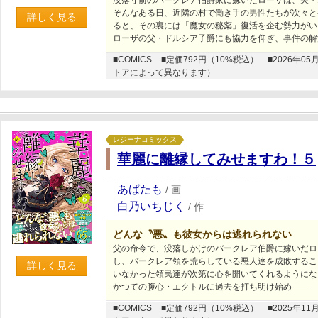
没落寸前のバークレア伯爵家に嫁いだローザは、夫
そんなある日、近隣の村で働き手の男性たちが次々と
詳しく見る
ると、その裏には「魔女の秘薬」復活を企む勢力がい
ローザの父・ドルシア子爵にも協力を仰ぎ、事件の解
■COMICS
■定価792円（10%税込）
■2026年
トアによって異なります）
レジーナコミックス
華麗に離縁してみせますわ！５
あばたも
/
画
白乃いちじく
/
作
どんな〝悪〟も彼女からは逃れられない
父の命令で、没落しかけのバークレア伯爵に嫁いだロ
し、バークレア領を荒らしている悪人達を成敗するこ
詳しく見る
いなかった領民達が次第に心を開いてくれるようになっ
かつての腹心・エクトルに過去を打ち明け始め――
■COMICS
■定価792円（10%税込）
■2025年