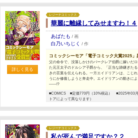
レジーナコミックス
華麗に離縁してみせますわ！４
あばたも
/
画
白乃いちじく
/
作
コミックシーモア「電子コミック大賞2025」
父の命令で、没落しかけのバークレア伯爵に嫁いだロ
た元王太子のドルシア子爵から、「正当な跡継ぎたる
詳しく見る
きの言葉を伝えられる。一方エイドリアンは、こじれ
うにか修復しようと奔走中。エイドリアンの動きによ
――!?
■COMICS
■定価770円（10%税込）
■2025年
トアによって異なります）
レジーナコミックス
私が死んで満足ですか？２