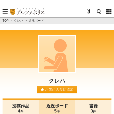
TOP
>
クレハ
>
近況ボード
クレハ
お気に入りに追加
投稿作品
近況ボード
書籍
4
5
3
件
件
件