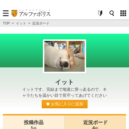
TOP
>
イット
>
近況ボード
イット
イットです。完結まで地道に突っ走るので、キ
ャラたちを温かい目で見守ってあげてください
お気に入りに追加
投稿作品
近況ボード
1
4
件
件