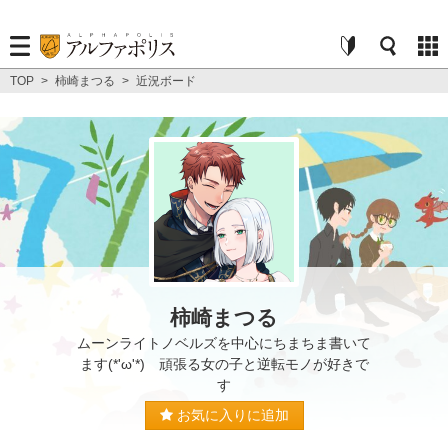
TOP
>
柿崎まつる
>
近況ボード
柿崎まつる
ムーンライトノベルズを中心にちまちま書いて
ます(*'ω'*) 頑張る女の子と逆転モノが好きで
す
お気に入りに追加