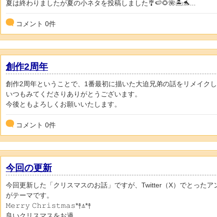
夏は終わりましたが夏の小ネタを投稿しました🎐🍉🌻🌺🏝🐬...
コメント
0
件
創作2周年
創作2周年ということで、1番最初に描いた大迫兄弟の話をリメイクしまし
いつもみてくださりありがとうございます。
今後ともよろしくお願いいたします。
コメント
0
件
今回の更新
今回更新した「クリスマスのお話」ですが、Twitter（X）でとった
がテーマです。
𝙼𝚎𝚛𝚛𝚢 𝙲𝚑𝚛𝚒𝚜𝚝𝚖𝚊𝚜*↟⍋*↟⁡⁡
良いクリスマスをお過...