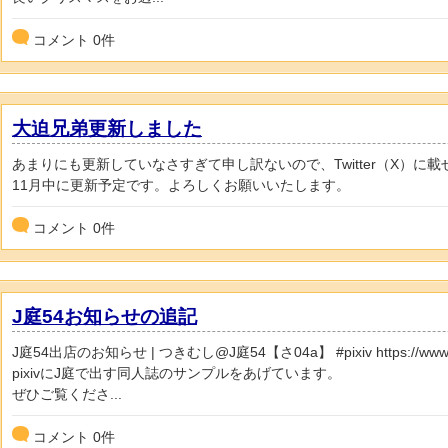
コメント
0
件
大迫兄弟更新しました
あまりにも更新していなさすぎて申し訳ないので、Twitter（X）に
11月中に更新予定です。よろしくお願いいたします。
コメント
0
件
J庭54お知らせの追記
J庭54出店のお知らせ | つきむし@J庭54【さ04a】 #pixiv https://www.pixi
pixivにJ庭で出す同人誌のサンプルをあげています。
ぜひご覧くださ...
コメント
0
件