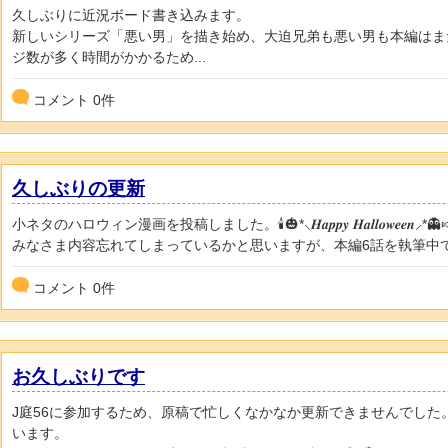
久しぶりに近況ボード書き込みます。
新しいシリーズ「悪い男」を描き始め、大迫兄弟も悪い男も本編はま
ジ数が多く時間がかかるため...
コメント
0
件
久しぶりの更新
小ネタのハロウィン漫画を投稿しました。🕯🎃*⸜𝑯𝒂𝒑𝒑𝒚 𝑯𝒂𝒍𝒍𝒐𝒘𝒆𝒆𝒏⸝*👻
みなさま内容忘れてしまっているかと思いますが、本編6話を執筆中です
コメント
0
件
お久しぶりです
J庭56に参加するため、原稿で忙しくなかなか更新できませんでした。X
います。