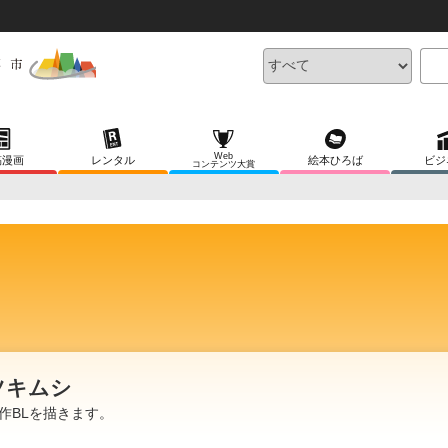
Web
稿漫画
レンタル
絵本ひろば
ビジ
コンテンツ大賞
ツキムシ
作BLを描きます。