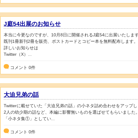
J庭54出展のお知らせ
本当に今更なのですが、10月8日に開催されるJ庭54に出展いたしま
既刊1冊新刊2冊を販売、ポストカードとコピー本を無料配布します。
詳しいお知らせは
Twitter（X）...
コメント
0
件
大迫兄弟の話
Twitterに載せていた「大迫兄弟の話」の小ネタ詰め合わせをアップ
2人の幼少期の話など、本編に影響無いものを選ばせてもらいました
「小ネタ集①」としてい...
コメント
0
件