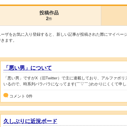
投稿作品
2
件
ユーザをお気に入り登録すると、新しい記事が投稿された際にマイペー
できます。
「悪い男」について
「悪い男」ですがX（旧Twitter）で主に連載しており、アルファ
いるので、時系列バラバラになってます(￣▽￣;)わかりにくくて申し..
コメント
0
件
久しぶりに近況ボード