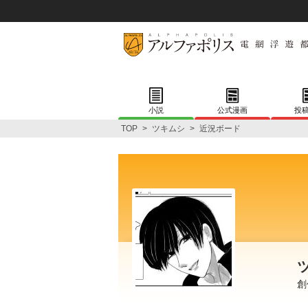
小説
公式漫画
投
TOP
>
ツキムシ
>
近況ボード
創