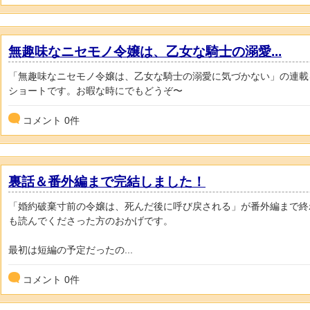
無趣味なニセモノ令嬢は、乙女な騎士の溺愛...
「無趣味なニセモノ令嬢は、乙女な騎士の溺愛に気づかない」の連載
ショートです。お暇な時にでもどうぞ〜
コメント
0
件
裏話＆番外編まで完結しました！
「婚約破棄寸前の令嬢は、死んだ後に呼び戻される」が番外編まで終
も読んでくださった方のおかげです。
最初は短編の予定だったの...
コメント
0
件