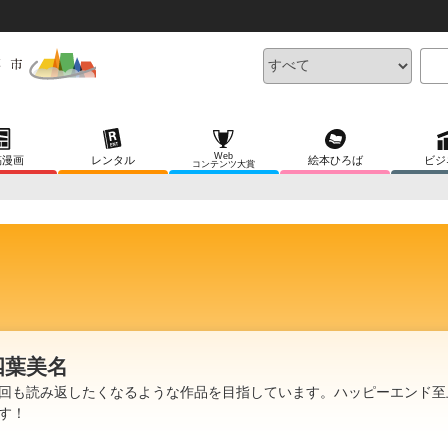
Web
稿漫画
レンタル
絵本ひろば
ビジ
コンテンツ大賞
四葉美名
回も読み返したくなるような作品を目指しています。ハッピーエンド至
す！