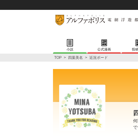
小説
公式漫画
投
TOP
>
四葉美名
>
近況ボード
何
で