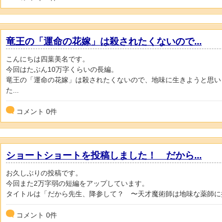
竜王の「運命の花嫁」は殺されたくないので...
こんにちは四葉美名です。
今回はたぶん10万字くらいの長編。
竜王の「運命の花嫁」は殺されたくないので、地味に生きようと思い
た...
コメント
0
件
ショートショートを投稿しました！ だから...
お久しぶりの投稿です。
今回また2万字弱の短編をアップしています。
タイトルは「だから先生、降参して？ 〜天才魔術師は地味な薬師に押
コメント
0
件