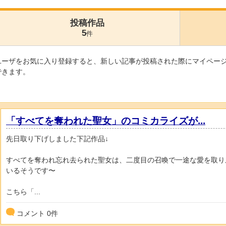
投稿作品
5
件
ユーザをお気に入り登録すると、新しい記事が投稿された際にマイペー
できます。
「すべてを奪われた聖女」のコミカライズが...
先日取り下げしました下記作品↓
すべてを奪われ忘れ去られた聖女は、二度目の召喚で一途な愛を取り
いるそうです〜
こちら「...
コメント
0
件