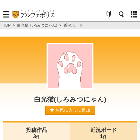
TOP
>
白光猫(しろみつにゃん)
>
近況ボード
白光猫(しろみつにゃん)
お気に入りに追加
投稿作品
近況ボード
3
1
件
件