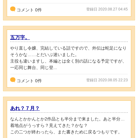
登録日 2020.08.27 04:45
コメント
0
件
五万字。
やり直し令嬢、完結している話ですので、外伝は蛇足になり
そうかな……とだいぶ迷いました。
主役も違いますし、本編とは全く別の話になる予定ですが、
一応同じ舞台、同じ登...
登録日 2020.08.05 22:23
コメント
0
件
あれ？７月？
なんとかかんとか2作品とも半分まで来ました。あと半分…
着地点がうっすら？見えてきた？かな？
この二つが終わったら、また書きために戻るつもりです。