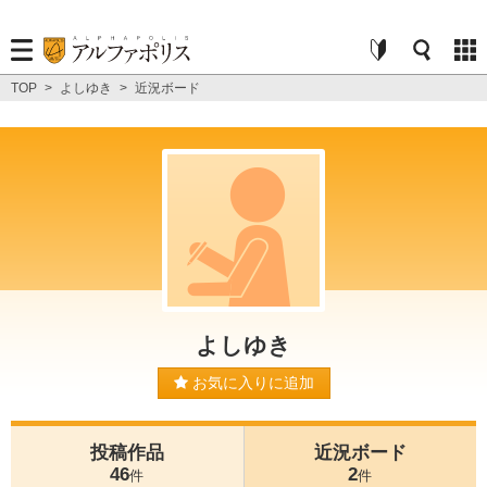
TOP
>
よしゆき
>
近況ボード
よしゆき
お気に入りに追加
投稿作品
近況ボード
46
2
件
件