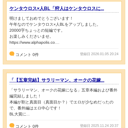
ケンタウロス×人BL「狩人はケンタウロスに...
明けましておめでとうございます！
午年なのでケンタウロス×人BLをアップしました。
20000字ちょっとの短編です。
お楽しみくださいませ。
https://www.alphapolis.co....
登録日 2026.01.05 20:24
コメント
0
件
「【五章完結】サラリーマン、オークの花嫁...
「サラリーマン、オークの花嫁になる」五章本編および番外
編完結しました！
本編が割と真面目（真面目か？）でエロが少なめだったの
で、番外編はエロ中心です！
BL大賞に...
登録日 2025.11.24 20:37
コメント
0
件