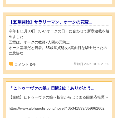
【五章開始】サラリーマン、オークの花嫁...
今年も11月09日（いいオークの日）に合わせて新章連載を始
めました
五章は、オークの教師×人間の元騎士
オーク基準だと若者。35歳童貞処女×真面目な騎士だったの
に悲惨な...
登録日 2025.10.30 21:30
コメント
0
件
「ヒトゥーヴァの娘」日間2位！ありがとう...
【完結】ヒトゥーヴァの娘〜斬首からはじまる因果応報譚〜
https://www.alphapolis.co.jp/novel/435341599/359962602