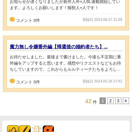
お知らせが遅くなりましたが新作人外×人BL連載開始してい
ます。よろしくお願いします！狼獣人×人です！
登録日 2024.08.27 21:59
コメント
0
件
魔力無し令嬢番外編【帰還後の婚約者たち】...
お待たせしました。最後まで書けました。今後も不定期に番
外編をアップすると思います。感想やリクエストなどもお待
ちしていますので、これからもルルティーナたちをよろし...
登録日 2024.05.18 17:42
コメント
0
件
42
1
2
3
件