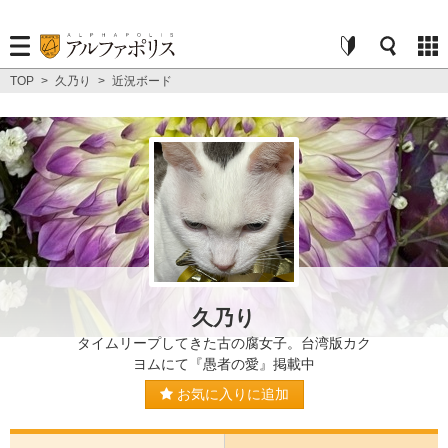
TOP
>
久乃り
>
近況ボード
久乃り
タイムリープしてきた古の腐女子。台湾版カク
ヨムにて『愚者の愛』掲載中
お気に入りに追加