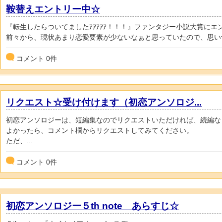
鞍替えエントリー中☆
『転生したらついてましたｱｱｱｱｱ！！！』ファンタジー小説大賞にエ
前々から、現状あまり恋愛要素が少ないなぁと思っていたので、思い切
コメント
0
件
リクエスト☆受け付けます（初恋アンソロジ...
初恋アンソロジーは、短編集なのでリクエストいただければ、続編な
よかったら、コメント欄からリクエストしてみてください。
ただ、...
コメント
0
件
初恋アンソロジー５th note あらすじ☆