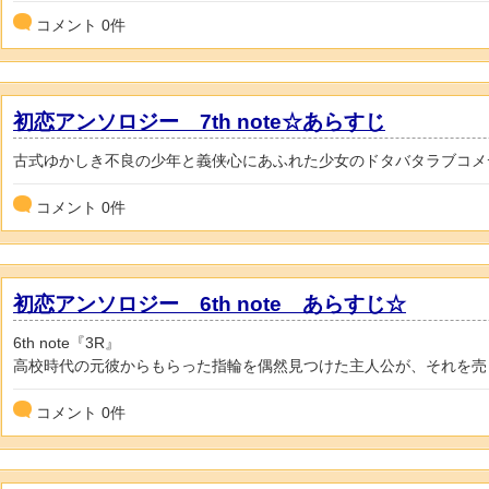
コメント
0
件
初恋アンソロジー 7th note☆あらすじ
古式ゆかしき不良の少年と義侠心にあふれた少女のドタバタラブコメ
コメント
0
件
初恋アンソロジー 6th note あらすじ☆
6th note『3R』
高校時代の元彼からもらった指輪を偶然見つけた主人公が、それを売
コメント
0
件