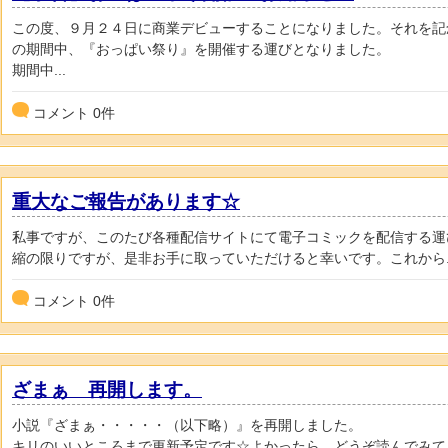
この度、９月２４日に商業デビューすることになりました。それを記
の期間中、『おっぱい祭り』を開催する運びとなりました。
期間中...
コメント
0
件
重大なご報告があります☆
私事ですが、このたび各種配信サイトにて電子コミックを配信する運
縮の限りですが、是非お手に取っていただけると幸いです。これから..
コメント
0
件
ざまぁ 再開します。
小説『ざまぁ・・・・・（以下略）』を再開しました。
キリのいいところまで更新予定です☆よかったら、どうぞ読んでみて