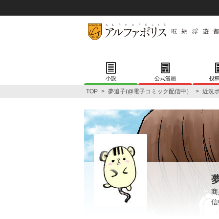
小説
公式漫画
投
TOP
>
夢追子(@電子コミック配信中）
>
近況
商
信