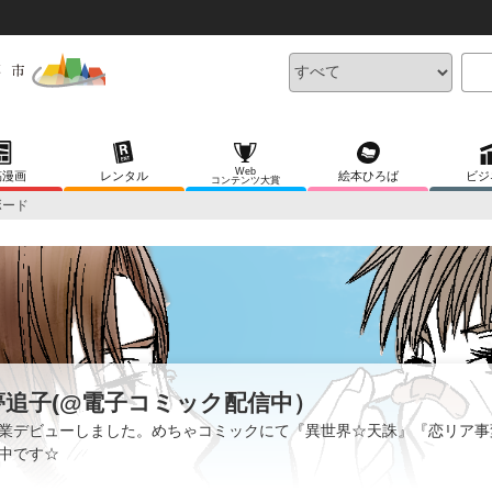
Web
稿漫画
レンタル
絵本ひろば
ビジ
コンテンツ大賞
ボード
夢追子(@電子コミック配信中）
業デビューしました。めちゃコミックにて『異世界☆天誅』『恋リア事
中です☆