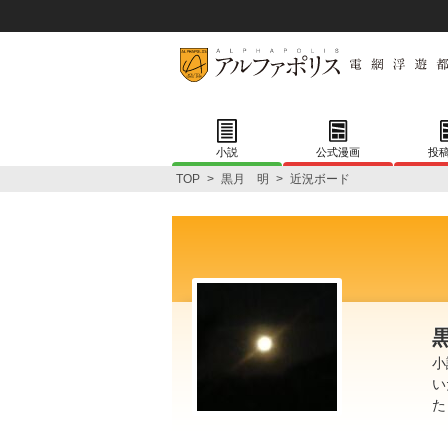
小説
公式漫画
投
TOP
>
黒月 明
>
近況ボード
小
い
た