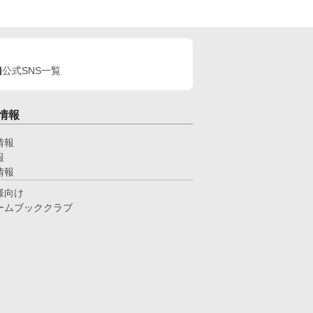
公式SNS一覧
情報
情報
報
情報
様向け
ームブッククラブ