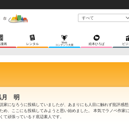
Web
稿漫画
レンタル
絵本ひろば
ビジ
コンテンツ大賞
黒月 明
説家になろうに投稿していましたが、あまりにも人目に触れず批評感想
ため、ここにも投稿してみようと思い始めました。 本気でラノベ作家
くて頑張っているド底辺素人です。