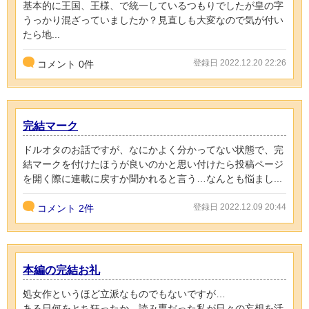
基本的に王国、王様、で統一しているつもりでしたが皇の字
うっかり混ざっていましたか？見直しも大変なので気が付い
たら地...
登録日 2022.12.20 22:26
コメント
0
件
完結マーク
ドルオタのお話ですが、なにかよく分かってない状態で、完
結マークを付けたほうが良いのかと思い付けたら投稿ページ
を開く際に連載に戻すか聞かれると言う…なんとも悩まし...
登録日 2022.12.09 20:44
コメント
2件
本編の完結お礼
処女作というほど立派なものでもないですが…
ある日何をとち狂ったか、読み専だった私が日々の妄想を活