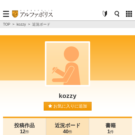
TOP
>
kozzy
>
近況ボード
kozzy
お気に入りに追加
投稿作品
近況ボード
書籍
12
40
1
件
件
件