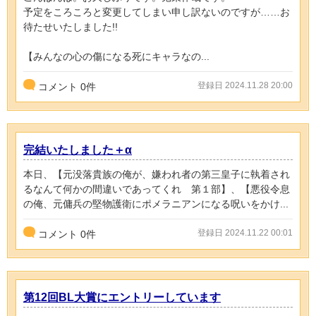
予定をころころと変更してしまい申し訳ないのですが……お
待たせいたしました!!
【みんなの心の傷になる死にキャラなの...
登録日 2024.11.28 20:00
コメント
0
件
完結いたしました＋α
本日、【元没落貴族の俺が、嫌われ者の第三皇子に執着され
るなんて何かの間違いであってくれ 第１部】、【悪役令息
の俺、元傭兵の堅物護衛にポメラニアンになる呪いをかけ...
登録日 2024.11.22 00:01
コメント
0
件
第12回BL大賞にエントリーしています