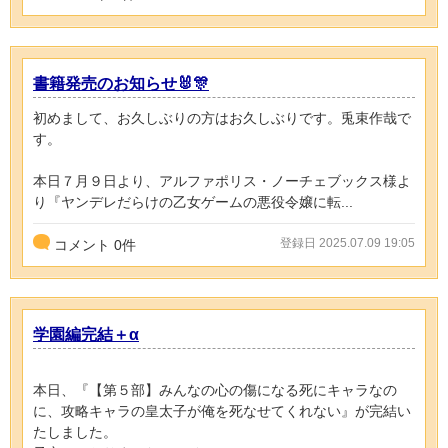
書籍発売のお知らせ🐰🎊
初めまして、お久しぶりの方はお久しぶりです。兎束作哉で
す。
本日７月９日より、アルファポリス・ノーチェブックス様よ
り『ヤンデレだらけの乙女ゲームの悪役令嬢に転...
登録日 2025.07.09 19:05
コメント
0
件
学園編完結＋α
本日、『【第５部】みんなの心の傷になる死にキャラなの
に、攻略キャラの皇太子が俺を死なせてくれない』が完結い
たしました。