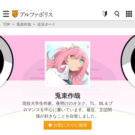
TOP
>
兎束作哉
>
近況ボード
兎束作哉
現役大学生作家。夜明けのオタク。TL、BL＆ブ
ロマンスを中心に書いています。最近、主従関
係が好きなことを自覚しました。
お気に入りに追加